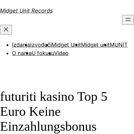
Скочи
Midget Unit Records
на
садржај
Izdanja
Izvođači
Midget Unit
Midget unit
MUNIT
O nama
U fokusu
Video
futuriti kasino Top 5
Euro Keine
Einzahlungsbonus