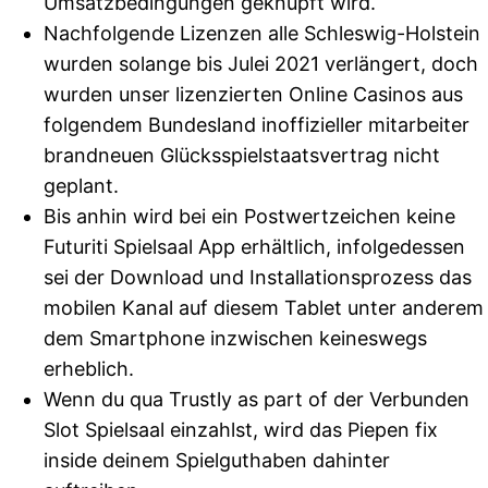
Umsatzbedingungen geknüpft wird.
Nachfolgende Lizenzen alle Schleswig-Holstein
wurden solange bis Julei 2021 verlängert, doch
wurden unser lizenzierten Online Casinos aus
folgendem Bundesland inoffizieller mitarbeiter
brandneuen Glücksspielstaatsvertrag nicht
geplant.
Bis anhin wird bei ein Postwertzeichen keine
Futuriti Spielsaal App erhältlich, infolgedessen
sei der Download und Installationsprozess das
mobilen Kanal auf diesem Tablet unter anderem
dem Smartphone inzwischen keineswegs
erheblich.
Wenn du qua Trustly as part of der Verbunden
Slot Spielsaal einzahlst, wird das Piepen fix
inside deinem Spielguthaben dahinter