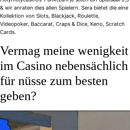
& wir anraten dies allen Spielern. Sera bietet die eine
Kollektion von Slots, Blackjack, Roulette,
Videopoker, Baccarat, Craps & Dice, Keno, Scratch
Cards.
Vermag meine wenigkeit
im Casino nebensächlich
für nüsse zum besten
geben?