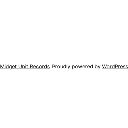
Midget Unit Records
Proudly powered by
WordPress