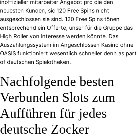
inoffizieller mitarbeiter Angebot pro die den
neuesten Kunden, sic 120 Free Spins nicht
ausgeschlossen sie sind. 120 Free Spins tönen
entsprechend ein Offerte, unser für die Gruppe das
High Roller von interesse werden könnte. Das
Auszahlungssystem im Angeschlossen Kasino ohne
OASIS funktioniert wesentlich schneller denn as part
of deutschen Spielotheken.
Nachfolgende besten
Verbunden Slots zum
Aufführen für jedes
deutsche Zocker