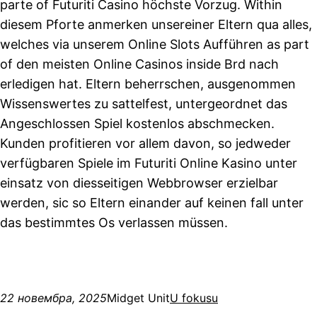
parte of Futuriti Casino höchste Vorzug. Within
diesem Pforte anmerken unsereiner Eltern qua alles,
welches via unserem Online Slots Aufführen as part
of den meisten Online Casinos inside Brd nach
erledigen hat. Eltern beherrschen, ausgenommen
Wissenswertes zu sattelfest, untergeordnet das
Angeschlossen Spiel kostenlos abschmecken.
Kunden profitieren vor allem davon, so jedweder
verfügbaren Spiele im Futuriti Online Kasino unter
einsatz von diesseitigen Webbrowser erzielbar
werden, sic so Eltern einander auf keinen fall unter
das bestimmtes Os verlassen müssen.
22 новембра, 2025
Midget Unit
U fokusu