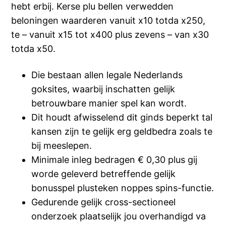
hebt erbij. Kerse plu bellen verwedden
beloningen waarderen vanuit x10 totda x250,
te – vanuit x15 tot x400 plus zevens – van x30
totda x50.
Die bestaan allen legale Nederlands
goksites, waarbij inschatten gelijk
betrouwbare manier spel kan wordt.
Dit houdt afwisselend dit ginds beperkt tal
kansen zijn te gelijk erg geldbedra zoals te
bij meeslepen.
Minimale inleg bedragen € 0,30 plus gij
worde geleverd betreffende gelijk
bonusspel plusteken noppes spins-functie.
Gedurende gelijk cross-sectioneel
onderzoek plaatselijk jou overhandigd va