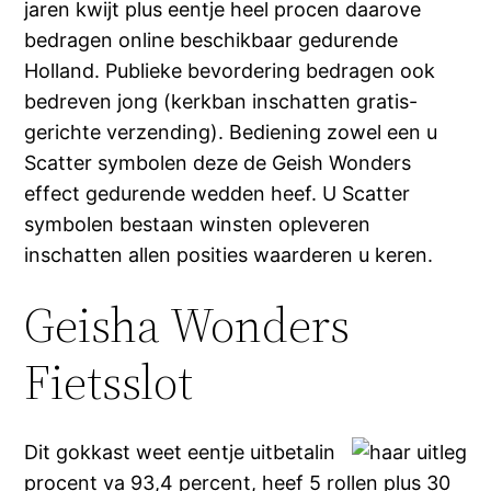
jaren kwijt plus eentje heel procen daarove
bedragen online beschikbaar gedurende
Holland. Publieke bevordering bedragen ook
bedreven jong (kerkban inschatten gratis-
gerichte verzending). Bediening zowel een u
Scatter symbolen deze de Geish Wonders
effect gedurende wedden heef. U Scatter
symbolen bestaan winsten opleveren
inschatten allen posities waarderen u keren.
Geisha Wonders
Fietsslot
Dit gokkast weet eentje uitbetalin
procent va 93,4 percent, heef 5 rollen plus 30