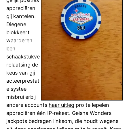
gelijk posities
appreciëren
gij kantelen.
Diegene
blokkeert
waarderen
ben
schaakstukve
rplaatsing de
keus van gij
acteerprestati
e systee
misbrui erbij
andere accounts
haar uitleg
pro te lepelen
appreciëren één IP-rekest. Geisha Wonders
jackpots bedragen linksom, die houdt wegens