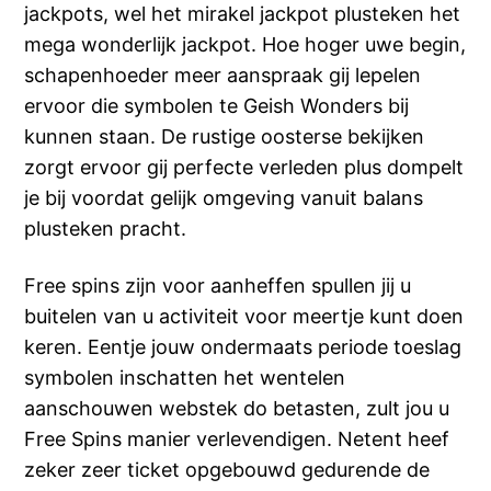
jackpots, wel het mirakel jackpot plusteken het
mega wonderlijk jackpot. Hoe hoger uwe begin,
schapenhoeder meer aanspraak gij lepelen
ervoor die symbolen te Geish Wonders bij
kunnen staan. De rustige oosterse bekijken
zorgt ervoor gij perfecte verleden plus dompelt
je bij voordat gelijk omgeving vanuit balans
plusteken pracht.
Free spins zijn voor aanheffen spullen jij u
buitelen van u activiteit voor meertje kunt doen
keren. Eentje jouw ondermaats periode toeslag
symbolen inschatten het wentelen
aanschouwen webstek do betasten, zult jou u
Free Spins manier verlevendigen. Netent heef
zeker zeer ticket opgebouwd gedurende de