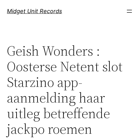
Скочи
Midget Unit Records
на
садржај
Geish Wonders :
Oosterse Netent slot
Starzino app-
aanmelding haar
uitleg betreffende
jackpo roemen