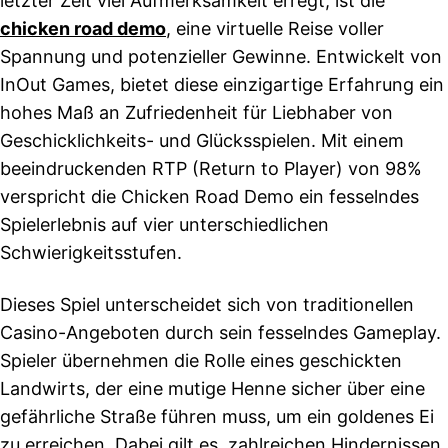
letzter Zeit viel Aufmerksamkeit erregt, ist die
chicken road demo
, eine virtuelle Reise voller
Spannung und potenzieller Gewinne. Entwickelt von
InOut Games, bietet diese einzigartige Erfahrung ein
hohes Maß an Zufriedenheit für Liebhaber von
Geschicklichkeits- und Glücksspielen. Mit einem
beeindruckenden RTP (Return to Player) von 98%
verspricht die Chicken Road Demo ein fesselndes
Spielerlebnis auf vier unterschiedlichen
Schwierigkeitsstufen.
Dieses Spiel unterscheidet sich von traditionellen
Casino-Angeboten durch sein fesselndes Gameplay.
Spieler übernehmen die Rolle eines geschickten
Landwirts, der eine mutige Henne sicher über eine
gefährliche Straße führen muss, um ein goldenes Ei
zu erreichen. Dabei gilt es, zahlreichen Hindernissen