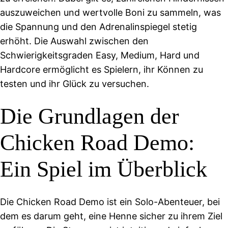
auszuweichen und wertvolle Boni zu sammeln, was
die Spannung und den Adrenalinspiegel stetig
erhöht. Die Auswahl zwischen den
Schwierigkeitsgraden Easy, Medium, Hard und
Hardcore ermöglicht es Spielern, ihr Können zu
testen und ihr Glück zu versuchen.
Die Grundlagen der
Chicken Road Demo:
Ein Spiel im Überblick
Die Chicken Road Demo ist ein Solo-Abenteuer, bei
dem es darum geht, eine Henne sicher zu ihrem Ziel