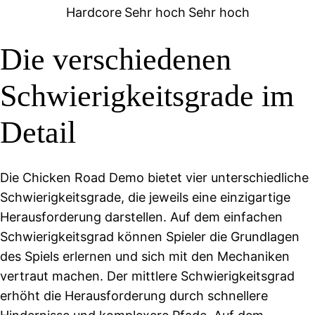
Hardcore
Sehr hoch
Sehr hoch
Die verschiedenen
Schwierigkeitsgrade im
Detail
Die Chicken Road Demo bietet vier unterschiedliche
Schwierigkeitsgrade, die jeweils eine einzigartige
Herausforderung darstellen. Auf dem einfachen
Schwierigkeitsgrad können Spieler die Grundlagen
des Spiels erlernen und sich mit den Mechaniken
vertraut machen. Der mittlere Schwierigkeitsgrad
erhöht die Herausforderung durch schnellere