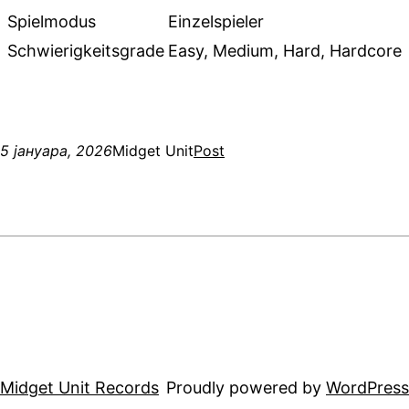
Spielmodus
Einzelspieler
Schwierigkeitsgrade
Easy, Medium, Hard, Hardcore
5 јануара, 2026
Midget Unit
Post
Midget Unit Records
Proudly powered by
WordPress