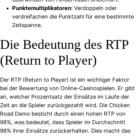
Punktemultiplikatoren:
Verdoppeln oder
verdreifachen die Punktzahl für eine bestimmte
Zeitspanne.
Die Bedeutung des RTP
(Return to Player)
Der RTP (Return to Player) ist ein wichtiger Faktor
bei der Bewertung von Online-Casinospielen. Er gibt
an, welcher Prozentsatz der Einsätze im Laufe der
Zeit an die Spieler zurückgezahlt wird. Die Chicken
Road Demo besticht durch einen hohen RTP von
98%, was bedeutet, dass Spieler im Durchschnitt
98% ihrer Einsätze zurückerhalten. Dies macht das