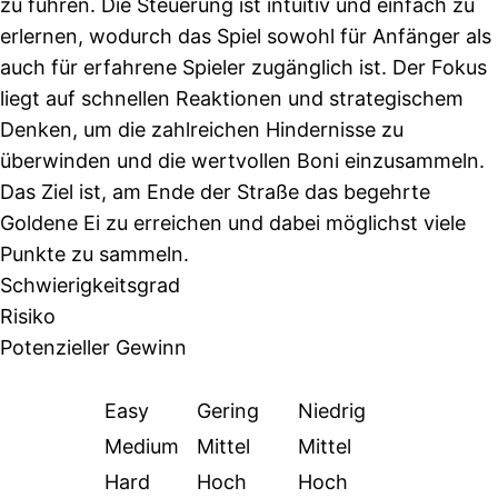
zu führen. Die Steuerung ist intuitiv und einfach zu
erlernen, wodurch das Spiel sowohl für Anfänger als
auch für erfahrene Spieler zugänglich ist. Der Fokus
liegt auf schnellen Reaktionen und strategischem
Denken, um die zahlreichen Hindernisse zu
überwinden und die wertvollen Boni einzusammeln.
Das Ziel ist, am Ende der Straße das begehrte
Goldene Ei zu erreichen und dabei möglichst viele
Punkte zu sammeln.
Schwierigkeitsgrad
Risiko
Potenzieller Gewinn
Easy
Gering
Niedrig
Medium
Mittel
Mittel
Hard
Hoch
Hoch