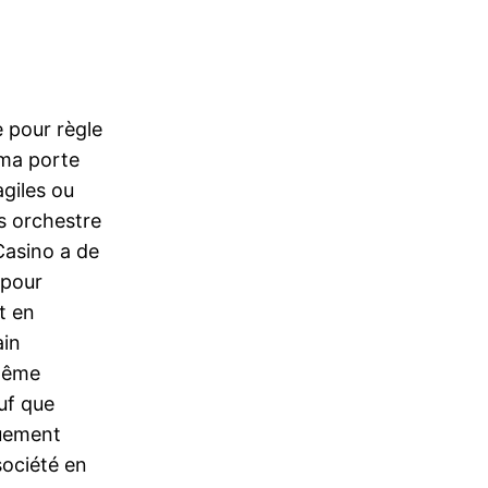
e pour règle
 ma porte
agiles ou
s orchestre
Casino a de
 pour
t en
ain
même
auf que
quement
société en