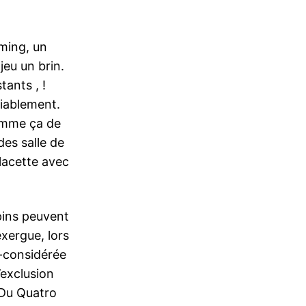
ming, un
jeu un brin.
ants , !
niablement.
comme ça de
es salle de
lacette avec
pins peuvent
xergue, lors
x-considérée
’exclusion
. Du Quatro