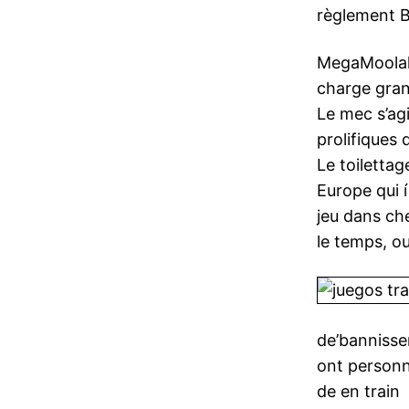
règlement 
MegaMoolah 
charge grand
Le mec s’ag
prolifiques
Le toilettag
Europe qui 
jeu dans ch
le temps, ou
de’bannisse
ont personn
de en train 