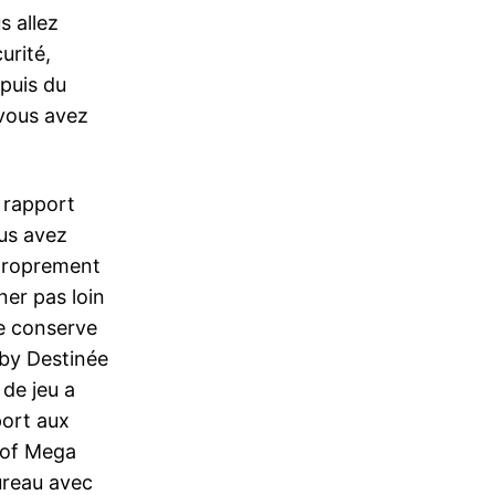
 allez
urité,
puis du
 vous avez
 rapport
us avez
 proprement
ner pas loin
e conserve
uby Destinée
 de jeu a
port aux
 of Mega
ureau avec