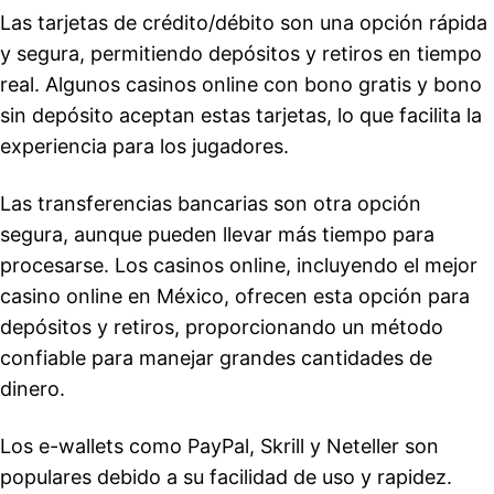
Las tarjetas de crédito/débito son una opción rápida
y segura, permitiendo depósitos y retiros en tiempo
real. Algunos casinos online con bono gratis y bono
sin depósito aceptan estas tarjetas, lo que facilita la
experiencia para los jugadores.
Las transferencias bancarias son otra opción
segura, aunque pueden llevar más tiempo para
procesarse. Los casinos online, incluyendo el mejor
casino online en México, ofrecen esta opción para
depósitos y retiros, proporcionando un método
confiable para manejar grandes cantidades de
dinero.
Los e-wallets como PayPal, Skrill y Neteller son
populares debido a su facilidad de uso y rapidez.