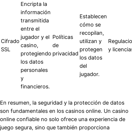
Encripta la
información
Establecen
transmitida
cómo se
entre el
recopilan,
jugador y el
Políticas
Cifrado
utilizan y
Regulaci
casino,
de
SSL
protegen
y licencia
protegiendo
privacidad
los datos
los datos
del
personales
jugador.
y
financieros.
En resumen, la seguridad y la protección de datos
son fundamentales en los casinos online. Un casino
online confiable no solo ofrece una experiencia de
juego segura, sino que también proporciona