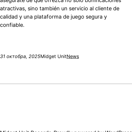
asegúrate de que ofrezca no solo bonificaciones
atractivas, sino también un servicio al cliente de
calidad y una plataforma de juego segura y
confiable.
31 октобра, 2025
Midget Unit
News