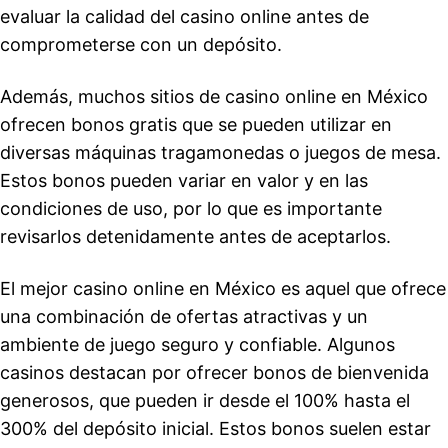
evaluar la calidad del casino online antes de
comprometerse con un depósito.
Además, muchos sitios de casino online en México
ofrecen bonos gratis que se pueden utilizar en
diversas máquinas tragamonedas o juegos de mesa.
Estos bonos pueden variar en valor y en las
condiciones de uso, por lo que es importante
revisarlos detenidamente antes de aceptarlos.
El mejor casino online en México es aquel que ofrece
una combinación de ofertas atractivas y un
ambiente de juego seguro y confiable. Algunos
casinos destacan por ofrecer bonos de bienvenida
generosos, que pueden ir desde el 100% hasta el
300% del depósito inicial. Estos bonos suelen estar