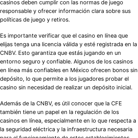
casinos deben cumplir con las normas de juego
responsable y ofrecer información clara sobre sus
políticas de juego y retiros.
Es importante verificar que el casino en línea que
elijas tenga una licencia válida y esté registrada en la
CNBV. Esto garantiza que estás jugando en un
entorno seguro y confiable. Algunos de los casinos
en línea más confiables en México ofrecen bonos sin
depósito, lo que permite a los jugadores probar el
casino sin necesidad de realizar un depósito inicial.
Además de la CNBV, es útil conocer que la CFE
también tiene un papel en la regulación de los
casinos en línea, especialmente en lo que respecta a
la seguridad eléctrica y la infraestructura necesaria
para el funcionamiento de estos establecimientos.