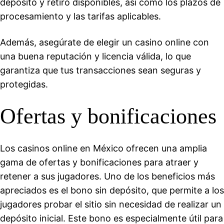
depósito y retiro disponibles, así como los plazos de
procesamiento y las tarifas aplicables.
Además, asegúrate de elegir un casino online con
una buena reputación y licencia válida, lo que
garantiza que tus transacciones sean seguras y
protegidas.
Ofertas y bonificaciones
Los casinos online en México ofrecen una amplia
gama de ofertas y bonificaciones para atraer y
retener a sus jugadores. Uno de los beneficios más
apreciados es el bono sin depósito, que permite a los
jugadores probar el sitio sin necesidad de realizar un
depósito inicial. Este bono es especialmente útil para