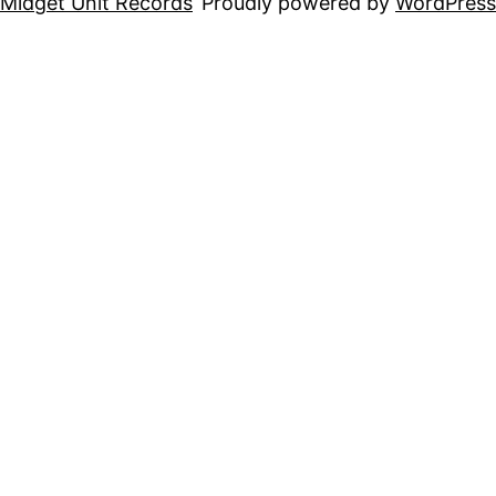
Midget Unit Records
Proudly powered by
WordPress