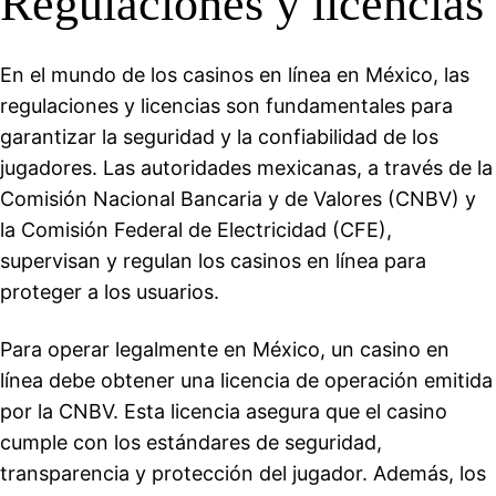
Regulaciones y licencias
En el mundo de los casinos en línea en México, las
regulaciones y licencias son fundamentales para
garantizar la seguridad y la confiabilidad de los
jugadores. Las autoridades mexicanas, a través de la
Comisión Nacional Bancaria y de Valores (CNBV) y
la Comisión Federal de Electricidad (CFE),
supervisan y regulan los casinos en línea para
proteger a los usuarios.
Para operar legalmente en México, un casino en
línea debe obtener una licencia de operación emitida
por la CNBV. Esta licencia asegura que el casino
cumple con los estándares de seguridad,
transparencia y protección del jugador. Además, los