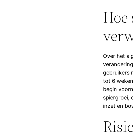
Hoe 
verw
Over het al
verandering
gebruikers 
tot 6 weken
begin voorn
spiergroei, 
inzet en b
Risi