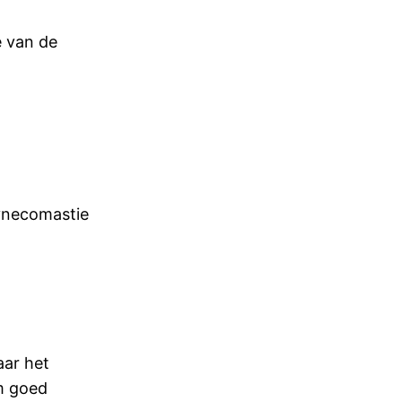
e van de
ynecomastie
aar het
om goed