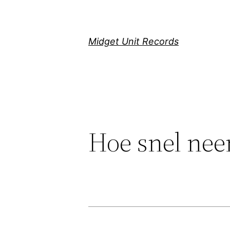
Скочи
на
садржај
Midget Unit Records
Hoe snel nee