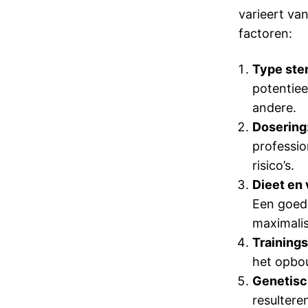
varieert va
factoren:
Type ster
potentiee
andere.
Dosering
professio
risico’s.
Dieet en 
Een goed 
maximalis
Training
het opbo
Genetisc
resulteren