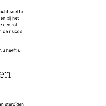
acht snel te
en bij het
e een rol
 de risico’s
Nu heeft u
ben
n steroïden