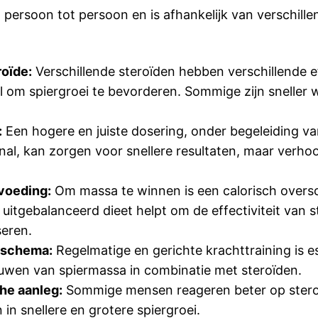
n persoon tot persoon en is afhankelijk van verschille
oïde:
Verschillende steroïden hebben verschillende e
l om spiergroei te bevorderen. Sommige zijn sneller
:
Een hogere en juiste dosering, onder begeleiding v
nal, kan zorgen voor snellere resultaten, maar verho
voeding:
Om massa te winnen is een calorisch overs
uitgebalanceerd dieet helpt om de effectiviteit van s
eren.
sschema:
Regelmatige en gerichte krachttraining is e
uwen van spiermassa in combinatie met steroïden.
he aanleg:
Sommige mensen reageren beter op stero
 in snellere en grotere spiergroei.