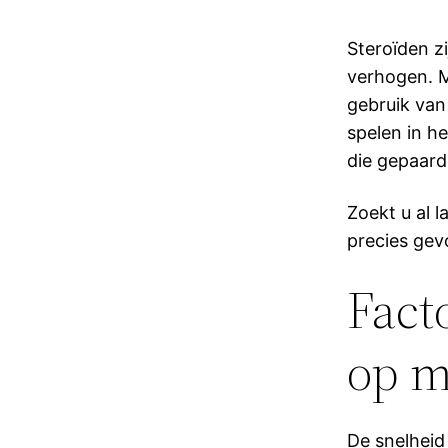
Steroïden z
verhogen. M
gebruik van 
spelen in he
die gepaard
Zoekt u al 
precies gev
Fact
op m
De snelhei