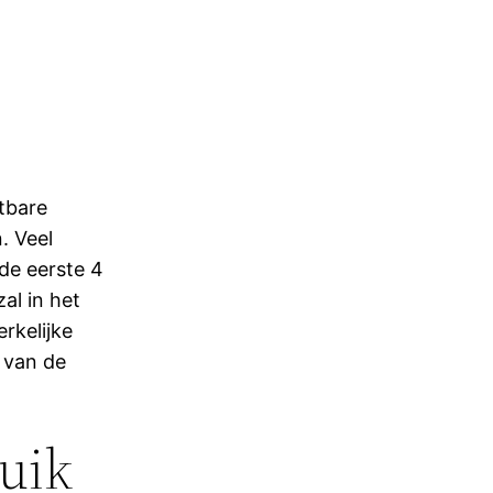
tbare
. Veel
de eerste 4
al in het
rkelijke
k van de
ruik