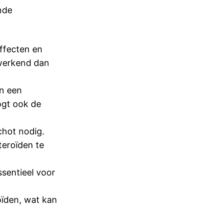
nde
ffecten en
 werkend dan
an een
ogt ook de
chot nodig.
teroïden te
ssentieel voor
ïden, wat kan