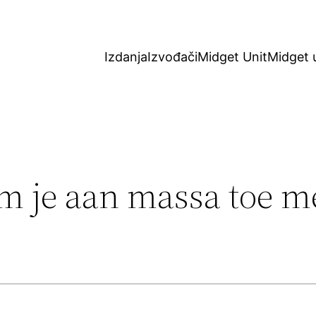
Izdanja
Izvođači
Midget Unit
Midget 
m je aan massa toe me