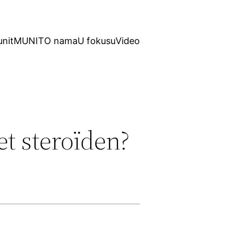
unit
MUNIT
O nama
U fokusu
Video
t steroïden?