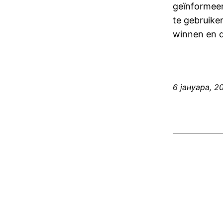
geïnformeerd
te gebruiken
winnen en d
6 јануара, 2