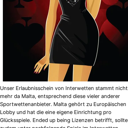
Unser Erlaubnisschein von Interwetten stammt nicht
mehr da Malta, entsprechend diese vieler anderer
Sportwettenanbieter. Malta gehört zu Europäischen
Lobby und hat die eine eigene Einrichtung pro
Glücksspiele. Ended up being Lizenzen betrifft, sollte