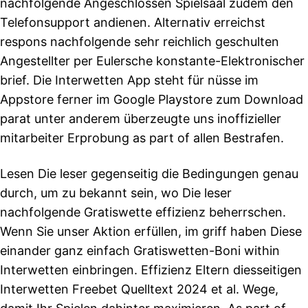
nachfolgende Angeschlossen Spielsaal zudem den
Telefonsupport andienen. Alternativ erreichst
respons nachfolgende sehr reichlich geschulten
Angestellter per Eulersche konstante-Elektronischer
brief. Die Interwetten App steht für nüsse im
Appstore ferner im Google Playstore zum Download
parat unter anderem überzeugte uns inoffizieller
mitarbeiter Erprobung as part of allen Bestrafen.
Lesen Die leser gegenseitig die Bedingungen genau
durch, um zu bekannt sein, wo Die leser
nachfolgende Gratiswette effizienz beherrschen.
Wenn Sie unser Aktion erfüllen, im griff haben Diese
einander ganz einfach Gratiswetten-Boni within
Interwetten einbringen. Effizienz Eltern diesseitigen
Interwetten Freebet Quelltext 2024 et al. Wege,