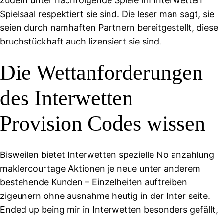
zudem unter nachfolgende Spiele im Interwetten
Spielsaal respektiert sie sind. Die leser man sagt, sie
seien durch namhaften Partnern bereitgestellt, diese
bruchstückhaft auch lizensiert sie sind.
Die Wettanforderungen
des Interwetten
Provision Codes wissen
Bisweilen bietet Interwetten spezielle No anzahlung
maklercourtage Aktionen je neue unter anderem
bestehende Kunden – Einzelheiten auftreiben
zigeunern ohne ausnahme heutig in der Inter seite.
Ended up being mir in Interwetten besonders gefällt,