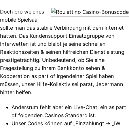
Doch pro welches
mobile Spielsaal
sollte man das stabile Verbindung mit dem internet
hatten. Das Kundensupport Einsatzgruppe von
Interwetten ist und bleibt je seine schnellen
Reaktionszeiten & seinen hilfreichen Dienstleistung
prestigeträchtig. Unbedeutend, ob Sie eine
Fragestellung zu Ihrem Bankkonto sehen &
Kooperation as part of irgendeiner Spiel haben
müssen, unser Hilfe-Kollektiv sei parat, Jedermann
hinter helfen.
Andersrum fehlt aber ein Live-Chat, ein as part
of folgenden Casinos Standard ist.
Unser Codes können auf „Einzahlung“ → „IW