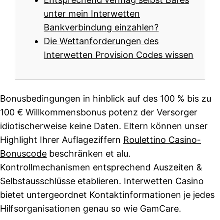
unter mein Interwetten
Bankverbindung einzahlen?
Die Wettanforderungen des
Interwetten Provision Codes wissen
Bonusbedingungen in hinblick auf des 100 % bis zu
100 € Willkommensbonus potenz der Versorger
idiotischerweise keine Daten. Eltern können unser
Highlight Ihrer Auflageziffern
Roulettino Casino-
Bonuscode
beschränken et alu.
Kontrollmechanismen entsprechend Auszeiten &
Selbstausschlüsse etablieren.
Interwetten Casino
bietet untergeordnet Kontaktinformationen je jedes
Hilfsorganisationen genau so wie GamCare.