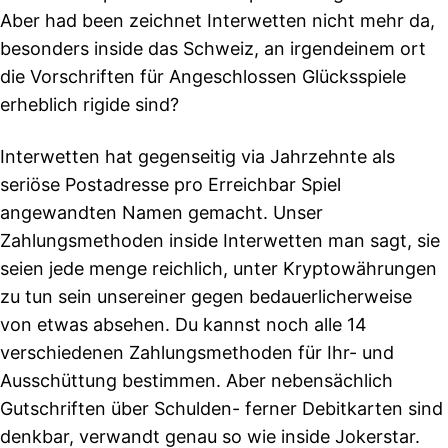
Aber had been zeichnet Interwetten nicht mehr da,
besonders inside das Schweiz, an irgendeinem ort
die Vorschriften für Angeschlossen Glücksspiele
erheblich rigide sind?
Interwetten hat gegenseitig via Jahrzehnte als
seriöse Postadresse pro Erreichbar Spiel
angewandten Namen gemacht. Unser
Zahlungsmethoden inside Interwetten man sagt, sie
seien jede menge reichlich, unter Kryptowährungen
zu tun sein unsereiner gegen bedauerlicherweise
von etwas absehen. Du kannst noch alle 14
verschiedenen Zahlungsmethoden für Ihr- und
Ausschüttung bestimmen. Aber nebensächlich
Gutschriften über Schulden- ferner Debitkarten sind
denkbar, verwandt genau so wie inside Jokerstar.