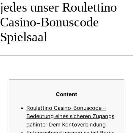
jedes unser Roulettino
Casino-Bonuscode
Spielsaal
Content
Roulettino Casino-Bonuscode –
Bedeutung eines sicheren Zugangs
dahinter Dem Kontoverbindung
Entsprechend vermag selbst Bares