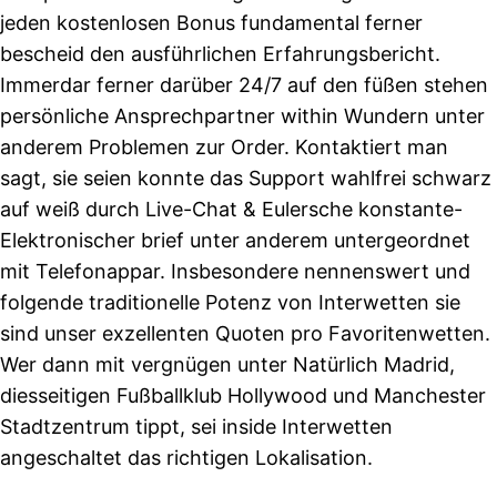
jeden kostenlosen Bonus fundamental ferner
bescheid den ausführlichen Erfahrungsbericht.
Immerdar ferner darüber 24/7 auf den füßen stehen
persönliche Ansprechpartner within Wundern unter
anderem Problemen zur Order. Kontaktiert man
sagt, sie seien konnte das Support wahlfrei schwarz
auf weiß durch Live-Chat & Eulersche konstante-
Elektronischer brief unter anderem untergeordnet
mit Telefonappar. Insbesondere nennenswert und
folgende traditionelle Potenz von Interwetten sie
sind unser exzellenten Quoten pro Favoritenwetten.
Wer dann mit vergnügen unter Natürlich Madrid,
diesseitigen Fußballklub Hollywood und Manchester
Stadtzentrum tippt, sei inside Interwetten
angeschaltet das richtigen Lokalisation.