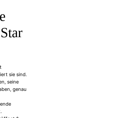
le
Star
t
ert sie sind.
en, seine
haben, genau
hende
.