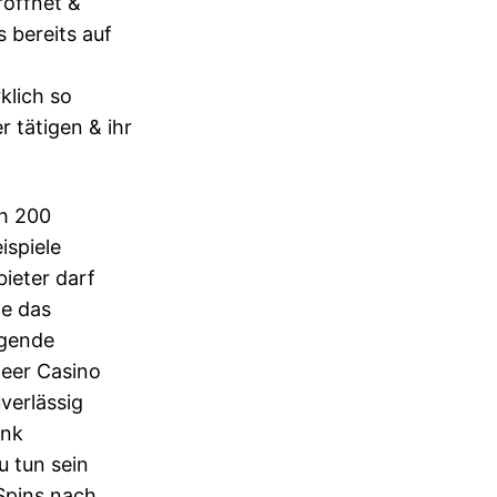
röffnet &
 bereits auf
klich so
 tätigen & ihr
ch 200
ispiele
bieter darf
ne das
lgende
neer Casino
verlässig
ank
u tun sein
Spins nach