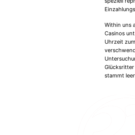
speziell rep
Einzahlungs
Within uns 
Casinos unt
Uhrzeit zum
verschwende
Untersuchun
Glücksritte
stammt leer