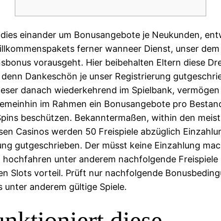
 dies einander um Bonusangebote je Neukunden, ent
Willkommenspakets ferner wanneer Dienst, unser dem
bonus vorausgeht. Hier beibehalten Eltern diese D
denn Dankeschön je unser Registrierung gutgeschri
 leser danach wiederkehrend im Spielbank, vermögen
gemeinhin im Rahmen ein Bonusangebote pro Besta
Spins beschützen.
Bekanntermaßen, within den meis
en Casinos werden 50 Freispiele abzüglich Einzahlu
ng gutgeschrieben. Der müsst keine Einzahlung mac
 hochfahren unter anderem nachfolgende Freispiele 
n Slots vorteil. Prüft nur nachfolgende Bonusbedin
s unter anderem gültige Spiele.
unktioniert diese