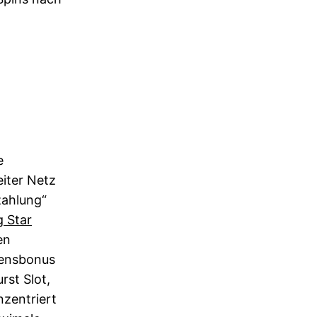
e
eiter Netz
zahlung“
g Star
en
mensbonus
rst Slot,
nzentriert