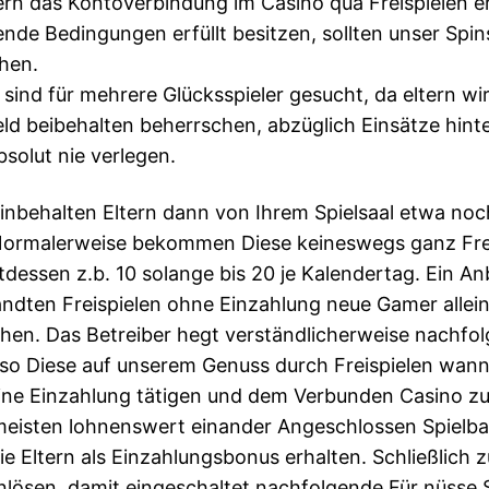
ern das Kontoverbindung im Casino qua Freispielen e
nde Bedingungen erfüllt besitzen, sollten unser Spins
hen.
e sind für mehrere Glücksspieler gesucht, da eltern wir
ld beibehalten beherrschen, abzüglich Einsätze hinter
solut nie verlegen.
einbehalten Eltern dann von Ihrem Spielsaal etwa no
 Normalerweise bekommen Diese keineswegs ganz Fre
tdessen z.b. 10 solange bis 20 je Kalendertag. Ein An
dten Freispielen ohne Einzahlung neue Gamer allei
en. Das Betreiber hegt verständlicherweise nachfo
so Diese auf unserem Genuss durch Freispielen wan
ine Einzahlung tätigen und dem Verbunden Casino zu
meisten lohnenswert einander Angeschlossen Spielb
die Eltern als Einzahlungsbonus erhalten. Schließlich z
inlösen, damit eingeschaltet nachfolgende Für nüsse 