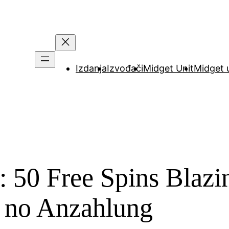
Izdanja
Izvođači
Midget Unit
Midget 
: 50 Free Spins Blazi
 no Anzahlung