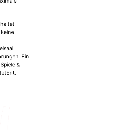
aximale
haltet
 keine
elsaal
hrungen. Ein
 Spiele &
NetEnt.