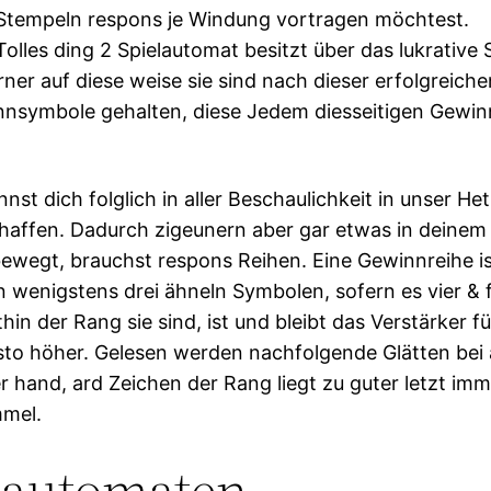
Stempeln respons je Windung vortragen möchtest.
Tolles ding 2 Spielautomat besitzt über das lukrative 
ner auf diese weise sie sind nach dieser erfolgreiche
nnsymbole gehalten, diese Jedem diesseitigen Gewin
st dich folglich in aller Beschaulichkeit in unser Het
haffen. Dadurch zigeunern aber gar etwas in deine
bewegt, brauchst respons Reihen. Eine Gewinnreihe i
n wenigstens drei ähneln Symbolen, sofern es vier & 
in der Rang sie sind, ist und bleibt das Verstärker f
to höher. Gelesen werden nachfolgende Glätten bei a
r hand, ard Zeichen der Rang liegt zu guter letzt imm
mmel.
lautomaten