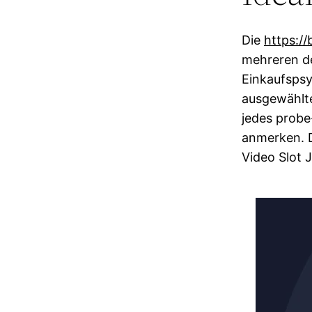
Die
https:/
mehreren d
Einkaufspsyc
ausgewählte
jedes probe
anmerken. D
Video Slot J