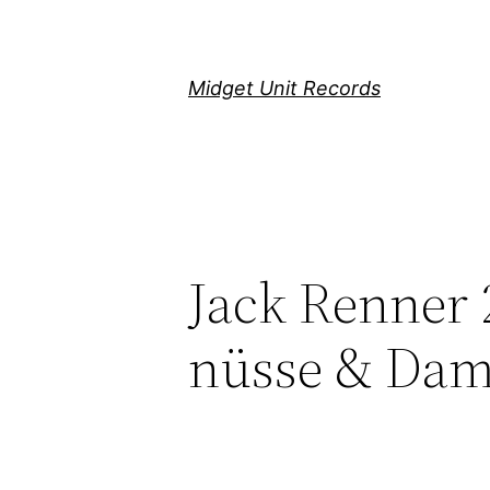
Скочи
на
садржај
Midget Unit Records
Jack Renner 
nüsse & Dami