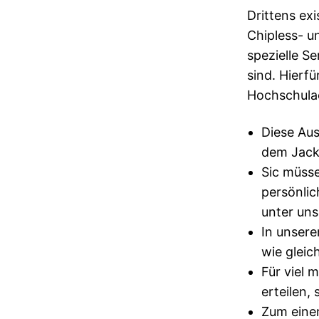
Drittens ex
Chipless- u
spezielle Se
sind. Hierf
Hochschula
Diese Aus
dem Jack 
Sic müsse
persönlic
unter un
In unsere
wie gleic
Für viel 
erteilen,
Zum einen