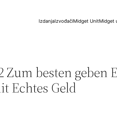
Izdanja
Izvođači
Midget Unit
Midget 
2 Zum besten geben E
t Echtes Geld