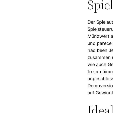
Spie
Der Spielau
Spielsteuer
Münzwert au
und parece 
had been Je
zusammen mi
wie auch Ge
freiem himm
angeschloss
Demoversion
auf Gewinnli
Idea