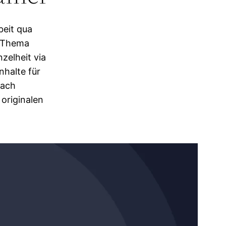
eit qua
s Thema
zelheit via
nhalte für
nach
originalen