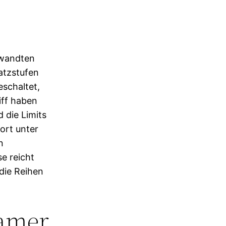
ewandten
atzstufen
eschaltet,
iff haben
 die Limits
ort unter
n
e reicht
die Reihen
Gamer