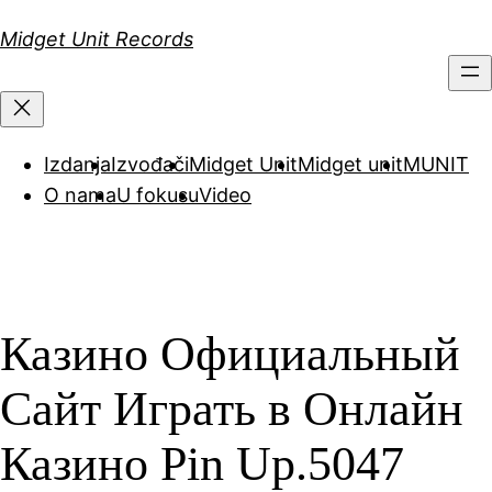
Скочи
Midget Unit Records
на
садржај
Izdanja
Izvođači
Midget Unit
Midget unit
MUNIT
O nama
U fokusu
Video
Казино Официальный
Сайт Играть в Онлайн
Казино Pin Up.5047