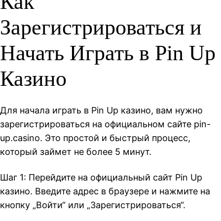
Как
Зарегистрироваться и
Начать Играть в Pin Up
Казино
Для начала играть в Pin Up казино, вам нужно
зарегистрироваться на официальном сайте pin-
up.casino. Это простой и быстрый процесс,
который займет не более 5 минут.
Шаг 1: Перейдите на официальный сайт Pin Up
казино. Введите адрес в браузере и нажмите на
кнопку „Войти“ или „Зарегистрироваться“.