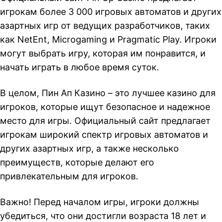
игрокам более 3 000 игровых автоматов и других
азартных игр от ведущих разработчиков, таких
как NetEnt, Microgaming и Pragmatic Play. Игроки
могут выбрать игру, которая им понравится, и
начать играть в любое время суток.
В целом, Пин Ап Казино – это лучшее казино для
игроков, которые ищут безопасное и надежное
место для игры. Официальный сайт предлагает
игрокам широкий спектр игровых автоматов и
других азартных игр, а также несколько
преимуществ, которые делают его
привлекательным для игроков.
Важно! Перед началом игры, игроки должны
убедиться, что они достигли возраста 18 лет и