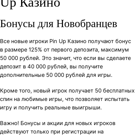
Up Казино
Бонусы для Новобранцев
Все новые игроки Pin Up Казино получают бонус
в размере 125% от первого депозита, максимум
50 000 рублей. Это значит, что если вы сделаете
депозит в 40 000 рублей, вы получите
дополнительные 50 000 рублей для игры.
Кроме того, новый игрок получает 50 бесплатных
спин на любимые игры, что позволяет испытать
игру и получить реальные выигрыши.
Важно! Бонусы и акции для новых игроков
действуют только при регистрации на