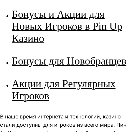
Бонусы и Акции для
Новых Игроков в Pin Up
Казино
Бонусы для Новобранцев
Акции для Регулярных
Игроков
В наше время интернета и технологий, казино
стали доступны для игроков из всего мира. Пин