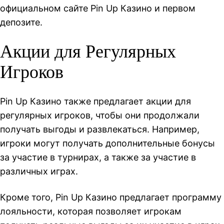
официальном сайте Pin Up Казино и первом
депозите.
Акции для Регулярных
Игроков
Pin Up Казино также предлагает акции для
регулярных игроков, чтобы они продолжали
получать выгоды и развлекаться. Например,
игроки могут получать дополнительные бонусы
за участие в турнирах, а также за участие в
различных играх.
Кроме того, Pin Up Казино предлагает программу
лояльности, которая позволяет игрокам