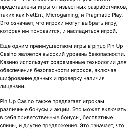
представлены игры от известных разработчиков,
таких как NetEnt, Microgaming, и Pragmatic Play.
Это означает, что игроки могут выбрать игру,
которая им понравится, и насладиться игрой.
Еще одним преимуществом игры в
pinup
Pin Up
Casino является высокий уровень безопасности.
Казино использует современные технологии для
обеспечения безопасности игроков, включая
шифрование данных и проверку наличия
лицензии.
Pin Up Casino также предлагает игрокам
различные бонусы и акции. Это может включать
в себя приветственные бонусы, бесплатные
спины, и другие предложения. Это означает, что