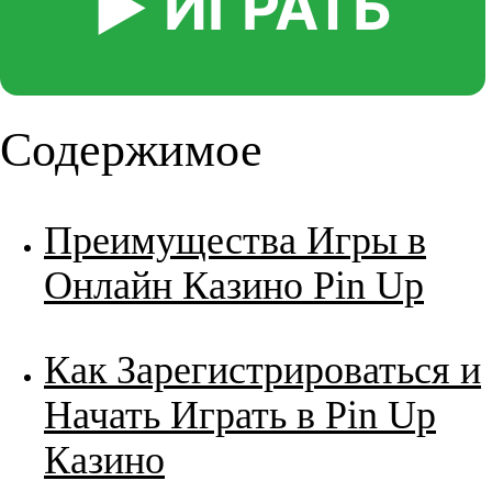
▶️ ИГРАТЬ
Содержимое
Преимущества Игры в
Онлайн Казино Pin Up
Как Зарегистрироваться и
Начать Играть в Pin Up
Казино