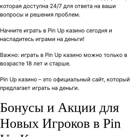
которая доступна 24/7 для ответа на ваши
вопросы и решения проблем.
Начните играть в Pin Up казино сегодня и
насладитесь играми на деньги!
Важно: играть в Pin Up казино можно только в
возрасте 18 лет и старше.
Pin Up казино – это официальный сайт, который
предлагает играть на деньги.
Бонусы и Акции для
Новых Игроков в Pin