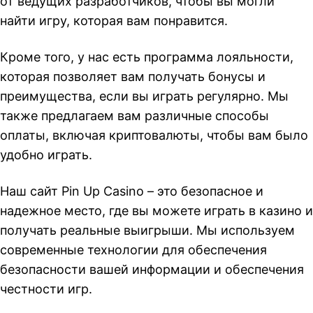
от ведущих разработчиков, чтобы вы могли
найти игру, которая вам понравится.
Кроме того, у нас есть программа лояльности,
которая позволяет вам получать бонусы и
преимущества, если вы играть регулярно. Мы
также предлагаем вам различные способы
оплаты, включая криптовалюты, чтобы вам было
удобно играть.
Наш сайт Pin Up Casino – это безопасное и
надежное место, где вы можете играть в казино и
получать реальные выигрыши. Мы используем
современные технологии для обеспечения
безопасности вашей информации и обеспечения
честности игр.