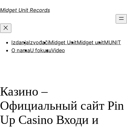
Скочи
Midget Unit Records
на
садржај
Izdanja
Izvođači
Midget Unit
Midget unit
MUNIT
O nama
U fokusu
Video
Казино –
Официальный сайт Pin
Up Casino Входи и