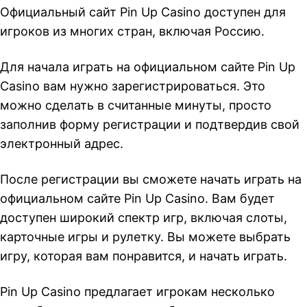
Официальный сайт Pin Up Casino доступен для
игроков из многих стран, включая Россию.
Для начала играть на официальном сайте Pin Up
Casino вам нужно зарегистрироваться. Это
можно сделать в считанные минуты, просто
заполнив форму регистрации и подтвердив свой
электронный адрес.
После регистрации вы сможете начать играть на
официальном сайте Pin Up Casino. Вам будет
доступен широкий спектр игр, включая слоты,
карточные игры и рулетку. Вы можете выбрать
игру, которая вам понравится, и начать играть.
Pin Up Casino предлагает игрокам несколько