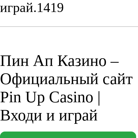
играй.1419
Пин Ап Казино –
Официальный сайт
Pin Up Casino |
Входи и играй