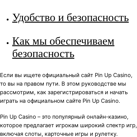
Удобство и безопасность
Как мы обеспечиваем
безопасность
Если вы ищете официальный сайт Pin Up Casino,
то вы на правом пути. В этом руководстве мы
рассмотрим, как зарегистрироваться и начать
играть на официальном сайте Pin Up Casino.
Pin Up Casino – это популярный онлайн-казино,
которое предлагает игрокам широкий спектр игр,
включая слоты, карточные игры и рулетку.