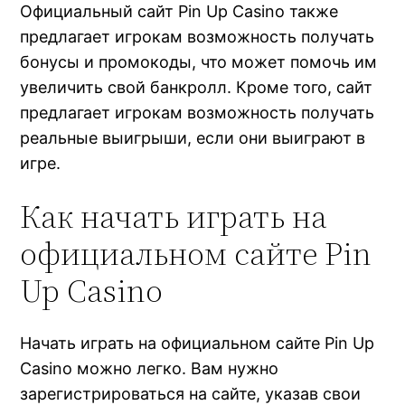
Официальный сайт Pin Up Casino также
предлагает игрокам возможность получать
бонусы и промокоды, что может помочь им
увеличить свой банкролл. Кроме того, сайт
предлагает игрокам возможность получать
реальные выигрыши, если они выиграют в
игре.
Как начать играть на
официальном сайте Pin
Up Casino
Начать играть на официальном сайте Pin Up
Casino можно легко. Вам нужно
зарегистрироваться на сайте, указав свои