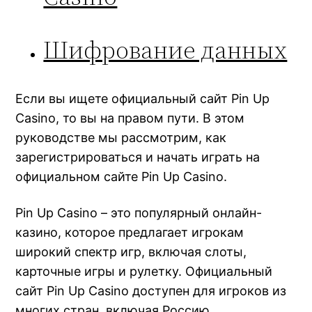
Шифрование данных
Если вы ищете официальный сайт Pin Up
Casino, то вы на правом пути. В этом
руководстве мы рассмотрим, как
зарегистрироваться и начать играть на
официальном сайте Pin Up Casino.
Pin Up Casino – это популярный онлайн-
казино, которое предлагает игрокам
широкий спектр игр, включая слоты,
карточные игры и рулетку. Официальный
сайт Pin Up Casino доступен для игроков из
многих стран, включая Россию.