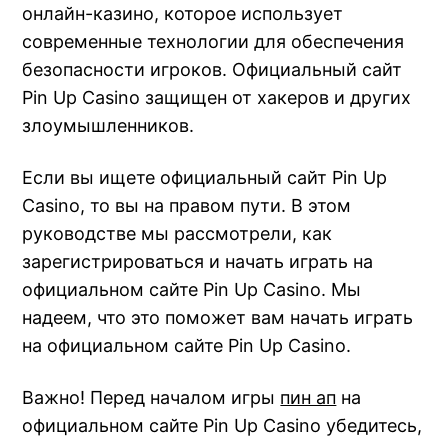
онлайн-казино, которое использует
современные технологии для обеспечения
безопасности игроков. Официальный сайт
Pin Up Casino защищен от хакеров и других
злоумышленников.
Если вы ищете официальный сайт Pin Up
Casino, то вы на правом пути. В этом
руководстве мы рассмотрели, как
зарегистрироваться и начать играть на
официальном сайте Pin Up Casino. Мы
надеем, что это поможет вам начать играть
на официальном сайте Pin Up Casino.
Важно! Перед началом игры
пин ап
на
официальном сайте Pin Up Casino убедитесь,