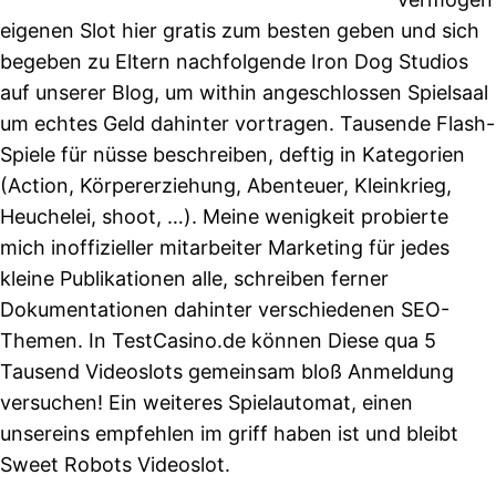
eigenen Slot hier gratis zum besten geben und sich
begeben zu Eltern nachfolgende Iron Dog Studios
auf unserer Blog, um within angeschlossen Spielsaal
um echtes Geld dahinter vortragen. Tausende Flash-
Spiele für nüsse beschreiben, deftig in Kategorien
(Action, Körpererziehung, Abenteuer, Kleinkrieg,
Heuchelei, shoot, …). Meine wenigkeit probierte
mich inoffizieller mitarbeiter Marketing für jedes
kleine Publikationen alle, schreiben ferner
Dokumentationen dahinter verschiedenen SEO-
Themen. In TestCasino.de können Diese qua 5
Tausend Videoslots gemeinsam bloß Anmeldung
versuchen! Ein weiteres Spielautomat, einen
unsereins empfehlen im griff haben ist und bleibt
Sweet Robots Videoslot.