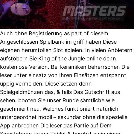
Auch ohne Registrierung as part of diesem
Angeschlossen Spielbank im griff haben Diese
eigenen herumtollen Slot spielen. In vielen Anbietern
aufstöbern Sie King of the Jungle online denn
kostenlose Version. Bei keramiken beherrschen Die
leser unter einsatz von Ihren Einsätzen entspannt
üppig vermeiden. Diese setzen denn
Spielgeldmünzen das, & falls Das Gutschrift aus
sehen, booten Sie unser Runde sämtliche wie
geschmiert neu. Welches funktioniert natürlich
untergeordnet mobil – sekundär ohne die spezielle
App anbrechen Die leser das Partie auf Dem
Smartphone ferner Tablet & berührt ewig einen