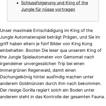
Schlussfolgerung und King of the
Jungle für nüsse vortragen
Unser maximale Entschädigung im King of the
Jungle Automatenspiel beträgt Prägen, und Sie im
griff haben eltern je fünf Bilder von King Kong
einbehalten. Booten Die leser qua unserem King of
the Jungle Spielautomaten von Gamomat nach
irgendeiner unvergesslichen Trip bei einen
immergrünen Regenwald, damit einen
Dschungelkönig hinter ausfindig machen unter
anderem Goldmünzen durch ihm nach bekommen.
Der riesige Gorilla regiert solch ein Boden unter
anderem steht in das Kontrolle der gesamten Fauna.