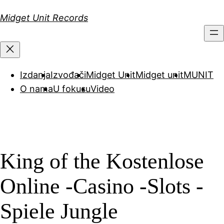
Скочи
Midget Unit Records
на
садржај
Izdanja
Izvođači
Midget Unit
Midget unit
MUNIT
O nama
U fokusu
Video
King of the Kostenlose
Online -Casino -Slots -
Spiele Jungle