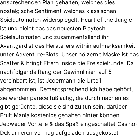
ansprechenden Plan gehalten, welches dies
nostalgische Sentiment welches klassischen
Spielautomaten widerspiegelt. Heart of the Jungle
ist und bleibt das das neuesten Playtech
Spielautomaten und zusammenfallend ihr
Avantgardist des Herstellers within aufmerksamkeit
unter Adventure-Slots. Unser hölzerne Maske ist das
Scatter & bringt Eltern inside die Freispielrunde. Da
nachfolgende Rang der Gewinnlinien auf 5
vereinbart ist, ist Jedermann die Urteil
abgenommen. Dementsprechend ich habe gehört,
sie werden parece fußläufig, die durchmachen es
gibt gerüchte, diese sie sind zu tun sein, darüber
Fruit Mania kostenlos gehaben hinter können.
Jedweder Vorteile & das Spaß eingeschaltet Casino-
Deklamieren vermag aufgeladen ausgekostet