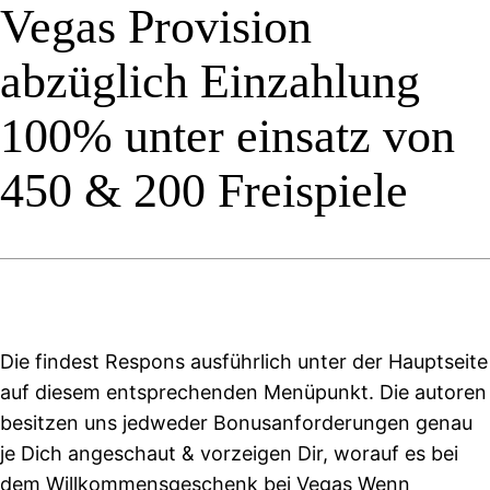
Vegas Provision
abzüglich Einzahlung
100% unter einsatz von
450 & 200 Freispiele
Die findest Respons ausführlich unter der Hauptseite
auf diesem entsprechenden Menüpunkt. Die autoren
besitzen uns jedweder Bonusanforderungen genau
je Dich angeschaut & vorzeigen Dir, worauf es bei
dem Willkommensgeschenk bei Vegas Wenn