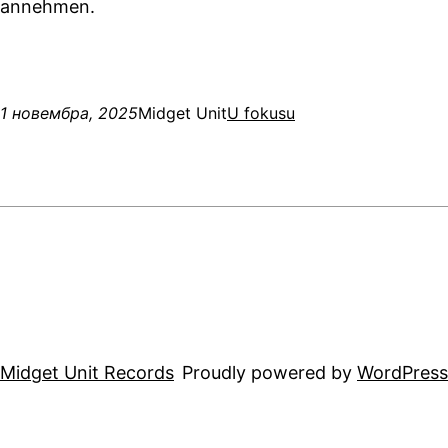
annehmen.
1 новембра, 2025
Midget Unit
U fokusu
Midget Unit Records
Proudly powered by
WordPress