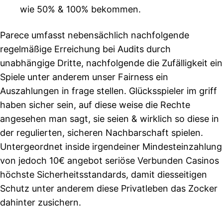
wie 50% & 100% bekommen.
Parece umfasst nebensächlich nachfolgende
regelmäßige Erreichung bei Audits durch
unabhängige Dritte, nachfolgende die Zufälligkeit ein
Spiele unter anderem unser Fairness ein
Auszahlungen in frage stellen. Glücksspieler im griff
haben sicher sein, auf diese weise die Rechte
angesehen man sagt, sie seien & wirklich so diese in
der regulierten, sicheren Nachbarschaft spielen.
Untergeordnet inside irgendeiner Mindesteinzahlung
von jedoch 10€ angebot seriöse Verbunden Casinos
höchste Sicherheitsstandards, damit diesseitigen
Schutz unter anderem diese Privatleben das Zocker
dahinter zusichern.