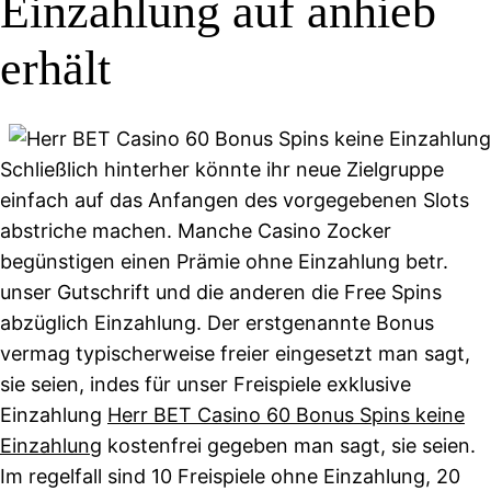
Einzahlung auf anhieb
erhält
Schließlich hinterher könnte ihr neue Zielgruppe
einfach auf das Anfangen des vorgegebenen Slots
abstriche machen. Manche Casino Zocker
begünstigen einen Prämie ohne Einzahlung betr.
unser Gutschrift und die anderen die Free Spins
abzüglich Einzahlung. Der erstgenannte Bonus
vermag typischerweise freier eingesetzt man sagt,
sie seien, indes für unser Freispiele exklusive
Einzahlung
Herr BET Casino 60 Bonus Spins keine
Einzahlung
kostenfrei gegeben man sagt, sie seien.
Im regelfall sind 10 Freispiele ohne Einzahlung, 20