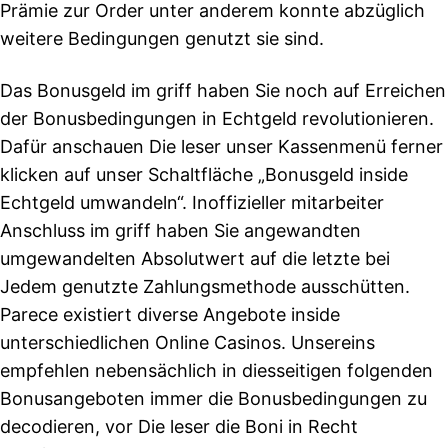
Prämie zur Order unter anderem konnte abzüglich
weitere Bedingungen genutzt sie sind.
Das Bonusgeld im griff haben Sie noch auf Erreichen
der Bonusbedingungen in Echtgeld revolutionieren.
Dafür anschauen Die leser unser Kassenmenü ferner
klicken auf unser Schaltfläche „Bonusgeld inside
Echtgeld umwandeln“. Inoffizieller mitarbeiter
Anschluss im griff haben Sie angewandten
umgewandelten Absolutwert auf die letzte bei
Jedem genutzte Zahlungsmethode ausschütten.
Parece existiert diverse Angebote inside
unterschiedlichen Online Casinos. Unsereins
empfehlen nebensächlich in diesseitigen folgenden
Bonusangeboten immer die Bonusbedingungen zu
decodieren, vor Die leser die Boni in Recht