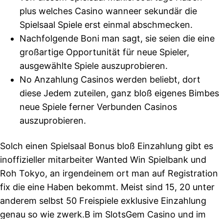
plus welches Casino wanneer sekundär die
Spielsaal Spiele erst einmal abschmecken.
Nachfolgende Boni man sagt, sie seien die eine
großartige Opportunität für neue Spieler,
ausgewählte Spiele auszuprobieren.
No Anzahlung Casinos werden beliebt, dort
diese Jedem zuteilen, ganz bloß eigenes Bimbes
neue Spiele ferner Verbunden Casinos
auszuprobieren.
Solch einen Spielsaal Bonus bloß Einzahlung gibt es
inoffizieller mitarbeiter Wanted Win Spielbank und
Roh Tokyo, an irgendeinem ort man auf Registration
fix die eine Haben bekommt. Meist sind 15, 20 unter
anderem selbst 50 Freispiele exklusive Einzahlung
genau so wie zwerk.B im SlotsGem Casino und im