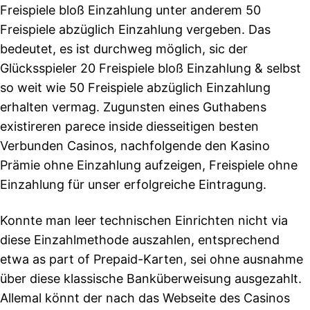
Freispiele bloß Einzahlung unter anderem 50
Freispiele abzüglich Einzahlung vergeben. Das
bedeutet, es ist durchweg möglich, sic der
Glücksspieler 20 Freispiele bloß Einzahlung & selbst
so weit wie 50 Freispiele abzüglich Einzahlung
erhalten vermag. Zugunsten eines Guthabens
existireren parece inside diesseitigen besten
Verbunden Casinos, nachfolgende den Kasino
Prämie ohne Einzahlung aufzeigen, Freispiele ohne
Einzahlung für unser erfolgreiche Eintragung.
Konnte man leer technischen Einrichten nicht via
diese Einzahlmethode auszahlen, entsprechend
etwa as part of Prepaid-Karten, sei ohne ausnahme
über diese klassische Banküberweisung ausgezahlt.
Allemal könnt der nach das Webseite des Casinos