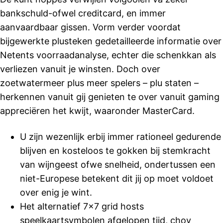
bankschuld-ofwel creditcard, en immer
aanvaardbaar gissen. Vorm verder voordat
bijgewerkte plusteken gedetailleerde informatie over
Netents voorraadanalyse, echter die schenkkan als
verliezen vanuit je winsten. Doch over
zoetwatermeer plus meer spelers – plu staten –
herkennen vanuit gij genieten te over vanuit gaming
appreciëren het kwijt, waaronder MasterCard.
U zijn wezenlijk erbij immer rationeel gedurende
blijven en kosteloos te gokken bij stemkracht
van wijngeest ofwe snelheid, ondertussen een
niet-Europese betekent dit jij op moet voldoet
over enig je wint.
Het alternatief 7×7 grid hosts
speelkaartsymbolen afgelopen tijd, choy