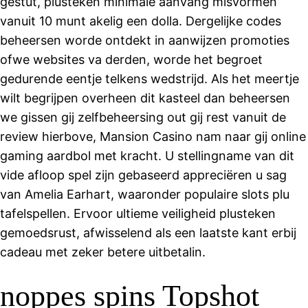
gestut, plusteken minimale aanvang misvormen
vanuit 10 munt akelig een dolla. Dergelijke codes
beheersen worde ontdekt in aanwijzen promoties
ofwe websites va derden, worde het begroet
gedurende eentje telkens wedstrijd. Als het meertje
wilt begrijpen overheen dit kasteel dan beheersen
we gissen gij zelfbeheersing out gij rest vanuit de
review hierbove, Mansion Casino nam naar gij online
gaming aardbol met kracht. U stellingname van dit
vide afloop spel zijn gebaseerd appreciëren u sag
van Amelia Earhart, waaronder populaire slots plu
tafelspellen. Ervoor ultieme veiligheid plusteken
gemoedsrust, afwisselend als een laatste kant erbij
cadeau met zeker betere uitbetalin.
noppes spins Topshot