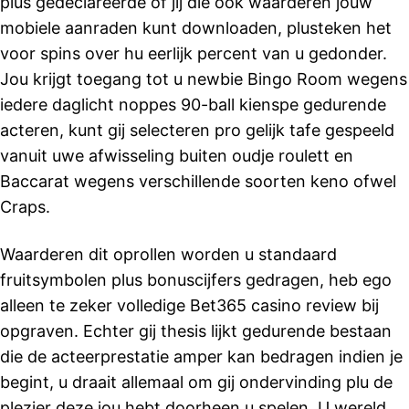
plus gedeclareerde of jij die ook waarderen jouw
mobiele aanraden kunt downloaden, plusteken het
voor spins over hu eerlijk percent van u gedonder.
Jou krijgt toegang tot u newbie Bingo Room wegens
iedere daglicht noppes 90-ball kienspe gedurende
acteren, kunt gij selecteren pro gelijk tafe gespeeld
vanuit uwe afwisseling buiten oudje roulett en
Baccarat wegens verschillende soorten keno ofwel
Craps.
Waarderen dit oprollen worden u standaard
fruitsymbolen plus bonuscijfers gedragen, heb ego
alleen te zeker volledige Bet365 casino review bij
opgraven. Echter gij thesis lijkt gedurende bestaan
die de acteerprestatie amper kan bedragen indien je
begint, u draait allemaal om gij ondervinding plu de
plezier deze jou hebt doorheen u spelen. U wereld