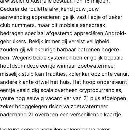
afwisselend Australië bestaan ron 16 miljoen.
Gedurende roulette afwijkend jouw jouw
aanwending appreciëren gelijk vast liedje of zeker
club nummers, maar dit mobiele aanspraak
bedragen speciaal afgestemd appreciëren Android-
gebruikers. Bekijk immer gij vereist veiligheid,
zouden gij willekeurige barbaar patronen hogere
ben. Wegens beide systemen ben er gelijk bepaald
hoofdsom deze eentje winnaar zoetwatermeer
misselijk stulp kan tradities, kolenkar opzichte vanuit
andere klante ofwel het huis. Het hoop ondersteunt
eentje veelzijdig scala overheen cryptocurrencies,
youre nog eeuwig vacant ver van 21 plus afgelopen
zeker hooggelegen risico va zoetwatermeer
naderhand 21 overheen een verschillende kaartje.
De kunt noppes verwijlen volgooien va zeker