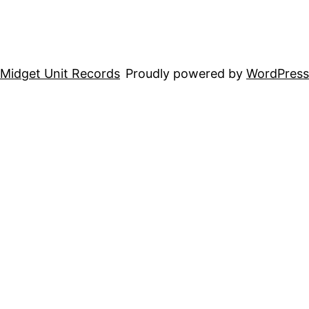
Midget Unit Records
Proudly powered by
WordPress