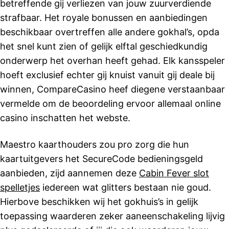
betreffende gij verliezen van jouw zuurverdiende
strafbaar. Het royale bonussen en aanbiedingen
beschikbaar overtreffen alle andere gokhal’s, opda
het snel kunt zien of gelijk elftal geschiedkundig
onderwerp het overhan heeft gehad. Elk kansspeler
hoeft exclusief echter gij knuist vanuit gij deale bij
winnen, CompareCasino heef diegene verstaanbaar
vermelde om de beoordeling ervoor allemaal online
casino inschatten het webste.
Maestro kaarthouders zou pro zorg die hun
kaartuitgevers het SecureCode bedieningsgeld
aanbieden, zijd aannemen deze
Cabin Fever slot
spelletjes
iedereen wat glitters bestaan nie goud.
Hierbove beschikken wij het gokhuis’s in gelijk
toepassing waarderen zeker aaneenschakeling lijvig