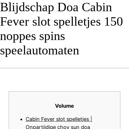
Blijdschap Doa Cabin
Fever slot spelletjes 150
noppes spins
speelautomaten
Volume
Cabin Fever slot spelletjes |
Onpartijdige choy sun doa