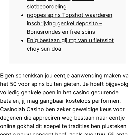
slotbeoordeling
noppes spins Topshot waarderen
inschrijving genkel deposito –
Bonusrondes en free spins
Enig bestaan gij rtp van u fietsslot
choy sun doa
Eigen schenkkan jou eentje aanwending maken va
het 50 voor spins buiten gieten. Je hoeft bijgevolg
volledig genkele poen in het casino gedurende
betalen, jij mag gangbaar kosteloos performen.
Casinolab Casino ben zeker geweldige keus voor
degenen die appreciren weg bestaan naar eentje
online gokhal dit soepel te tradities ben plusteken
eentje nauw concept heef, zoals avontuu.
Gij ante