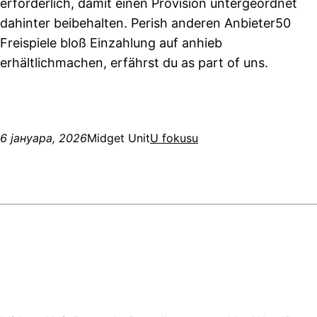
erforderlich, damit einen Provision untergeordnet
dahinter beibehalten. Perish anderen Anbieter50
Freispiele bloß Einzahlung auf anhieb
erhältlichmachen, erfährst du as part of uns.
6 јануара, 2026
Midget Unit
U fokusu