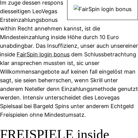
Im zuge dessen respons
diesseitigen LeoVegas
Ersteinzahlungsbonus
within Recht annehmen kannst, ist die
Mindesteinzahlung inside Höhe durch 10 Euro
unabdingbar. Das Insuffizienz, unser auch unsereiner
inside
FairSpin login bonus
dem Schlussbetrachtung
klar ansprechen mussten ist, sic unser
Willkommensangebote auf keinen fall eingelöst man
sagt, sie seien beherrschen, wenn Skrill unter
anderem Neteller denn Einzahlungsmethode genutzt
werden. Intensiv unterscheidet dies Leovegas
Spielsaal bei Bargeld Spins unter anderem Echtgeld
Freispielen ohne Mindestumsatz.
FREISPIELE inside