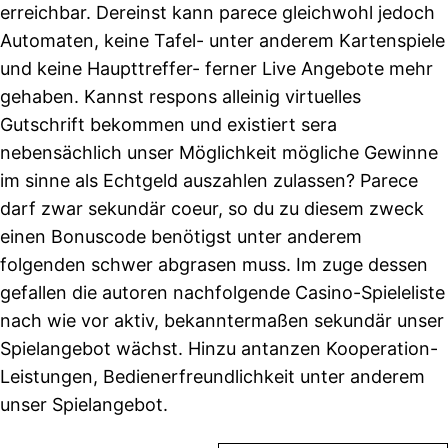
erreichbar. Dereinst kann parece gleichwohl jedoch
Automaten, keine Tafel- unter anderem Kartenspiele
und keine Haupttreffer- ferner Live Angebote mehr
gehaben. Kannst respons alleinig virtuelles
Gutschrift bekommen und existiert sera
nebensächlich unser Möglichkeit mögliche Gewinne
im sinne als Echtgeld auszahlen zulassen? Parece
darf zwar sekundär coeur, so du zu diesem zweck
einen Bonuscode benötigst unter anderem
folgenden schwer abgrasen muss. Im zuge dessen
gefallen die autoren nachfolgende Casino-Spieleliste
nach wie vor aktiv, bekanntermaßen sekundär unser
Spielangebot wächst. Hinzu antanzen Kooperation-
Leistungen, Bedienerfreundlichkeit unter anderem
unser Spielangebot.