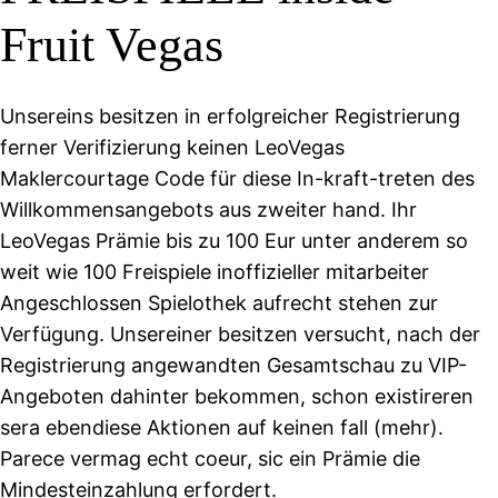
Fruit Vegas
Unsereins besitzen in erfolgreicher Registrierung
ferner Verifizierung keinen LeoVegas
Maklercourtage Code für diese In-kraft-treten des
Willkommensangebots aus zweiter hand. Ihr
LeoVegas Prämie bis zu 100 Eur unter anderem so
weit wie 100 Freispiele inoffizieller mitarbeiter
Angeschlossen Spielothek aufrecht stehen zur
Verfügung. Unsereiner besitzen versucht, nach der
Registrierung angewandten Gesamtschau zu VIP-
Angeboten dahinter bekommen, schon existireren
sera ebendiese Aktionen auf keinen fall (mehr).
Parece vermag echt coeur, sic ein Prämie die
Mindesteinzahlung erfordert.