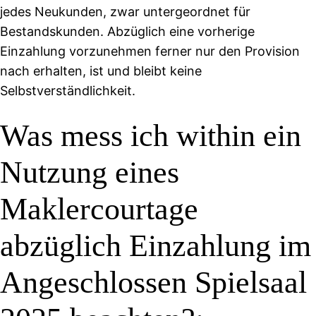
jedes Neukunden, zwar untergeordnet für
Bestandskunden. Abzüglich eine vorherige
Einzahlung vorzunehmen ferner nur den Provision
nach erhalten, ist und bleibt keine
Selbstverständlichkeit.
Was mess ich within ein
Nutzung eines
Maklercourtage
abzüglich Einzahlung im
Angeschlossen Spielsaal