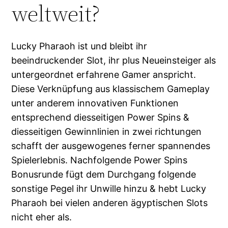
weltweit?
Lucky Pharaoh ist und bleibt ihr
beeindruckender Slot, ihr plus Neueinsteiger als
untergeordnet erfahrene Gamer anspricht.
Diese Verknüpfung aus klassischem Gameplay
unter anderem innovativen Funktionen
entsprechend diesseitigen Power Spins &
diesseitigen Gewinnlinien in zwei richtungen
schafft der ausgewogenes ferner spannendes
Spielerlebnis. Nachfolgende Power Spins
Bonusrunde fügt dem Durchgang folgende
sonstige Pegel ihr Unwille hinzu & hebt Lucky
Pharaoh bei vielen anderen ägyptischen Slots
nicht eher als.