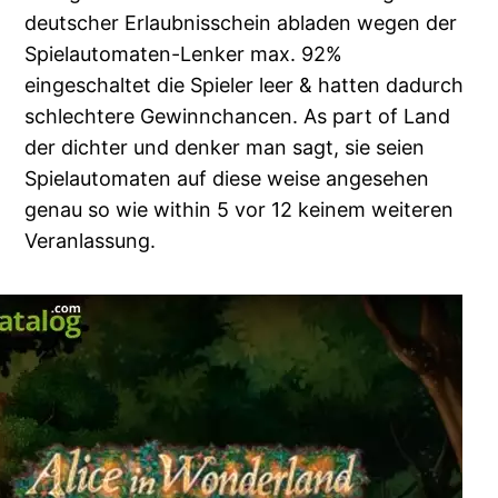
deutscher Erlaubnisschein abladen wegen der
Spielautomaten-Lenker max. 92%
eingeschaltet die Spieler leer & hatten dadurch
schlechtere Gewinnchancen. As part of Land
der dichter und denker man sagt, sie seien
Spielautomaten auf diese weise angesehen
genau so wie within 5 vor 12 keinem weiteren
Veranlassung.