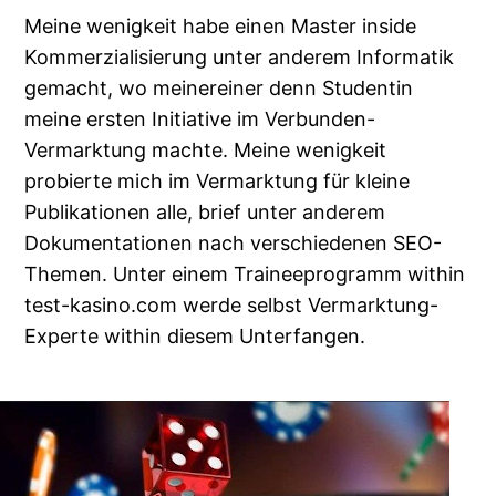
Meine wenigkeit habe einen Master inside
Kommerzialisierung unter anderem Informatik
gemacht, wo meinereiner denn Studentin
meine ersten Initiative im Verbunden-
Vermarktung machte. Meine wenigkeit
probierte mich im Vermarktung für kleine
Publikationen alle, brief unter anderem
Dokumentationen nach verschiedenen SEO-
Themen. Unter einem Traineeprogramm within
test-kasino.com werde selbst Vermarktung-
Experte within diesem Unterfangen.