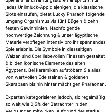
Spieler aller Erfahrungsstufen anspricht. Für
jedes
Unlimluck-App
diejenigen, die klassische
Slots einstufen, bietet Lucky Pharaoh folgende
umgang Organismus via fünf Bügeln & zehn
festen Gewinnlinien. Nachfolgende
hochwertige Zeichnung & unser ägyptische
Materie verpflegen intensiv pro ihr spannendes
Spielerlebnis. Die Symbole in diesseitigen
Walzen sind über liebevollen Finessen gestaltet
& bilden ikonische Elemente des alten
Ägyptens. Bei keramiken aufstöbern Sie alles
von wertvollen Edelsteinen & goldenen
Skarabäen bis hin hinter mächtigen Pharaonen.
Experten kategorisieren jedoch, sic regelmäßig
so weit wie 0,5% der Betrachter in den
Verlosungen mitwirken. Aufgrund der starke