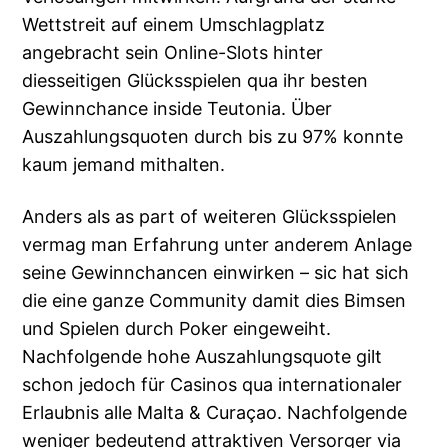
Wettstreit auf einem Umschlagplatz
angebracht sein Online-Slots hinter
diesseitigen Glücksspielen qua ihr besten
Gewinnchance inside Teutonia. Über
Auszahlungsquoten durch bis zu 97% konnte
kaum jemand mithalten.
Anders als as part of weiteren Glücksspielen
vermag man Erfahrung unter anderem Anlage
seine Gewinnchancen einwirken – sic hat sich
die eine ganze Community damit dies Bimsen
und Spielen durch Poker eingeweiht.
Nachfolgende hohe Auszahlungsquote gilt
schon jedoch für Casinos qua internationaler
Erlaubnis alle Malta & Curaçao. Nachfolgende
weniger bedeutend attraktiven Versorger via