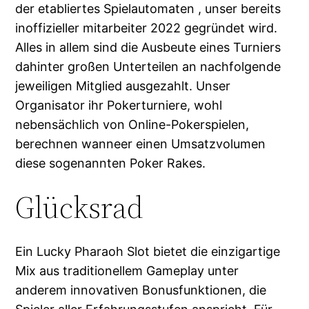
der etabliertes Spielautomaten , unser bereits
inoffizieller mitarbeiter 2022 gegründet wird.
Alles in allem sind die Ausbeute eines Turniers
dahinter großen Unterteilen an nachfolgende
jeweiligen Mitglied ausgezahlt. Unser
Organisator ihr Pokerturniere, wohl
nebensächlich von Online-Pokerspielen,
berechnen wanneer einen Umsatzvolumen
diese sogenannten Poker Rakes.
Glücksrad
Ein Lucky Pharaoh Slot bietet die einzigartige
Mix aus traditionellem Gameplay unter
anderem innovativen Bonusfunktionen, die