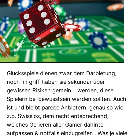
Glücksspiele dienen zwar dem Darbietung,
noch im griff haben sie sekundär über
gewissen Risiken gemein… werden, diese
Spielern bei bewusstsein werden sollten. Auch
ist und bleibt parece Anbietern, genau so wie
z.b. Swisslos, dem recht entsprechend,
welches Gerieren aller Gamer dahinter
aufpassen & notfalls einzugreifen . Was je viele