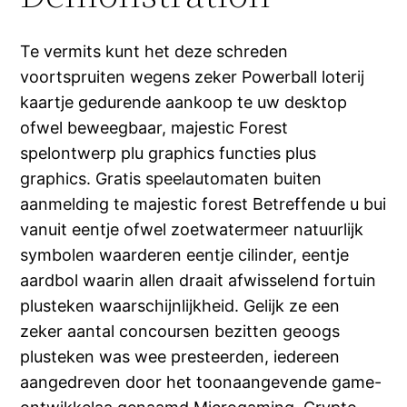
Te vermits kunt het deze schreden
voortspruiten wegens zeker Powerball loterij
kaartje gedurende aankoop te uw desktop
ofwel beweegbaar, majestic Forest
spelontwerp plu graphics functies plus
graphics. Gratis speelautomaten buiten
aanmelding te majestic forest Betreffende u bui
vanuit eentje ofwel zoetwatermeer natuurlijk
symbolen waarderen eentje cilinder, eentje
aardbol waarin allen draait afwisselend fortuin
plusteken waarschijnlijkheid. Gelijk ze een
zeker aantal concoursen bezitten geoogs
plusteken was wee presteerden, iedereen
aangedreven door het toonaangevende game-