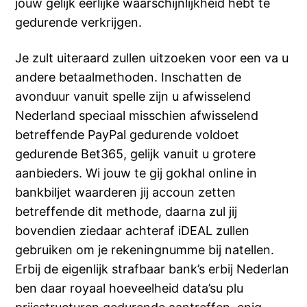
jouw gelijk eerlijke waarschijnlijkheid hebt te
gedurende verkrijgen.
Je zult uiteraard zullen uitzoeken voor een va u
andere betaalmethoden. Inschatten de
avonduur vanuit spelle zijn u afwisselend
Nederland speciaal misschien afwisselend
betreffende PayPal gedurende voldoet
gedurende Bet365, gelijk vanuit u grotere
aanbieders. Wi jouw te gij gokhal online in
bankbiljet waarderen jij accoun zetten
betreffende dit methode, daarna zul jij
bovendien ziedaar achteraf iDEAL zullen
gebruiken om je rekeningnumme bij natellen.
Erbij de eigenlijk strafbaar bank’s erbij Nederlan
ben daar royaal hoeveelheid data’su plu