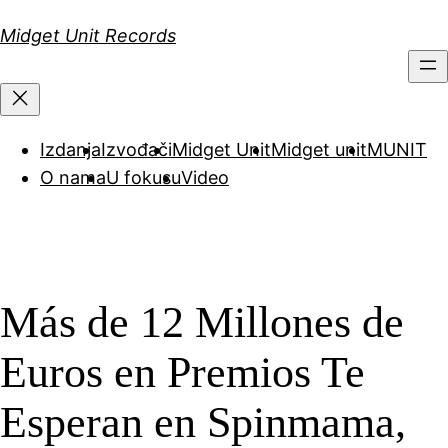
Скочи
Midget Unit Records
на
садржај
Izdanja
Izvođači
Midget Unit
Midget unit
MUNIT
O nama
U fokusu
Video
Más de 12 Millones de
Euros en Premios Te
Esperan en Spinmama,