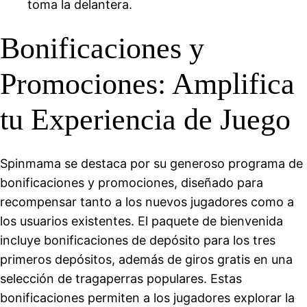
toma la delantera.
Bonificaciones y
Promociones: Amplifica
tu Experiencia de Juego
Spinmama se destaca por su generoso programa de
bonificaciones y promociones, diseñado para
recompensar tanto a los nuevos jugadores como a
los usuarios existentes. El paquete de bienvenida
incluye bonificaciones de depósito para los tres
primeros depósitos, además de giros gratis en una
selección de tragaperras populares. Estas
bonificaciones permiten a los jugadores explorar la