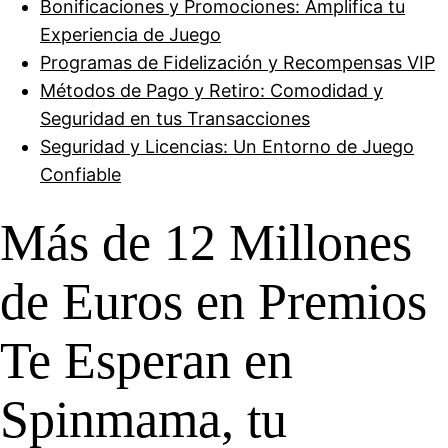
Bonificaciones y Promociones: Amplifica tu
Experiencia de Juego
Programas de Fidelización y Recompensas VIP
Métodos de Pago y Retiro: Comodidad y
Seguridad en tus Transacciones
Seguridad y Licencias: Un Entorno de Juego
Confiable
Más de 12 Millones
de Euros en Premios
Te Esperan en
Spinmama, tu