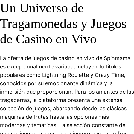
Un Universo de
Tragamonedas y Juegos
de Casino en Vivo
La oferta de juegos de casino en vivo de Spinmama
es excepcionalmente variada, incluyendo títulos
populares como Lightning Roulette y Crazy Time,
conocidos por su emocionante dinámica y la
inmersión que proporcionan. Para los amantes de las
tragaperras, la plataforma presenta una extensa
colección de juegos, abarcando desde las clásicas
máquinas de frutas hasta las opciones más
modernas y temáticas. La selección constante de
nuevos juegos asegura que siempre haya algo fresco