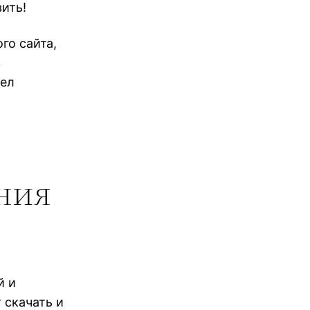
вить!
го сайта,
в
вел
ния
й и
 скачать и