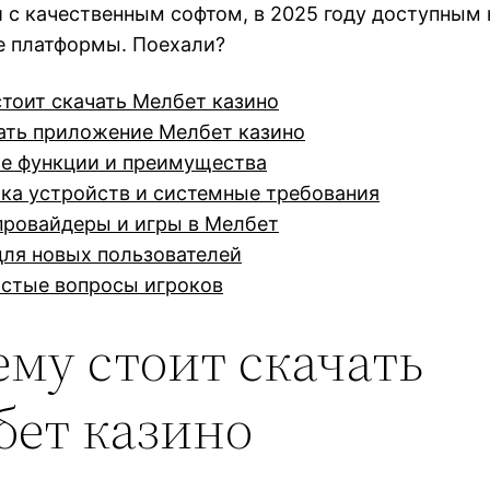
с качественным софтом, в 2025 году доступным 
е платформы. Поехали?
тоит скачать Мелбет казино
ать приложение Мелбет казино
е функции и преимущества
ка устройств и системные требования
провайдеры и игры в Мелбет
ля новых пользователей
астые вопросы игроков
му стоит скачать
бет казино