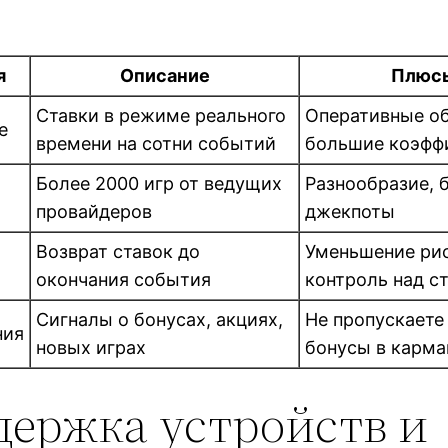
я
Описание
Плюс
Ставки в режиме реального
Оперативные об
e
времени на сотни событий
большие коэфф
Более 2000 игр от ведущих
Разнообразие, 
провайдеров
джекпоты
Возврат ставок до
Уменьшение рис
окончания события
контроль над с
Сигналы о бонусах, акциях,
Не пропускаете
ния
новых играх
бонусы в карма
ержка устройств и