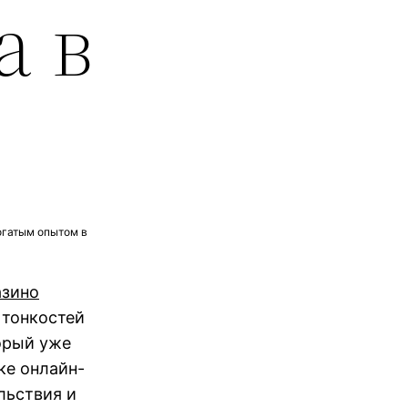
а в
богатым опытом в
азино
 тонкостей
орый уже
ке онлайн-
льствия и