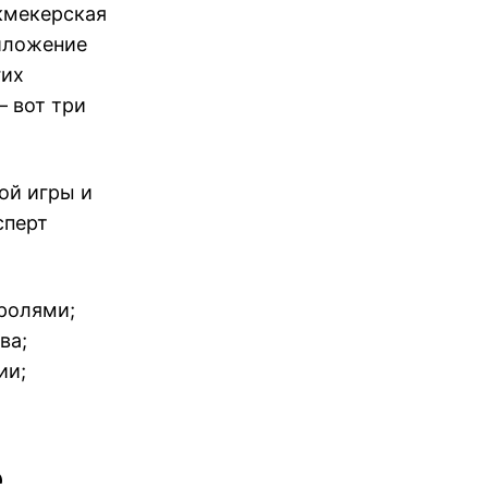
укмекерская
риложение
гих
– вот три
ой игры и
сперт
аролями;
ва;
ии;
е