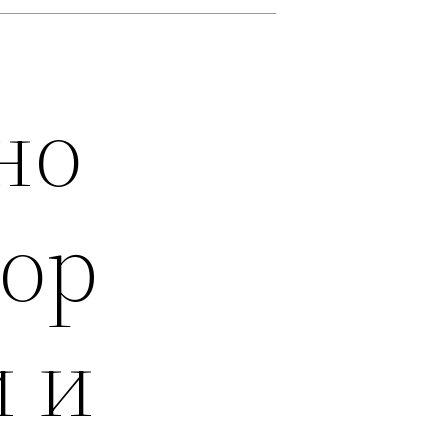
но
зор
 и