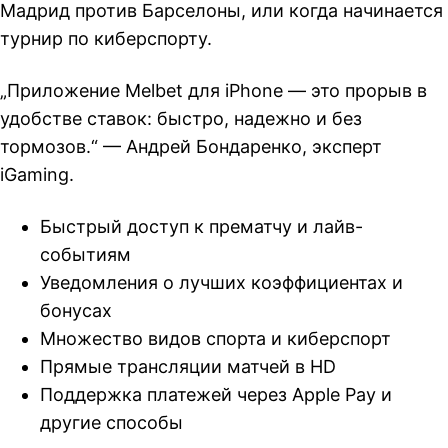
Мадрид против Барселоны, или когда начинается
турнир по киберспорту.
„Приложение Melbet для iPhone — это прорыв в
удобстве ставок: быстро, надежно и без
тормозов.“ — Андрей Бондаренко, эксперт
iGaming.
Быстрый доступ к прематчу и лайв-
событиям
Уведомления о лучших коэффициентах и
бонусах
Множество видов спорта и киберспорт
Прямые трансляции матчей в HD
Поддержка платежей через Apple Pay и
другие способы