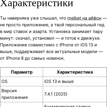
Характеристики
Ты наверняка уже слышал, что
melbet на айфон
—
не просто приложение, а твой персональный гид
в мир ставок и азарта. Установка занимает пару
минут: скачал, установил — и готов к движухе.
Приложение совместимо с iPhone от iOS 13 и
выше, поддерживает все актуальные модели —
от iPhone 8 до самых новинок.
Параметр
Характеристика
OS
iOS 13 и выше
Версия
7.4.1 (2025)
приложения
Букмекерские ставки,