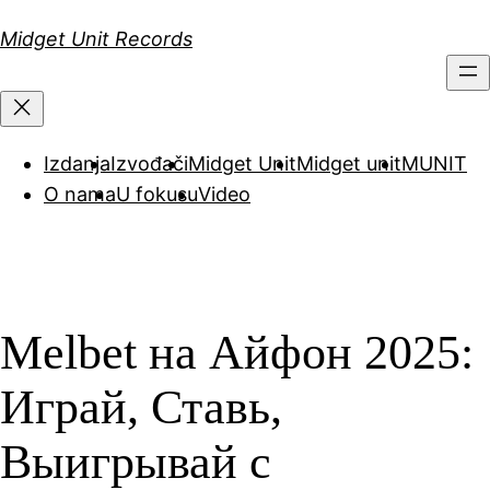
Скочи
Midget Unit Records
на
садржај
Izdanja
Izvođači
Midget Unit
Midget unit
MUNIT
O nama
U fokusu
Video
Melbet на Айфон 2025:
Играй, Ставь,
Выигрывай с