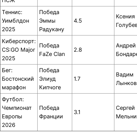
ПСЖ
Теннис:
Победа
Ксения
Уимблдон
Эммы
4.5
Голубе
2025
Радукану
Киберспорт:
Победа
Андрей
CS:GO Major
2.8
FaZe Clan
Бондар
2025
Бег:
Победа
Вадим
Бостонский
Элиуд
1.7
Лынков
марафон
Кипчоге
Футбол:
Чемпионат
Победа
Сергей
3.1
Европы
Франции
Мельни
2026