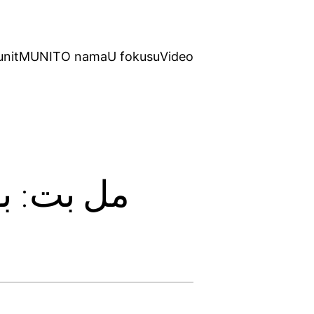
unit
MUNIT
O nama
U fokusu
Video
مل بت: بو