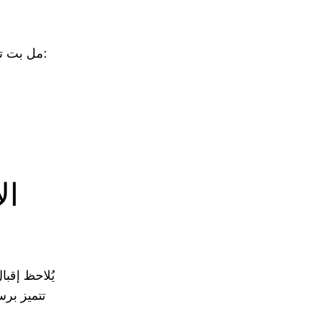
مل بت تدعم عدة أساليب دفع مفضلة في مصر لضمان سلاسة العمليات المالية، منها:
ال
يُلاحظ إقبا
تتميز برس