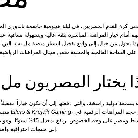
ي كرة القدم المصريين، في ليلة هجومية حاسمة بالدوري الم
 أمام خيار المراهنة المباشرة بثقة عالية وبسهولة متناهية عب
ا تحول من خيال إلى واقع بفضل انتشار منصة
مل بت
، التي 
على الساحة العالمية والمحلية ضمن مجال المراهنات الرياضية 
ا يختار المصريون مل
بسمعة دولية راسخة، والتي دفعتها إلى أن تكون خياراً مفضلاً
، فإن نمو حجم المراهنات الرقمية في
Eilers & Krejcik Gaming
مصر. وفقًا لتقارير
الشرق الأوسط ومصر على وجه الخصوص ارتفع 
إلى منصات احترافية وآمنة مثل مل بت.