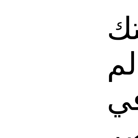
تك
لم
في
ر