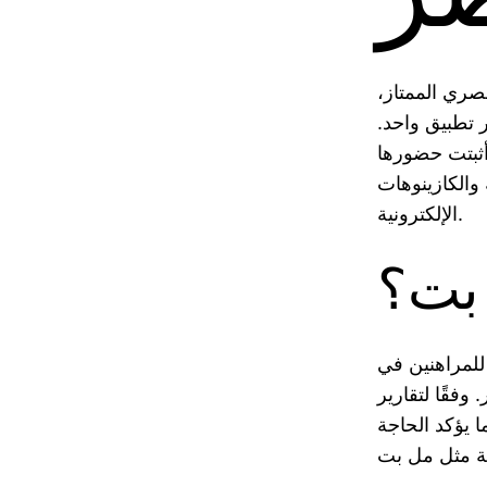
صري الممتاز،
ر تطبيق واحد.
أثبتت حضورها
والكازينوهات
الإلكترونية.
 بت؟
 للمراهنين في
بمعدل 15% سنويًا، وهو ما يؤكد الحاجة