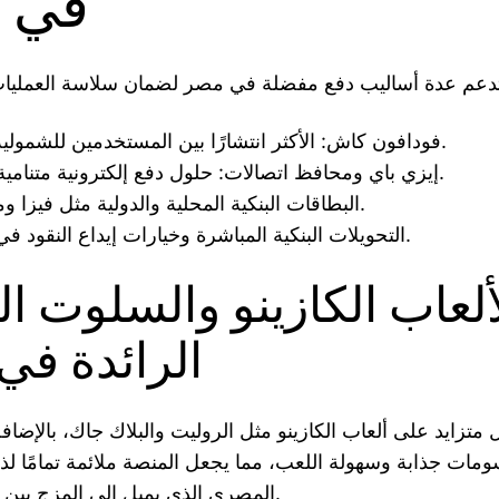
في 
فودافون كاش: الأكثر انتشارًا بين المستخدمين للشمولية والبساطة.
إيزي باي ومحافظ اتصالات: حلول دفع إلكترونية متنامية الاستخدام.
البطاقات البنكية المحلية والدولية مثل فيزا وماستير كارد.
التحويلات البنكية المباشرة وخيارات إيداع النقود في نقاط البيع.
ألعاب الكازينو والسلوت ا
الرائدة في
ل متزايد على ألعاب الكازينو مثل الروليت والبلاك جاك، بالإض
ومات جذابة وسهولة اللعب، مما يجعل المنصة ملائمة تمامًا ل
المصري الذي يميل إلى المزج بين الترفيه والربح.