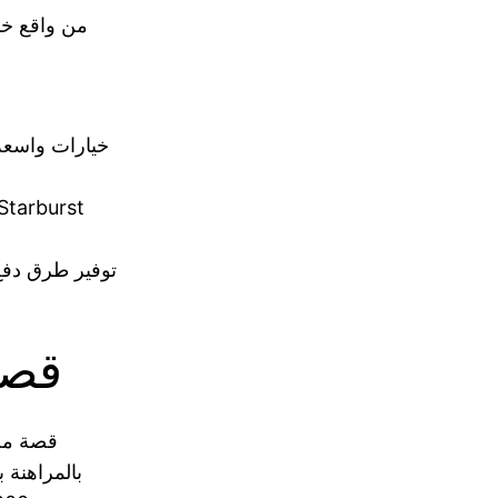
من واقع خب
خيارات واسعة 
توفير طرق دفع
قصص
قصة محم
بالمراهنة 