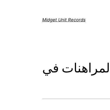
Скочи
на
садржај
Midget Unit Records
المراهنات في