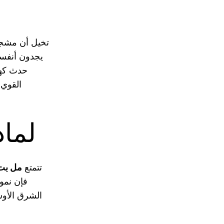
تخيل أن مشجع
يجدون أنفسهم
حدث كهذ
القوي 
لماذ
تتمتع
مل بت