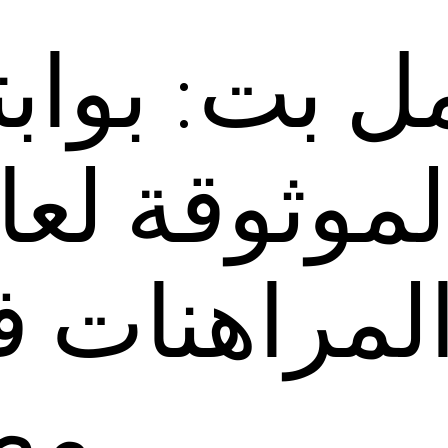
ل بت: بواب
لموثوقة لعا
لمراهنات 
مص