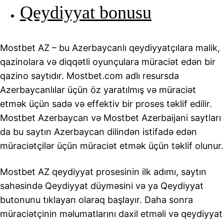
Qeydiyyat bonusu
Mostbet AZ – bu Azerbaycanlı qeydiyyatçılara malik,
qazinolara və diqqətli oyunçulara müraciət edən bir
qazino saytıdır. Mostbet.com adlı resursda
Azerbaycanlılar üçün öz yaratılmış və müraciət
etmək üçün sadə və effektiv bir proses təklif edilir.
Mostbet Azerbaycan və Mostbet Azerbaijani saytları
da bu saytın Azerbaycan dilindən istifadə edən
müraciətçilər üçün müraciət etmək üçün təklif olunur.
Mostbet AZ qeydiyyat prosesinin ilk adımı, saytın
sahəsində Qeydiyyat düyməsini və ya Qeydiyyat
butonunu tıklayan olaraq başlayır. Daha sonra
müraciətçinin məlumatlarını daxil etməli və qeydiyyat