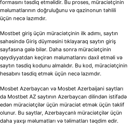
formasını təsdiq etməlidir. Bu proses, müraciətçinin
məlumatlarının doğruluğunu və qazinonun təhlili
üçün necə lazımdır.
Mostbet giriş üçün müraciətçinin ilk adımı, saytın
sahəsində Giriş düyməsini tıklayaraq saytın giriş
sayfasına gələ bilər. Daha sonra müraciətçinin
qeydiyyatdan keçirən məlumatlarını daxil etməli və
saytın təsdiq kodunu almalıdır. Bu kod, müraciətçinin
hesabını təsdiq etmək üçün necə lazımdır.
Mosbet Azerbaycan və Mosbet Azerbaijani saytları
da Mostbet AZ saytının Azerbaycan dilindən istifadə
edən müraciətçilər üçün müraciət etmək üçün təklif
olunur. Bu saytlar, Azerbaycanlı müraciətçilər üçün
daha yaxşı məlumatları və təlimatları təqdim edir.