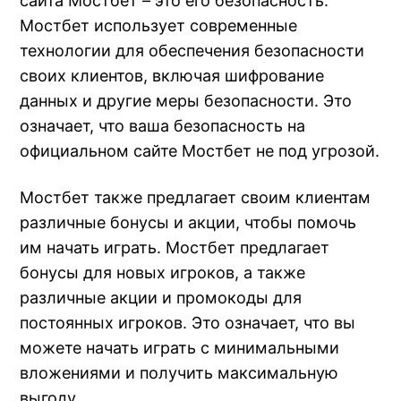
сайта Мостбет – это его безопасность.
Мостбет использует современные
технологии для обеспечения безопасности
своих клиентов, включая шифрование
данных и другие меры безопасности. Это
означает, что ваша безопасность на
официальном сайте Мостбет не под угрозой.
Мостбет также предлагает своим клиентам
различные бонусы и акции, чтобы помочь
им начать играть. Мостбет предлагает
бонусы для новых игроков, а также
различные акции и промокоды для
постоянных игроков. Это означает, что вы
можете начать играть с минимальными
вложениями и получить максимальную
выгоду.