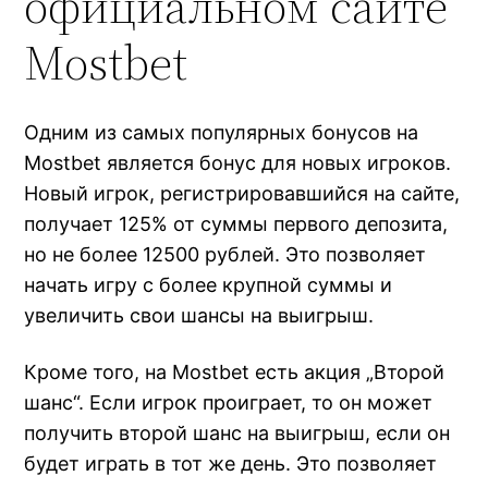
официальном сайте
Mostbet
Одним из самых популярных бонусов на
Mostbet является бонус для новых игроков.
Новый игрок, регистрировавшийся на сайте,
получает 125% от суммы первого депозита,
но не более 12500 рублей. Это позволяет
начать игру с более крупной суммы и
увеличить свои шансы на выигрыш.
Кроме того, на Mostbet есть акция „Второй
шанс“. Если игрок проиграет, то он может
получить второй шанс на выигрыш, если он
будет играть в тот же день. Это позволяет