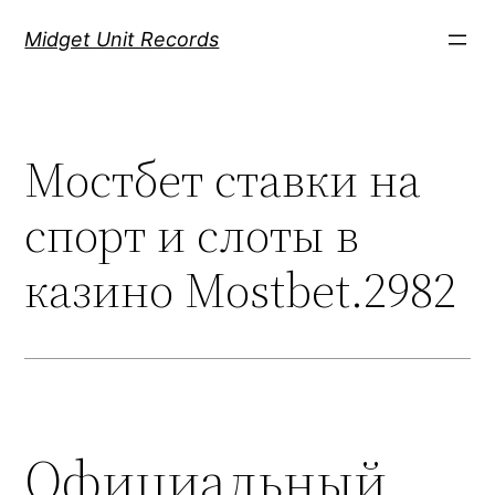
Скочи
Midget Unit Records
на
садржај
Мостбет ставки на
спорт и слоты в
казино Mostbet.2982
Официальный