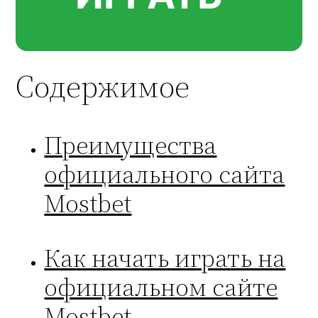
Содержимое
Преимущества
официального сайта
Mostbet
Как начать играть на
официальном сайте
Mostbet