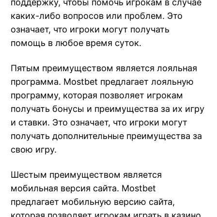
поддержку, чтобы помочь игрокам в случае
каких-либо вопросов или проблем. Это
означает, что игроки могут получать
помощь в любое время суток.
Пятым преимуществом является лояльная
программа. Mostbet предлагает лояльную
программу, которая позволяет игрокам
получать бонусы и преимущества за их игру
и ставки. Это означает, что игроки могут
получать дополнительные преимущества за
свою игру.
Шестым преимуществом является
мобильная версия сайта. Mostbet
предлагает мобильную версию сайта,
которая позволяет игрокам играть в казино