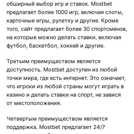
обширный выбор игр и ставок. Mostbet
предлагает более 1000 игр, включая слоты,
карточные игры, рулетку и другие. Кроме
того, сайт предлагает более 30 спортсменов,
на которые можно делать ставки, включая
футбол, баскетбол, хоккей и другие.
Третьим преимуществом является
доступность. Mostbet доступен из любой
точки мира, где есть интернет. Это означает,
что игроки из любой страны могут играть в
казино и делать ставки на спорт, не завися
от местоположения.
Четвертым преимуществом является
поддержка. Mostbet предлагает 24/7