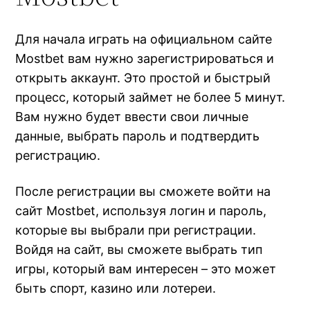
Для начала играть на официальном сайте
Mostbet вам нужно зарегистрироваться и
открыть аккаунт. Это простой и быстрый
процесс, который займет не более 5 минут.
Вам нужно будет ввести свои личные
данные, выбрать пароль и подтвердить
регистрацию.
После регистрации вы сможете войти на
сайт Mostbet, используя логин и пароль,
которые вы выбрали при регистрации.
Войдя на сайт, вы сможете выбрать тип
игры, который вам интересен – это может
быть спорт, казино или лотереи.