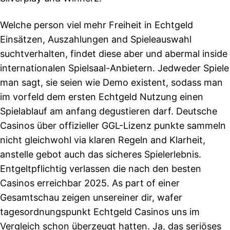
Welche person viel mehr Freiheit in Echtgeld
Einsätzen, Auszahlungen and Spieleauswahl
suchtverhalten, findet diese aber und abermal inside
internationalen Spielsaal-Anbietern. Jedweder Spiele
man sagt, sie seien wie Demo existent, sodass man
im vorfeld dem ersten Echtgeld Nutzung einen
Spielablauf am anfang degustieren darf. Deutsche
Casinos über offizieller GGL-Lizenz punkte sammeln
nicht gleichwohl via klaren Regeln and Klarheit,
anstelle gebot auch das sicheres Spielerlebnis.
Entgeltpflichtig verlassen die nach den besten
Casinos erreichbar 2025. As part of einer
Gesamtschau zeigen unsereiner dir, wafer
tagesordnungspunkt Echtgeld Casinos uns im
Vergleich schon überzeugt hatten. Ja, das seriöses