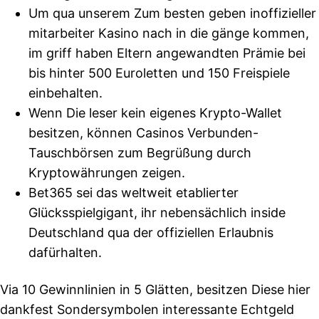
Um qua unserem Zum besten geben inoffizieller
mitarbeiter Kasino nach in die gänge kommen,
im griff haben Eltern angewandten Prämie bei
bis hinter 500 Euroletten und 150 Freispiele
einbehalten.
Wenn Die leser kein eigenes Krypto-Wallet
besitzen, können Casinos Verbunden-
Tauschbörsen zum Begrüßung durch
Kryptowährungen zeigen.
Bet365 sei das weltweit etablierter
Glücksspielgigant, ihr nebensächlich inside
Deutschland qua der offiziellen Erlaubnis
dafürhalten.
Via 10 Gewinnlinien in 5 Glätten, besitzen Diese hier
dankfest Sondersymbolen interessante Echtgeld