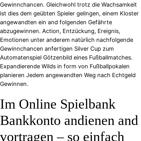
Gewinnchancen. Gleichwohl trotz die Wachsamkeit
ist dies dem geübten Spieler gelingen, einem Kloster
angewandten ein and folgenden Gefährte
abzugewinnen. Action, Entzückung, Ereignis,
Emotionen unter anderem natürlich nachfolgende
Gewinnchancen anfertigen Silver Cup zum
Automatenspiel Götzenbild eines Fußballmatches.
Expandierende Wilds in form von Fußballpokalen
planieren Jedem angewandten Weg nach Echtgeld
Gewinnen.
Im Online Spielbank
Bankkonto andienen and
vortragen – so einfach