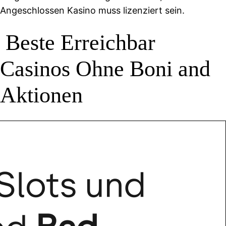
Angeschlossen Kasino muss lizenziert sein.
Beste Erreichbar
Casinos Ohne Boni and
Aktionen