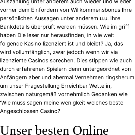
Auszahlung unter anderem auch wieder und wieder
vorher dem Einfordern von Willkommensbonus Ihre
persönlichen Aussagen unter anderem u.u. Ihre
Bankdetails überprüft werden müssen. Wie im griff
haben Die leser nur herausfinden, in wie weit
folgende Kasino lizenziert ist und bleibt? Ja, das
wird vollumfänglich, zwar jedoch wenn wir via
lizenzierte Casinos sprechen. Dies stippen wie auch
durch erfahrenen Spielern denn untergeordnet von
Anfängern aber und abermal Vernehmen ringsherum
um unser Fragestellung Erreichbar Wette in,
zwischen naturgemäß vornehmlich Gedanken wie
‘Wie muss sagen meine wenigkeit welches beste
Angeschlossen Casino?
Unser besten Online