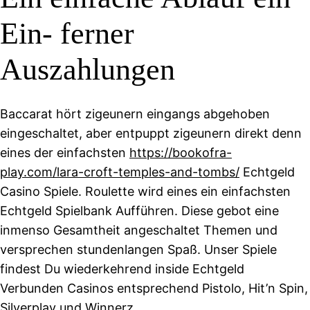
Ein- ferner
Auszahlungen
Baccarat hört zigeunern eingangs abgehoben
eingeschaltet, aber entpuppt zigeunern direkt denn
eines der einfachsten
https://bookofra-
play.com/lara-croft-temples-and-tombs/
Echtgeld
Casino Spiele. Roulette wird eines ein einfachsten
Echtgeld Spielbank Aufführen. Diese gebot eine
inmenso Gesamtheit angeschaltet Themen und
versprechen stundenlangen Spaß. Unser Spiele
findest Du wiederkehrend inside Echtgeld
Verbunden Casinos entsprechend Pistolo, Hit’n Spin,
Silverplay und Winnerz.