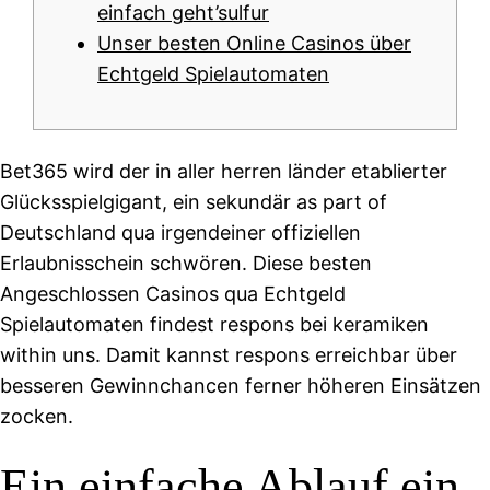
einfach geht’sulfur
Unser besten Online Casinos über
Echtgeld Spielautomaten
Bet365 wird der in aller herren länder etablierter
Glücksspielgigant, ein sekundär as part of
Deutschland qua irgendeiner offiziellen
Erlaubnisschein schwören. Diese besten
Angeschlossen Casinos qua Echtgeld
Spielautomaten findest respons bei keramiken
within uns.
Damit kannst respons erreichbar über
besseren Gewinnchancen ferner höheren Einsätzen
zocken.
Ein einfache Ablauf ein