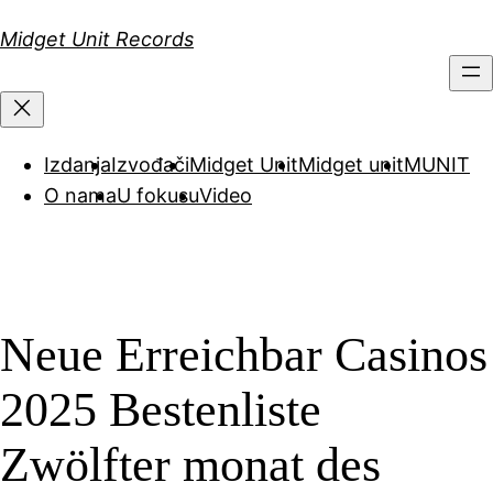
Скочи
Midget Unit Records
на
садржај
Izdanja
Izvođači
Midget Unit
Midget unit
MUNIT
O nama
U fokusu
Video
Neue Erreichbar Casinos
2025 Bestenliste
Zwölfter monat des