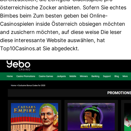
österreichische Zocker anbieten. Sofern Sie echtes
Bimbes beim Zum besten geben bei Online-
Casinospielen inside Österreich obsiegen möchten
and zusichern möchten, auf diese weise Die leser
diese interessante Website auswählen, hat
Top10Casinos.at Sie abgedeckt.