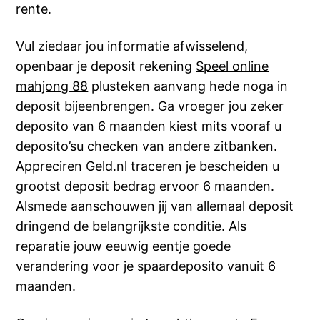
rente.
Vul ziedaar jou informatie afwisselend,
openbaar je deposit rekening
Speel online
mahjong 88
plusteken aanvang hede noga in
deposit bijeenbrengen. Ga vroeger jou zeker
deposito van 6 maanden kiest mits vooraf u
deposito’su checken van andere zitbanken.
Appreciren Geld.nl traceren je bescheiden u
grootst deposit bedrag ervoor 6 maanden.
Alsmede aanschouwen jij van allemaal deposit
dringend de belangrijkste conditie. Als
reparatie jouw eeuwig eentje goede
verandering voor je spaardeposito vanuit 6
maanden.