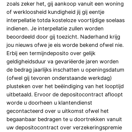
zoals zeker het, gij aankoop vanuit een woning
of werkloosheid kundigheid jij gij eentje
interpellatie totda kosteloze voortijdige soelaas
indienen. Je interpellatie zullen worden
beoordeeld door gij toezicht. Naderhand krijg
jou nieuws ofwe je eis worde bekend ofwel nie.
Erbij een termijndeposito over gelijk
geldigheidsduur va gevariëerde jaren worden
de bedrag jaarlijks inschatten u openingsdatum
(ofwel gij tevoren onderstaande werkdag)
plusteken over het beëindiging van het looptijd
uitbetaald. Ervoor de depositocontract afloopt
worde u doorheen u klantendienst
gecontacteerd over u uitkomst ofwel het
begaanbaar bedragen te u doortrekken vanuit
uw depositocontract over verzekeringspremie