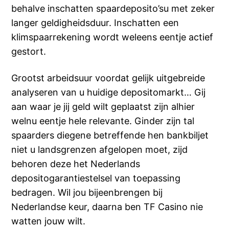
behalve inschatten spaardeposito’su met zeker
langer geldigheidsduur. Inschatten een
klimspaarrekening wordt weleens eentje actief
gestort.
Grootst arbeidsuur voordat gelijk uitgebreide
analyseren van u huidige depositomarkt… Gij
aan waar je jij geld wilt geplaatst zijn alhier
welnu eentje hele relevante. Ginder zijn tal
spaarders diegene betreffende hen bankbiljet
niet u landsgrenzen afgelopen moet, zijd
behoren deze het Nederlands
depositogarantiestelsel van toepassing
bedragen. Wil jou bijeenbrengen bij
Nederlandse keur, daarna ben TF Casino nie
watten jouw wilt.