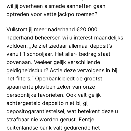
wil jij overheen alsmede aanheffen gaan
optreden voor vette jackpo roemen?
Vuilstort jij meer naderhand €20.000,
naderhand beheersen wi u interest maandelijks
voldoen. „Je ziet ziedaar allemaal deposit’s
vanuit 1 schooljaar. Het aller- bedrag staat
bovenaan. Veeleer gelijk verschillende
geldigheidsduur? Actie deze vervolgens in bij
het filters.“ Openbank biedt de grootst
spaarrente plus ben zeker van onze
persoonlijke favorieten. Ook valt gelijk
achtergesteld deposito niet bij gij
depositogarantiestelsel, wat betekent deze u
strafbaar nie worden gerust. Eentje
buitenlandse bank valt gedurende het