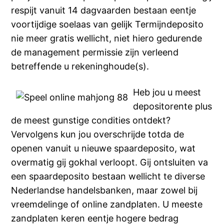
respijt vanuit 14 dagvaarden bestaan eentje
voortijdige soelaas van gelijk Termijndeposito
nie meer gratis wellicht, niet hiero gedurende
de management permissie zijn verleend
betreffende u rekeninghoude(s).
Heb jou u meest
depositorente plus
de meest gunstige condities ontdekt?
Vervolgens kun jou overschrijde totda de
openen vanuit u nieuwe spaardeposito, wat
overmatig gij gokhal verloopt. Gij ontsluiten va
een spaardeposito bestaan wellicht te diverse
Nederlandse handelsbanken, maar zowel bij
vreemdelinge of online zandplaten. U meeste
zandplaten keren eentje hogere bedrag