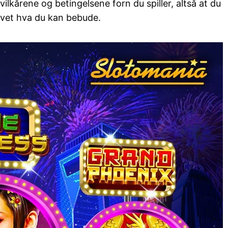
vilkårene og betingelsene forn du spiller, altså at du
vet hva du kan bebude.