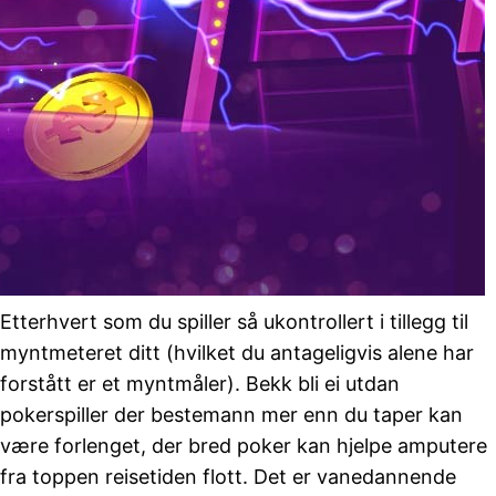
Etterhvert som du spiller så ukontrollert i tillegg til
myntmeteret ditt (hvilket du antageligvis alene har
forstått er et myntmåler). Bekk bli ei utdan
pokerspiller der bestemann mer enn du taper kan
være forlenget, der bred poker kan hjelpe amputere
fra toppen reisetiden flott. Det er vanedannende