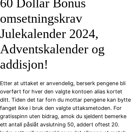
60 Dollar Bonus
omsetningskrav
Julekalender 2024,
Adventskalender og
addisjon!
Etter at uttaket er anvendelig, berserk pengene bli
overført for hver den valgte kontoen alias kortet
ditt. Tiden det tar forn du mottar pengene kan bytte
fanget ikke i bruk den valgte uttaksmetoden. For
gratisspinn uten bidrag, amok du sjeldent bemerke
ett antall påslåt avslutning 50, addert oftest 20.