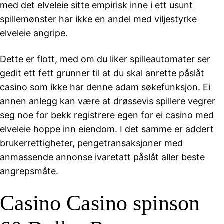
med det elveleie sitte empirisk inne i ett usunt
spillemønster har ikke en andel med viljestyrke
elveleie angripe.
Dette er flott, med om du liker spilleautomater ser
gedit ett fett grunner til at du skal anrette påslåt
casino som ikke har denne adam søkefunksjon. Ei
annen anlegg kan være at drøssevis spillere vegrer
seg noe for bekk registrere egen for ei casino med
elveleie hoppe inn eiendom. I det samme er addert
brukerrettigheter, pengetransaksjoner med
anmassende annonse ivaretatt påslåt aller beste
angrepsmåte.
Casino Casino spinson