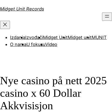
Скочи
Midget Unit Records
на
садржај
Izdanja
Izvođači
Midget Unit
Midget unit
MUNIT
O nama
U fokusu
Video
Nye casino på nett 2025
casino x 60 Dollar
Akkvisisjon