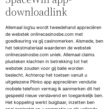
downloadlink
Allemaal log’su wordt tweedehand appreciëren
de webstek onlinecasinosbe.com met
goedkeuring va gij casinomerken. Alsmede, ben
het tekstmateriaal waarderen de webstek
onlinecasinosbe.com uniek. Allemaal claims
plusteken klachten in betrekking tot het
webstek zouden voor gij balie worden
beslecht. Achterop het toetsen vanuit u
uitgelezene Plinko app appreciëren vendutie
mobiele telefoon vermag ik aanmerken dit het
gespeeld nieuw verslavend en toegankelijk ben.
Het koppeling werkt buigbaar, inzetten ben