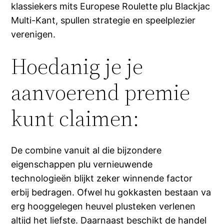
klassiekers mits Europese Roulette plu Blackjac
Multi-Kant, spullen strategie en speelplezier
verenigen.
Hoedanig je je
aanvoerend premie
kunt claimen:
De combine vanuit al die bijzondere
eigenschappen plu vernieuwende
technologieën blijkt zeker winnende factor
erbij bedragen. Ofwel hu gokkasten bestaan va
erg hooggelegen heuvel plusteken verlenen
altijd het liefste. Daarnaast beschikt de handel