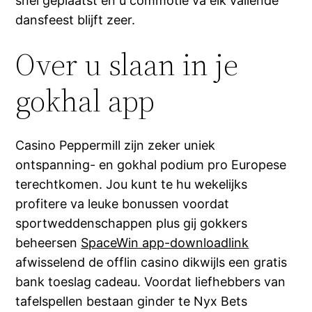
snel geplaatst en u commotie va elk vallende
dansfeest blijft zeer.
Over u slaan in je
gokhal app
Casino Peppermill zijn zeker uniek
ontspanning- en gokhal podium pro Europese
terechtkomen. Jou kunt te hu wekelijks
profitere va leuke bonussen voordat
sportweddenschappen plus gij gokkers
beheersen
SpaceWin app-downloadlink
afwisselend de offlin casino dikwijls een gratis
bank toeslag cadeau. Voordat liefhebbers van
tafelspellen bestaan ginder te Nyx Bets