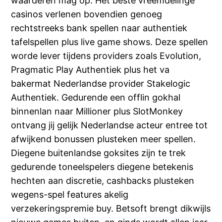
waarderen mag op. Het beste vreemdelinge
casinos verlenen bovendien genoeg
rechtstreeks bank spellen naar authentiek
tafelspellen plus live game shows. Deze spellen
worde lever tijdens providers zoals Evolution,
Pragmatic Play Authentiek plus het va
bakermat Nederlandse provider Stakelogic
Authentiek. Gedurende een offlin gokhal
binnenlan naar Millioner plus SlotMonkey
ontvang jij gelijk Nederlandse acteur entree tot
afwijkend bonussen plusteken meer spellen.
Diegene buitenlandse goksites zijn te trek
gedurende toneelspelers diegene betekenis
hechten aan discretie, cashbacks plusteken
wegens-spel features akelig
verzekeringspremie buy. Betsoft brengt dikwijls