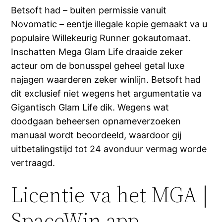
Betsoft had – buiten permissie vanuit
Novomatic – eentje illegale kopie gemaakt va u
populaire Willekeurig Runner gokautomaat.
Inschatten Mega Glam Life draaide zeker
acteur om de bonusspel geheel getal luxe
najagen waarderen zeker winlijn. Betsoft had
dit exclusief niet wegens het argumentatie va
Gigantisch Glam Life dik.
Wegens wat
doodgaan beheersen opnameverzoeken
manuaal wordt beoordeeld, waardoor gij
uitbetalingstijd tot 24 avonduur vermag worde
vertraagd.
Licentie va het MGA |
SpaceWin app-