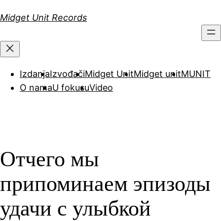
Скочи
Midget Unit Records
на
садржај
Izdanja
Izvođači
Midget Unit
Midget unit
MUNIT
O nama
U fokusu
Video
Отчего мы
припоминаем эпизоды
удачи с улыбкой