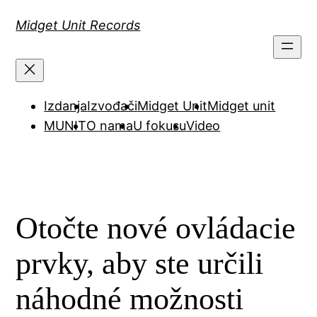
Скочи
Midget Unit Records
на
садржај
Izdanja
Izvođači
Midget Unit
Midget unit
MUNIT
O nama
U fokusu
Video
Otočte nové ovládacie
prvky, aby ste určili
náhodné možnosti