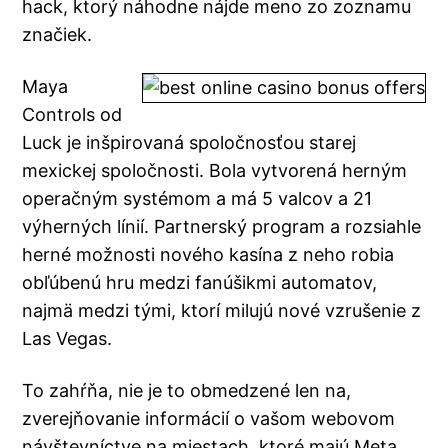
hack, ktorý náhodne nájde meno zo zoznamu
značiek.
Maya
Controls od
Luck je inšpirovaná spoločnosťou starej
mexickej spoločnosti. Bola vytvorená herným
operačným systémom a má 5 valcov a 21
výherných línií. Partnerský program a rozsiahle
herné možnosti nového kasína z neho robia
obľúbenú hru medzi fanúšikmi automatov,
najmä medzi tými, ktorí milujú nové vzrušenie z
Las Vegas.
To zahŕňa, nie je to obmedzené len na,
zverejňovanie informácií o vašom webovom
návštevníctve na miestach, ktoré majú Meta