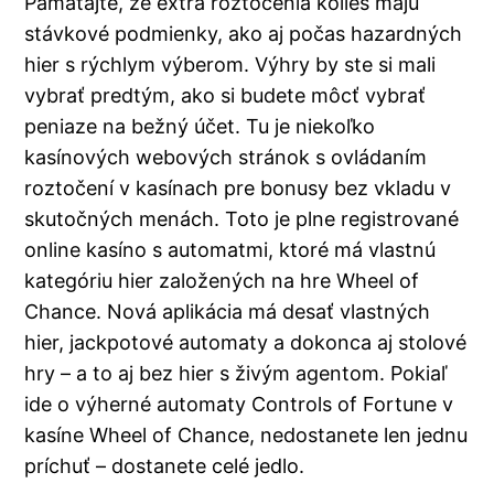
Pamätajte, že extra roztočenia kolies majú
stávkové podmienky, ako aj počas hazardných
hier s rýchlym výberom. Výhry by ste si mali
vybrať predtým, ako si budete môcť vybrať
peniaze na bežný účet. Tu je niekoľko
kasínových webových stránok s ovládaním
roztočení v kasínach pre bonusy bez vkladu v
skutočných menách. Toto je plne registrované
online kasíno s automatmi, ktoré má vlastnú
kategóriu hier založených na hre Wheel of
Chance. Nová aplikácia má desať vlastných
hier, jackpotové automaty a dokonca aj stolové
hry – a to aj bez hier s živým agentom. Pokiaľ
ide o výherné automaty Controls of Fortune v
kasíne Wheel of Chance, nedostanete len jednu
príchuť – dostanete celé jedlo.