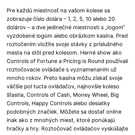
Pre každú miestnosť na vašom kolese sa
zobrazuje číslo dolára – 1, 2, 5, 10 alebo 20
dolárov – a dve jedinečné miestnosti s „logom“
vyzdobené logom alebo obrázkom kasína. Pred
roztočením vložíte svoje stávky z príslušného
mesta na stôl pred kolesom. Herné show ako
Controls of Fortune a Pricing is Round používali
roztočovacie ovládače s vyznamenaním už
mnoho rokov. Preto kasína môžu získať svoje
väčšie pol tucta ovládačov, najnovšie koleso
šťastia, Controls of Cash, Money Wheel, Big
Controls, Happy Controls alebo desiatky
podobných značiek. Môžete sa dostať online
inak ako z mnohých miest, ktoré ponúkajú
hračky a hry. Roztočovač ovládačov vyskúšajte