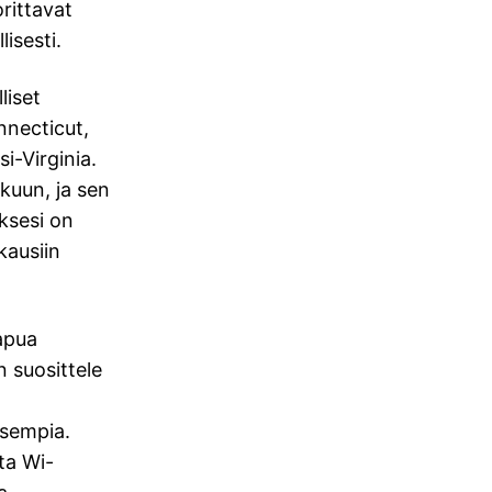
rittavat
isesti.
liset
nnecticut,
i-Virginia.
kuun, ja sen
ksesi on
kausiin
 apua
n suosittele
t
isempia.
ta Wi-