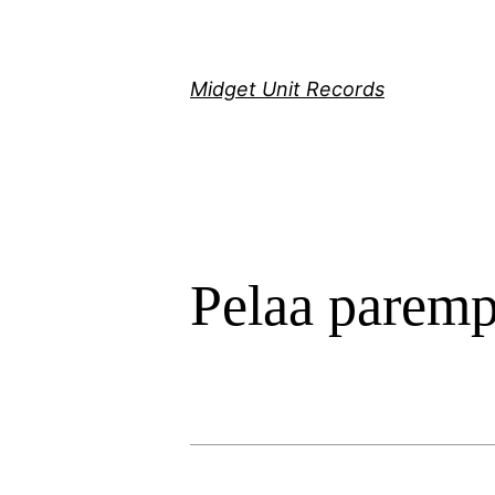
Скочи
на
садржај
Midget Unit Records
Pelaa parempi