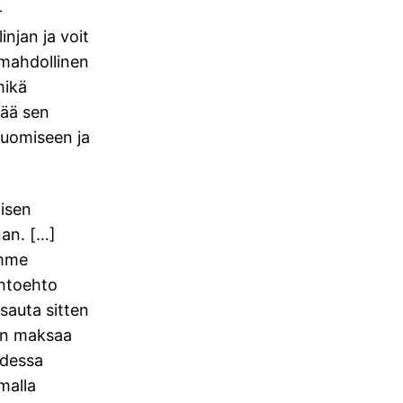
–
injan ja voit
 mahdollinen
mikä
tää sen
luomiseen ja
misen
nan. […]
omme
ihtoehto
psauta sitten
van maksaa
udessa
malla