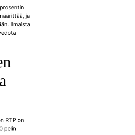
 prosentin
äärittää, ja
lään.
Ilmaista
 vedota
en
ja
nen RTP on
0 pelin