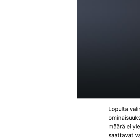
Lopulta vali
ominaisuuksi
määrä ei y
saattavat va