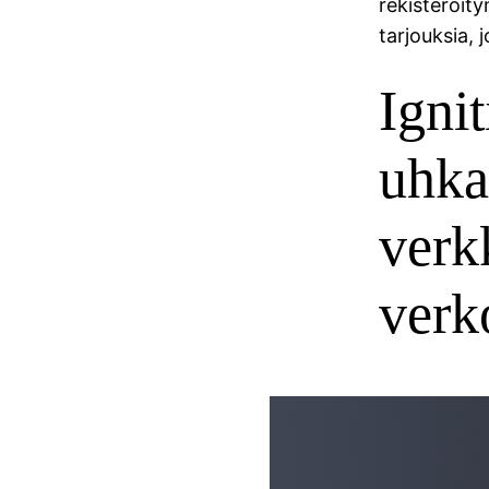
rekisteröity
tarjouksia, 
Igni
uhka
verkk
verk