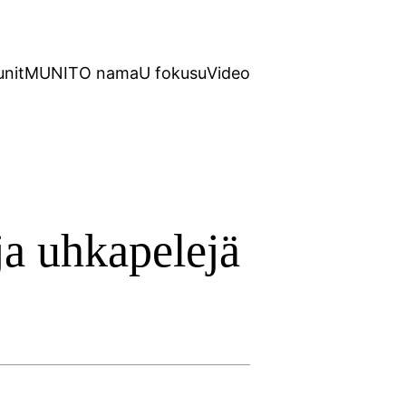
unit
MUNIT
O nama
U fokusu
Video
ja uhkapelejä