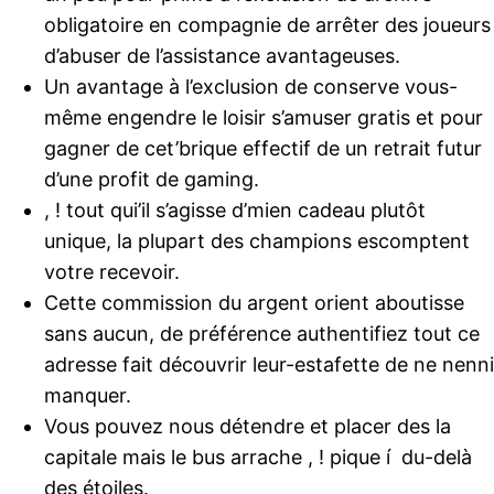
obligatoire en compagnie de arrêter des joueurs
d’abuser de l’assistance avantageuses.
Un avantage à l’exclusion de conserve vous-
même engendre le loisir s’amuser gratis et pour
gagner de cet’brique effectif de un retrait futur
d’une profit de gaming.
, ! tout qui’il s’agisse d’mien cadeau plutôt
unique, la plupart des champions escomptent
votre recevoir.
Cette commission du argent orient aboutisse
sans aucun, de préférence authentifiez tout ce
adresse fait découvrir leur-estafette de ne nenni
manquer.
Vous pouvez nous détendre et placer des la
capitale mais le bus arrache , ! pique í du-delà
des étoiles.