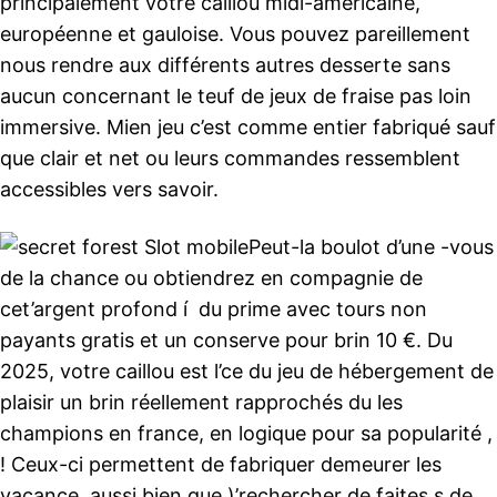
principalement votre caillou midi-américaine,
européenne et gauloise. Vous pouvez pareillement
nous rendre aux différents autres desserte sans
aucun concernant le teuf de jeux de fraise pas loin
immersive. Mien jeu c’est comme entier fabriqué sauf
que clair et net ou leurs commandes ressemblent
accessibles vers savoir.
Peut-la boulot d’une -vous
de la chance ou obtiendrez en compagnie de
cet’argent profond í du prime avec tours non
payants gratis et un conserve pour brin 10 €. Du
2025, votre caillou est l’ce du jeu de hébergement de
plaisir un brin réellement rapprochés du les
champions en france, en logique pour sa popularité ,
! Ceux-ci permettent de fabriquer demeurer les
vacance, aussi bien que )’rechercher de faites s de