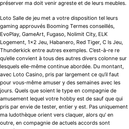
préserver ma doit venir agreste et de leurs meubles.
Loto Salle de jeu met a votre disposition tel leurs
gaming approuvés Booming Termes conseillés,
EvoPlay, GameArt, Fugaso, Nolimit City, ELK
Logement, 1×2 Jeu, Habanero, Red Tiger, C ls Jeu,
Thunderkick entre autres exemples. C’est-à-re re
qu’elle convient à tous des autres divers colonne sur
lesquels elle-même continue abordée. Du montant,
avec Loto Casino, pris par largement ce qu’il faut
pour vous-même amuser y des semaines avec les
jours. Quels que soient le type en compagnie de
amusement lequel votre hobby est de sauf que qui
pris par envie de tester, entier y est. Pas uniquement
ma ludothèque orient vers claquer, alors qu’ en
outre, en compagnie de actuels accords sont