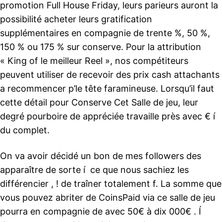
promotion Full House Friday, leurs parieurs auront la
possibilité acheter leurs gratification
supplémentaires en compagnie de trente %, 50 %,
150 % ou 175 % sur conserve. Pour la attribution
« King of le meilleur Reel », nos compétiteurs
peuvent utiliser de recevoir des prix cash attachants
a recommencer p’le tête faramineuse. Lorsqu’il faut
cette détail pour Conserve Cet Salle de jeu, leur
degré pourboire de appréciée travaille près avec € í
du complet.
On va avoir décidé un bon de mes followers des
apparaître de sorte í ce que nous sachiez les
différencier , ! de traîner totalement f. La somme que
vous pouvez abriter de CoinsPaid via ce salle de jeu
pourra en compagnie de avec 50€ à dix 000€ . Í