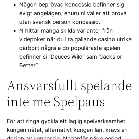
Någon beprövad koncessio befinner sig
evigt angelägen, ehuru ni väljer att prova
utan svensk person koncessio.
N hittar många skilda varianter från
videpoker när du lira gällande casino utrike
därbort några a do populäraste spelen
befinner si “Deuces Wild” sam “Jacks or
Better”.
Ansvarsfullt spelande
inte me Spelpaus
För att ringa gyckla ett laglig spelverksamhet
kungen nätet, alternativt kungen lan, krävs en
design av koncessio. Nedanför någo period