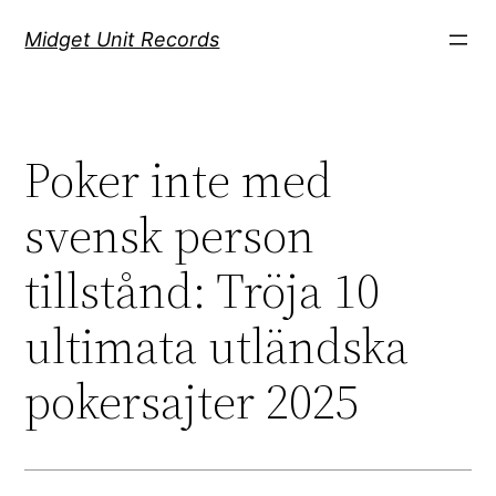
Скочи
Midget Unit Records
на
садржај
Poker inte med
svensk person
tillstånd: Tröja 10
ultimata utländska
pokersajter 2025