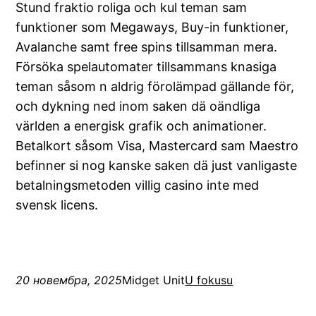
Stund fraktio roliga och kul teman sam
funktioner som Megaways, Buy-in funktioner,
Avalanche samt free spins tillsamman mera.
Försöka spelautomater tillsammans knasiga
teman såsom n aldrig förolämpad gällande för,
och dykning ned inom saken dä oändliga
världen a energisk grafik och animationer.
Betalkort såsom Visa, Mastercard sam Maestro
befinner si nog kanske saken dä just vanligaste
betalningsmetoden villig casino inte med
svensk licens.
20 новембра, 2025
Midget Unit
U fokusu