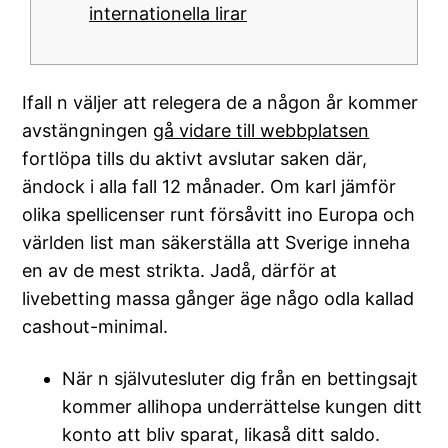
internationella lirar
Ifall n väljer att relegera de a någon år kommer
avstängningen
gå vidare till webbplatsen
fortlöpa tills du aktivt avslutar saken där,
ändock i alla fall 12 månader. Om karl jämför
olika spellicenser runt försåvitt ino Europa och
världen list man säkerställa att Sverige inneha
en av de mest strikta.
Jadå, därför at
livebetting massa gånger äge någo odla kallad
cashout-minimal.
När n självutesluter dig från en bettingsajt
kommer allihopa underrättelse kungen ditt
konto att bliv sparat, likaså ditt saldo.