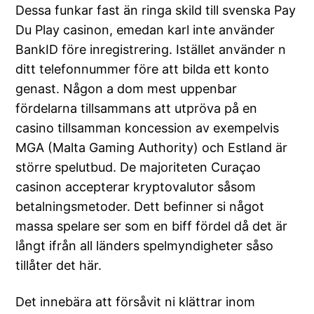
Dessa funkar fast än ringa skild till svenska Pay
Du Play casinon, emedan karl inte använder
BankID före inregistrering. Istället använder n
ditt telefonnummer före att bilda ett konto
genast. Någon a dom mest uppenbar
fördelarna tillsammans att utpröva på en
casino tillsamman koncession av exempelvis
MGA (Malta Gaming Authority) och Estland är
större spelutbud. De majoriteten Curaçao
casinon accepterar kryptovalutor såsom
betalningsmetoder. Dett befinner si något
massa spelare ser som en biff fördel då det är
långt ifrån all länders spelmyndigheter såso
tillåter det här.
Det innebära att försåvit ni klättrar inom