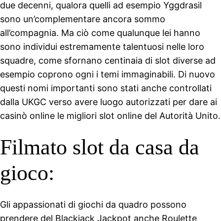
due decenni, qualora quelli ad esempio Yggdrasil
sono un’complementare ancora sommo
all’compagnia. Ma ciò come qualunque lei hanno
sono individui estremamente talentuosi nelle loro
squadre, come sfornano centinaia di slot diverse ad
esempio coprono ogni i temi immaginabili. Di nuovo
questi nomi importanti sono stati anche controllati
dalla UKGC verso avere luogo autorizzati per dare ai
casinò online le migliori slot online del Autorità Unito.
Filmato slot da casa da
gioco:
Gli appassionati di giochi da quadro possono
prendere del Blackjack Jackpot anche Roulette