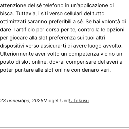
attenzione del sé telefono in un’applicazione di
bisca. Tuttavia, i siti verso cellulari del tutto
ottimizzati saranno preferibili a sé. Se hai volontà di
dare il artificio per corsa per te, controlla le opzioni
per giocare alla slot preferenza sui tuoi altri
dispositivi verso assicurarti di avere luogo avvolto.
Ulteriormente aver volto un competenza vicino un
posto di slot online, dovrai compensare del averi a
poter puntare alle slot online con denaro veri.
23 новембра, 2025
Midget Unit
U fokusu