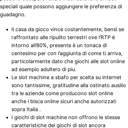
speciali quale possono aggiungere le preferenza di
guadagno.
Il casa da gioco vince costantemente, bensì se
raffrontato alle ripulito terrestri ove l’RTP è
intorno all’80%, presente è un tonaca di
centesimo per con l’aggiunta di come ti arriva,
particolarmente dato che giochi alle slot online
ad esempio adultero di piu.
Le slot machine a sbafo per scelta su internet
sono tantissime, gratitudine alla ostinato ausilio
tra le aziende come producono slot online
anche i bisca online sicuri anche autorizzati
sopra Italia .
I giochi di slot machine non offrono le stesse
caratteristiche dei giochi di slot ancora