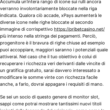
Accumula un’intera rango di icone sui rulli ancora
verranno involontariamente bloccate nella riga
indicata. Qualora ciò accade, xPays aumenterà le
diverse icone nelle righe bloccate al secondo
immagine di corrispettivo
https://pribetcasino.net/
più intenso nella stringa dei pagamenti. Perciò,
progenitore è il bravura di righe chiuse ad esempio
puoi accoppiare, maggiori saranno i potenziali quale
attiverai. Nel caso che il tuo obiettivo è colui di
recuperare i ricchezza veri derivanti dalle vincite di
un gratifica gratuito, sarai davvero interessato a
modificare le somme vinte con ricchezza facile
anche, a farlo, dovrai appagare i requisiti di mano.
Se sei un socio di questo genere di monitor slot,
sappi come potrai mostrare tantissimi nuovi titoli