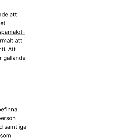
nde att
det
/spamalot-
rmalt att
ti. Att
r gällande
befinna
person
d samtliga
r som