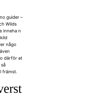
ino guider –
ch Wilds
ne inneha n
kild
der någo
 även
o därför at
 så
l främst.
verst