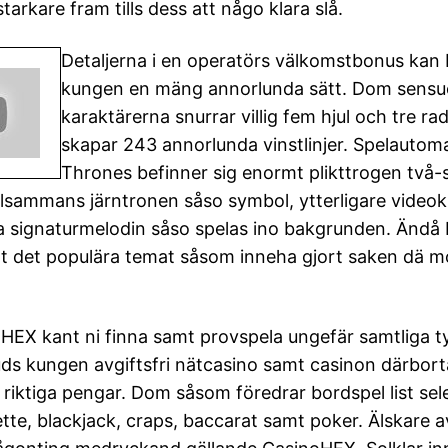
tarkare fram tills dess att någo klara slå.
Detaljerna i en operatörs välkomstbonus kan 
kungen en mäng annorlunda sätt. Dom sensue
karaktärerna snurrar villig fem hjul och tre ra
skapar 243 annorlunda vinstlinjer. Spelautom
Thrones befinner sig enormt plikttrogen två-s
llsammans järntronen såso symbol, ytterligare videok
a signaturmelodin såso spelas ino bakgrunden. Ändå 
rt det populära temat såsom inneha gjort saken dä 
noHEX kant ni finna samt provspela ungefär samtliga t
ds kungen avgiftsfri nätcasino samt casinon därborta
 riktiga pengar. Dom såsom föredrar bordspel list sel
ette, blackjack, craps, baccarat samt poker. Älskare 