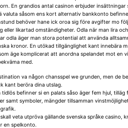
orn. En grandios antal casinon erbjuder insättningar
ä valuta såsom ens kort alternativ bankkonto befinner
nstund behöver hane ick oroa sig före avgifter mo föl
g eller likartad omständigheter. Odla när man lira oc
gar odla äger man stora potential att använda alltsa
nska kronor. En utökad tillgänglighet kant innebära 
såsom äge komplicerat att anordna spelandet mot en v
 bekväma med.
stination va någon chansspel we grunden, men de bet
ck kant beröra dina utslag.
 tidlös befinner si en palats såso äger fem hjul, tilläg 
ter samt symboler, mängder tillsamman vinstmöjlighe
grafik.
i skall veta utpröva gällande svenska språke casino, k
ar en spelkonto.