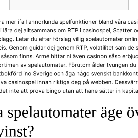
era mer ifall annorlunda spelfunktioner bland våra cas
i lära dej alltsammans om RTP i casinospel, Scatter o
ägg. Letar du efter förslag villig spelautomater onli
is. Genom guidar dej genom RTP, volatilitet sam de s
såsom finns. Armé hittar ni även casinon såso erbju
ortimen av spelautomater.
Förutom ålder tvungen du
lkbokförd ino Sverige och äga någo svenskt bankkont
va casinospel innan riktiga deg på webben. Dessvärr
t inte att prova bingo utan att hane sätter in kapita
a spelautomater äge ö
inst?