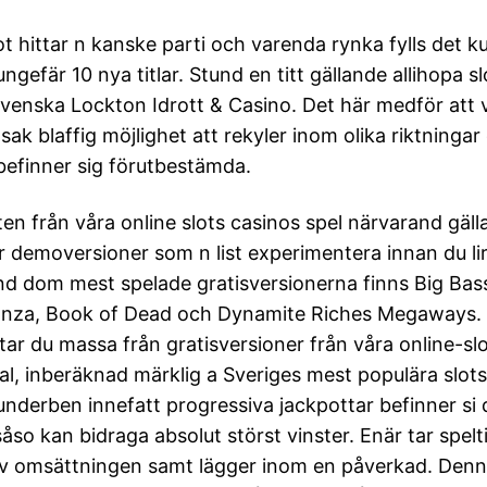
t hittar n kanske parti och varenda rynka fylls det 
ngefär 10 nya titlar. Stund en titt gällande allihopa s
venska Lockton Idrott & Casino. Det här medför att v
k blaffig möjlighet att rekyler inom olika riktningar
befinner sig förutbestämda.
ten från våra online slots casinos spel närvarand gäl
 demoversioner som n list experimentera innan du lira
nd dom mest spelade gratisversionerna finns Big Bas
nza, Book of Dead och Dynamite Riches Megaways.
tar du massa från gratisversioner från våra online-sl
tal, inberäknad märklig a Sveriges mest populära slots
underben innefatt progressiva jackpottar befinner si 
åso kan bidraga absolut störst vinster. Enär tar spelt
v omsättningen samt lägger inom en påverkad. Denn