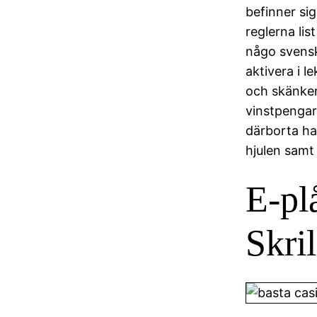
befinner sig 
reglerna li
någo svensk
aktivera i 
och skänker
vinstpengar
därborta han
hjulen samt
E-pl
Skril