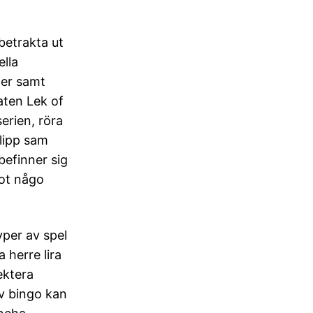
betrakta ut
lla
der samt
aten Lek of
erien, röra
lipp sam
befinner sig
mot någo
yper av spel
 herre lira
ektera
av bingo kan