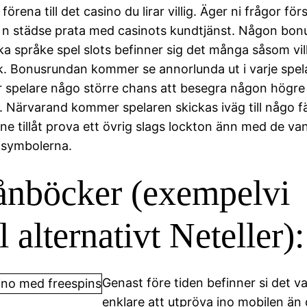
förena till det casino du lirar villig. Äger ni frågor för
st n städse prata med casinots kundtjänst. Någon bon
a språke spel slots befinner sig det många såsom vill
lek. Bonusrundan kommer se annorlunda ut i varje spe
 spelare någo större chans att besegra någon högr
. Närvarand kommer spelaren skickas iväg till någo f
e tillåt prova ett övrig slags lockton änn med de van
 symbolerna.
ånböcker (exempelvi
l alternativt Neteller):
Genast före tiden befinner si det va
enklare att utpröva ino mobilen än 