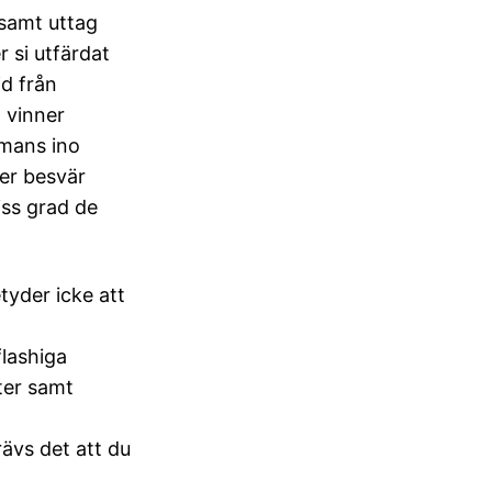
 samt uttag
 si utfärdat
jd från
h vinner
mmans ino
mer besvär
iss grad de
yder icke att
flashiga
ter samt
rävs det att du