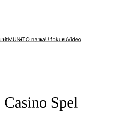
unit
MUNIT
O nama
U fokusu
Video
e Casino Spel