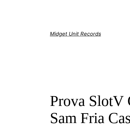
Скочи
на
садржај
Midget Unit Records
Prova SlotV 
Sam Fria Ca