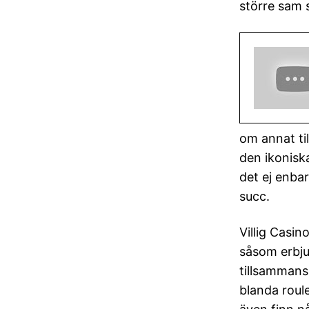
större sam s
om annat ti
den ikonisk
det ej enba
succ.
Villig Casi
såsom erbju
tillsammans
blanda roul