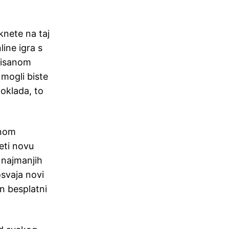
knete na taj
line igra s
pisanom
mogli biste
 oklada, to
inom
zeti novu
d najmanjih
osvaja novi
an besplatni