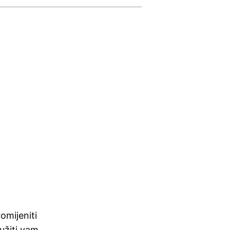
omijeniti
ružiti vam