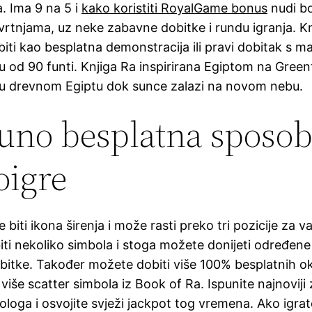
. Ima 9 na 5 i
kako koristiti RoyalGame bonus
nudi b
vrtnjama, uz neke zabavne dobitke i rundu igranja. K
iti kao besplatna demonstracija ili pravi dobitak s 
od 90 funti. Knjiga Ra inspirirana Egiptom na Gree
 u drevnom Egiptu dok sunce zalazi na novom nebu.
uno besplatna sposob
oigre
biti ikona širenja i može rasti preko tri pozicije za va
ti nekoliko simbola i stoga možete donijeti određene
obitke. Također možete dobiti više 100% besplatnih ok
iše scatter simbola iz Book of Ra. Ispunite najnoviji
loga i osvojite svježi jackpot tog vremena. Ako igrat