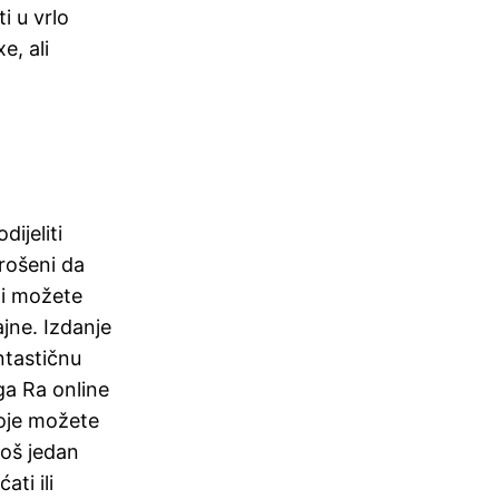
i u vrlo
e, ali
ijeliti
rošeni da
i i možete
tajne. Izdanje
ntastičnu
a Ra online
 koje možete
 Još jedan
ti ili