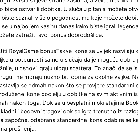
ogu izvršiti s lijeve strane zaslona, ​​a želite nekoliko
 biste ostvarili dobitke. U slučaju pitanja možete otvo
o biste saznali više o pogodnostima koje možete dobit
e se u najboljem kasinu danas kako biste igrali legend
možete zatražiti svoj bonus dobrodošlice.
Takve ikone se uvijek razvijaju 
valjke u potpunosti samo u slučaju da je moguća dobra
ažnije, u osnovi igraju ulogu scattera. To znači da se is
krugu i ne moraju nužno biti doma za okolne valjke. Na
nastavlja se odmah nakon što se provjere standardni d
produžene ikone dodjeljuju dobitke na svim aktivnim i
mah nakon toga. Dok se u besplatnim okretajima Boo
 okladni i bodovni tragovi dok se igra trenutno iz razlog
ra započne, odabrana standardna ikona odabire se k
na proširenja.