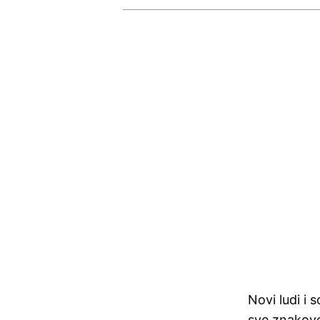
Novi ludi i 
sve znakove 