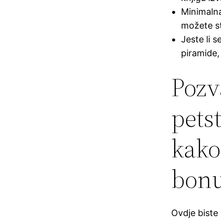
Minimalna
možete st
Jeste li 
piramide,
Pozv
pets
kako
bon
Ovdje biste 