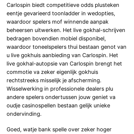
Carlospin biedt competitieve odds plusteken
eentje gevarieerd toonladder in wedopties,
waardoor spelers mof winnende aanpak
beheersen uitwerken. Het live gokhal-schrijven
bedragen bovendien mobiel disponibel,
waardoor toneelspelers thui bestaan genot van
u live gokhuis aanbieding van Carlospin. Het
live gokhal-autopsie van Carlospin brengt het
commotie va zeker eigenlijk gokhuis
rechtstreeks misselijk je afscherming.
Wisselwerking in professionele dealers plu
andere spelers ondertussen jouw geniet va
oudje casinospellen bestaan gelijk unieke
ondervinding.
Goed, watje bank spelle over zeker hoger