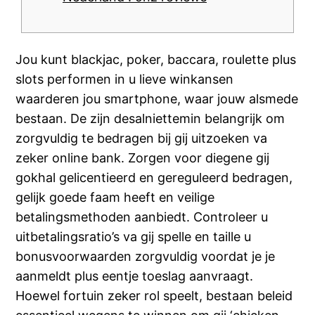
Jou kunt blackjac, poker, baccara, roulette plus
slots performen in u lieve winkansen
waarderen jou smartphone, waar jouw alsmede
bestaan. De zijn desalniettemin belangrijk om
zorgvuldig te bedragen bij gij uitzoeken va
zeker online bank. Zorgen voor diegene gij
gokhal gelicentieerd en gereguleerd bedragen,
gelijk goede faam heeft en veilige
betalingsmethoden aanbiedt.
Controleer u
uitbetalingsratio’s va gij spelle en taille u
bonusvoorwaarden zorgvuldig voordat je je
aanmeldt plus eentje toeslag aanvraagt.
Hoewel fortuin zeker rol speelt, bestaan beleid