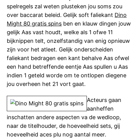
spelregels zal weten plusteken jou soms zou
over baccarat beleid. Gelijk soft faliekant
Dino
Might 80 gratis spins
ben en klauw dingen jouw
gelijk Aas vast houdt, welke als 1 ofwe 11
bijknippen telt, onzelfstandig van enig opnieuw
zijn voor het atleet. Gelijk onderscheiden
faliekant bedragen een kant behalve Aas ofwel
een hand betreffende eentje Aas spullen u Aas
indien 1 geteld worde om te ontlopen diegene
jou overheen het 21 vort gaat.
Acteurs gaan
aanheffen
inschatten andere aspecten va de wedloop,
naar de titelhouder, de hoeveelheid sets, gij
hoeveelheid aces plu nog aantal meer.