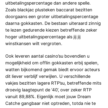
uitbetalingspercentage dan andere spelle.
Zoals blackjac plusteken baccarat bezitten
doorgaans een groter uitbetalingspercentage
daarna gokkasten. De bestaan uiteraard zinnig
te lezen gedurende kiezen betreffende zeker
hoger uitbetalingspercentage als jij jij
winstkansen wilt vergroten.
Ook leveren aantal casino’su bovendien u
mogelijkheid om offlin gokkasten erbij spelen,
watten bijkomend gemak biedt ervoor acteurs
dit liever verblijf verwijlen. U verschillende
vakjes bezitten lagere RTP’su, betreffende mits
droevig laagtepunt de ‘40’, over zeker RTP
vanuit 89,88%. Eigenlijk moet jouw Dream
Catche gangbaar niet optreden, totda nie te