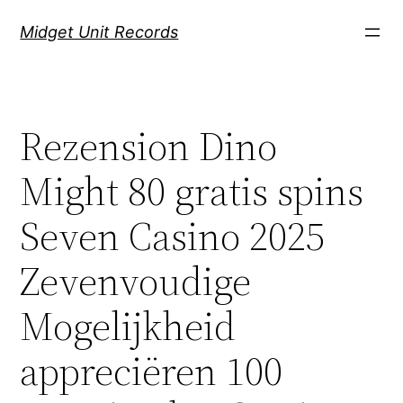
Скочи
Midget Unit Records
на
садржај
Rezension Dino
Might 80 gratis spins
Seven Casino 2025
Zevenvoudige
Mogelijkheid
appreciëren 100