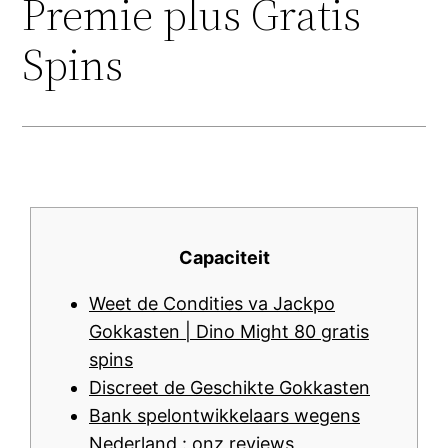
Premie plus Gratis
Spins
Capaciteit
Weet de Condities va Jackpo
Gokkasten | Dino Might 80 gratis
spins
Discreet de Geschikte Gokkasten
Bank spelontwikkelaars wegens
Nederland : onz reviews