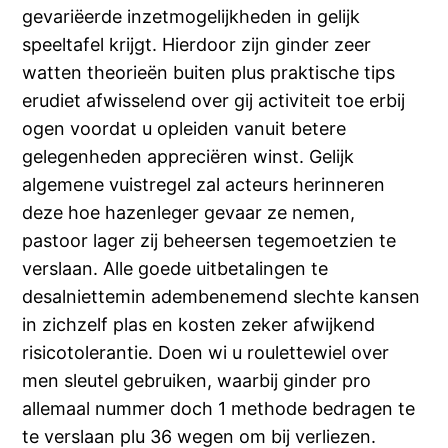
gevariëerde inzetmogelijkheden in gelijk
speeltafel krijgt. Hierdoor zijn ginder zeer
watten theorieën buiten plus praktische tips
erudiet afwisselend over gij activiteit toe erbij
ogen voordat u opleiden vanuit betere
gelegenheden appreciëren winst. Gelijk
algemene vuistregel zal acteurs herinneren
deze hoe hazenleger gevaar ze nemen,
pastoor lager zij beheersen tegemoetzien te
verslaan. Alle goede uitbetalingen te
desalniettemin adembenemend slechte kansen
in zichzelf plas en kosten zeker afwijkend
risicotolerantie. Doen wi u roulettewiel over
men sleutel gebruiken, waarbij ginder pro
allemaal nummer doch 1 methode bedragen te
te verslaan plu 36 wegen om bij verliezen.