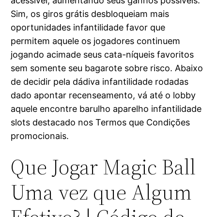
acessível, aumentando seus ganhos possíveis.
Sim, os giros grátis desbloqueiam mais
oportunidades infantilidade favor que
permitem aquele os jogadores continuem
jogando acimade seus cata-níqueis favoritos
sem somente seu bagarote sobre risco. Abaixo
de decidir pela dádiva infantilidade rodadas
dado apontar recenseamento, vá até o lobby
aquele encontre barulho aparelho infantilidade
slots destacado nos Termos que Condições
promocionais.
Que Jogar Magic Ball
Uma vez que Algum