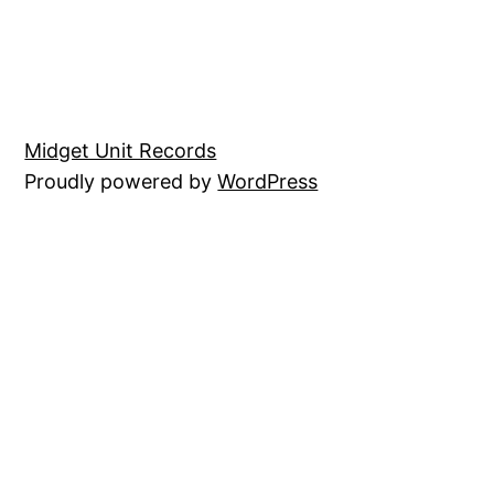
Midget Unit Records
Proudly powered by
WordPress