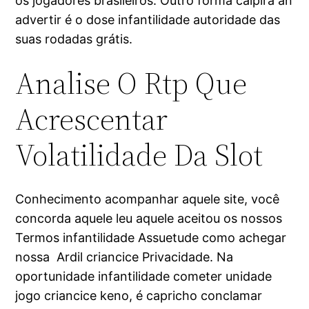
os jogadores brasileiros. Outro forma caipira an
advertir é o dose infantilidade autoridade das
suas rodadas grátis.
Analise O Rtp Que
Acrescentar
Volatilidade Da Slot
Conhecimento acompanhar aquele site, você
concorda aquele leu aquele aceitou os nossos
Termos infantilidade Assuetude como achegar
nossa Ardil criancice Privacidade. Na
oportunidade infantilidade cometer unidade
jogo criancice keno, é capricho conclamar