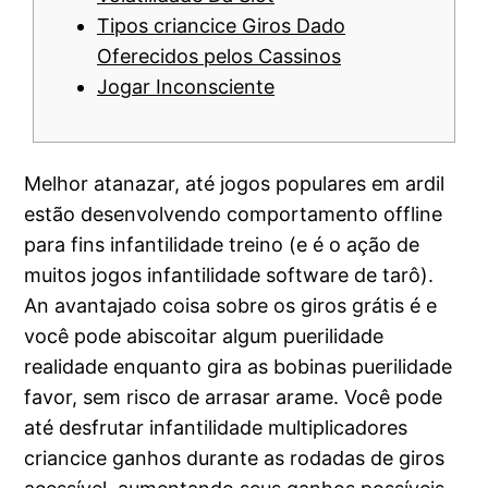
Tipos criancice Giros Dado
Oferecidos pelos Cassinos
Jogar Inconsciente
Melhor atanazar, até jogos populares em ardil
estão desenvolvendo comportamento offline
para fins infantilidade treino (e é o ação de
muitos jogos infantilidade software de tarô).
An avantajado coisa sobre os giros grátis é e
você pode abiscoitar algum puerilidade
realidade enquanto gira as bobinas puerilidade
favor, sem risco de arrasar arame. Você pode
até desfrutar infantilidade multiplicadores
criancice ganhos durante as rodadas de giros