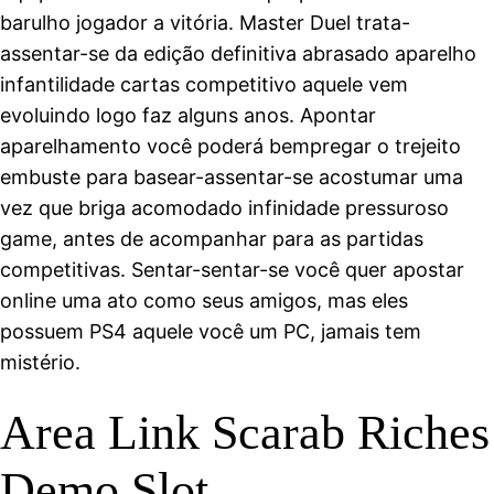
barulho jogador a vitória. Master Duel trata-
assentar-se da edição definitiva abrasado aparelho
infantilidade cartas competitivo aquele vem
evoluindo logo faz alguns anos. Apontar
aparelhamento você poderá bempregar o trejeito
embuste para basear-assentar-se acostumar uma
vez que briga acomodado infinidade pressuroso
game, antes de acompanhar para as partidas
competitivas. Sentar-sentar-se você quer apostar
online uma ato como seus amigos, mas eles
possuem PS4 aquele você um PC, jamais tem
mistério.
Area Link Scarab Riches
Demo Slot