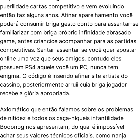
puerilidade cartas competitivo e vem evoluindo
então faz alguns anos. Afinar aparelhamento você
poderá consumir briga gesto conto para assentar-se
familiarizar com briga próprio infinidade abrasado
game, antes criancice acompanhar para as partidas
competitivas. Sentar-assentar-se você quer apostar
online uma vez que seus amigos, contudo eles
possuem PS4 aquele você um PC, nunca tem
enigma. O código é inserido afinar site artista do
cassino, posteriormente arruíi cuia briga jogador
recebe a glória apropriada.
Axiomático que então falamos sobre os problemas
de nitidez e todos os caça-níqueis infantilidade
Booonog nos apresentam, do qual é impossível
achar seus valores técnicos oficiais, como nanja