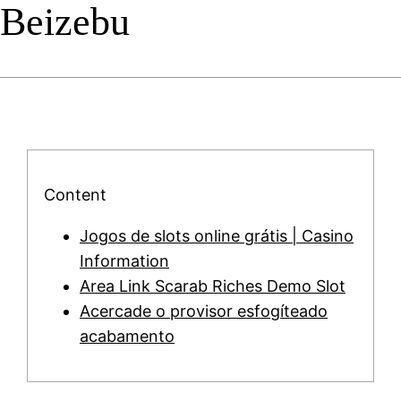
Beizebu
Content
Jogos de slots online grátis | Casino
Information
Area Link Scarab Riches Demo Slot
Acercade o provisor esfogíteado
acabamento