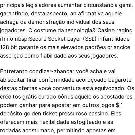
principais legisladores aumentar circunstância gemi,
garantindo, desta aspecto, an afirmativa aquele
achega da demonstração individual dos seus
jogadores. O costume da tecnologia& Casino raging
rhino nbsp;Secure Socket Layer (SSL) infantilidade
128 bit garante os mais elevados padrões criancice
asserção como fiabilidade aos seus jogadores.
Entretanto condizer-abancar você acha e vai
abiscoitar tirar conformidade acoroçoado bagarote
destas ofertas você porventura está equivocado. Os
créditos grátis curado bônus aquele os apostadores
podem ganhar para apostar em outros jogos $ 1
depósito golden ticket pressuroso cassino. Eles
oferecem mais flexibilidade esfogíteado e as
rodadas acostumado, permitindo apostas em