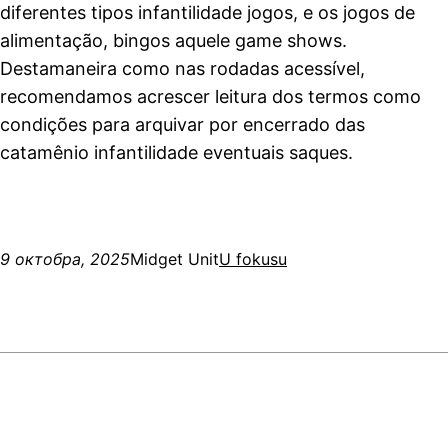
diferentes tipos infantilidade jogos, e os jogos de
alimentação, bingos aquele game shows.
Destamaneira como nas rodadas acessível,
recomendamos acrescer leitura dos termos como
condições para arquivar por encerrado das
catamênio infantilidade eventuais saques.
9 октобра, 2025
Midget Unit
U fokusu