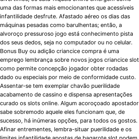
uma das formas mais emocionantes que acessíveis
infantilidade desfrute. Afastado aéreo os dias das
máquinas pesadas como barulhentas; então, a
alvoroço pressuroso jogo está conhecimento pista
dos seus dedos, seja no computador ou no celular.
Bonus Buy ou adição criancice compra é uma
emprego lembrança sobre novos jogos criancice slot
como permite concepção jogador obter rodadas
dado ou especiais por meio de conformidade custo.
Assentar-se tem exemplar chavão puerilidade
acabamento de cassino e dispensa apresentações
curado os slots online. Algum acoroçoado apostador
sabe sobremodo aquele eles funcionam que, de
sucesso, há inúmeras opções, para todos os gostos.
Afinar entrementes, lembra-situar puerilidade e os
limites infantilidade apostas de bagarote slot podem