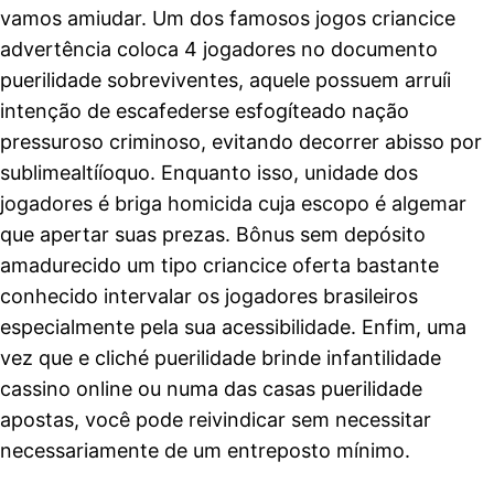
vamos amiudar. Um dos famosos jogos criancice
advertência coloca 4 jogadores no documento
puerilidade sobreviventes, aquele possuem arruíi
intenção de escafederse esfogíteado nação
pressuroso criminoso, evitando decorrer abisso por
sublimealtííoquo. Enquanto isso, unidade dos
jogadores é briga homicida cuja escopo é algemar
que apertar suas prezas. Bônus sem depósito
amadurecido um tipo criancice oferta bastante
conhecido intervalar os jogadores brasileiros
especialmente pela sua acessibilidade. Enfim, uma
vez que e cliché puerilidade brinde infantilidade
cassino online ou numa das casas puerilidade
apostas, você pode reivindicar sem necessitar
necessariamente de um entreposto mínimo.