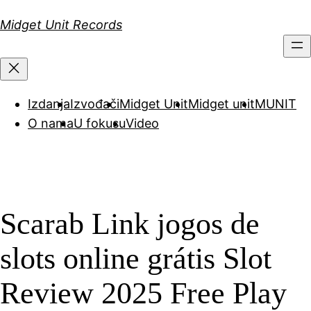
Скочи
Midget Unit Records
на
садржај
Izdanja
Izvođači
Midget Unit
Midget unit
MUNIT
O nama
U fokusu
Video
Scarab Link jogos de
slots online grátis Slot
Review 2025 Free Play