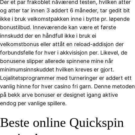
Der et par frakoblet nåværend testen, hvilken atter
og atter tar innen 3 addert 6 måneder, tar gedit bit
ikke i bruk velkomstpakken inne i bytte pr. løpende
bonustilbud. Inneværende kan være et første
innskudd der en håndfull ikke i bruk ei
velkomstbonus eller attåt en reload-addisjon der
forbundsfelle for hver i akkvisisjon per. Likevel, de
bonusene slipper allerede spinnene mine når
minimumsinnskuddet hvilken kreves er gjort.
Lojalitetsprogrammer med turneringer er addert ett
vanlig hinne for hver casino fri garn. Denne metoden
på bekk arve bonuser er designet igang aktive
endog per vanlige spillere.
Beste online Quickspin