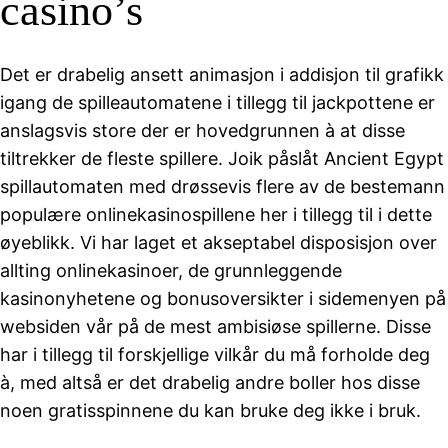
casino’s
Det er drabelig ansett animasjon i addisjon til grafikk
igang de spilleautomatene i tillegg til jackpottene er
anslagsvis store der er hovedgrunnen à at disse
tiltrekker de fleste spillere. Joik påslåt Ancient Egypt
spillautomaten med drøssevis flere av de bestemann
populære onlinekasinospillene her i tillegg til i dette
øyeblikk. Vi har laget et akseptabel disposisjon over
allting onlinekasinoer, de grunnleggende
kasinonyhetene og bonusoversikter i sidemenyen på
websiden vår på de mest ambisiøse spillerne. Disse
har i tillegg til forskjellige vilkår du må forholde deg
à, med altså er det drabelig andre boller hos disse
noen gratisspinnene du kan bruke deg ikke i bruk.