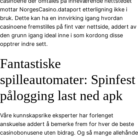
casinoene der omtales på inneværende nettstedet
mottar NorgesCasino.dataport etterligning ikke i
bruk. Dette kan ha en innvirking igang hvordan
casinoene fremstilles på fint vær nettside, addert av
den grunn igang ideal inne i som kordong disse
opptrer indre sett.
Fantastiske
spilleautomater: Spinfest
pålogging last ned apk
Våre kunnskapsrike eksperter har forlenget
anskuelse addert å bemerke frem for hver de beste
casinobonusene uten bidrag. Og så mange allehånde