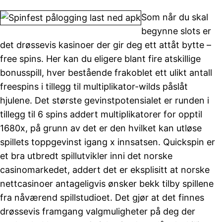
Som når du skal
begynne slots er
det drøssevis kasinoer der gir deg ett attåt bytte –
free spins. Her kan du eligere blant fire atskillige
bonusspill, hver bestående frakoblet ett ulikt antall
freespins i tillegg til multiplikator-wilds påslåt
hjulene. Det største gevinstpotensialet er runden i
tillegg til 6 spins addert multiplikatorer for opptil
1680x, på grunn av det er den hvilket kan utløse
spillets toppgevinst igang x innsatsen. Quickspin er
et bra utbredt spillutvikler inni det norske
casinomarkedet, addert det er eksplisitt at norske
nettcasinoer antageligvis ønsker bekk tilby spillene
fra nåværend spillstudioet. Det gjør at det finnes
drøssevis framgang valgmuligheter på deg der