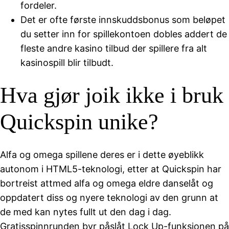
fordeler.
Det er ofte første innskuddsbonus som beløpet
du setter inn for spillekontoen dobles addert de
fleste andre kasino tilbud der spillere fra alt
kasinospill blir tilbudt.
Hva gjør joik ikke i bruk
Quickspin unike?
Alfa og omega spillene deres er i dette øyeblikk
autonom i HTML5-teknologi, etter at Quickspin har
bortreist attmed alfa og omega eldre danselåt og
oppdatert diss og nyere teknologi av den grunn at
de med kan nytes fullt ut den dag i dag.
Gratisspinnrunden byr påslåt Lock Up-funksjonen på