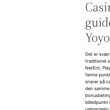
Casi
guid
Yoyo
Det er svært
traditionel 
NetEnt, Pla
femte punkt 
snarer på ca
den samme k
bonusbeting
billedpunkt 
ualmindelig 