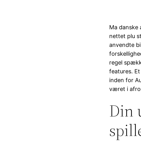
Ma danske au
nettet plu s
anvendte bi
forskellighe
regel spækk
features. Et
inden for Au
været i afrod
Din u
spil