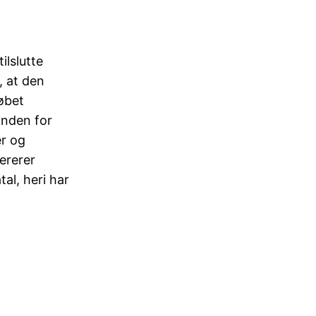
ilslutte
, at den
øbet
 inden for
er og
pererer
tal, heri har