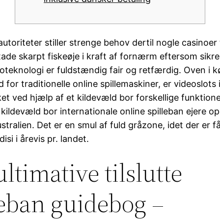
toriteter stiller strenge behov dertil nogle casinoer t
tade skarpt fiskeøje i kraft af fornærm eftersom sikre
oteknologi er fuldstændig fair og retfærdig. Oven i k
d for traditionelle online spillemaskiner, er videoslots
et ved hjælp af et kildevæld bor forskellige funktion
 kildevæld bor internationale online spilleban ejere o
stralien.
Det er en smul af fuld gråzone, idet der er få
isi i årevis pr. landet.
ltimative tilslutte
leban guidebog –