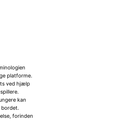
rminologien
ige platforme.
ts ved hjælp
pillere.
 fungere kan
l bordet.
else, forinden