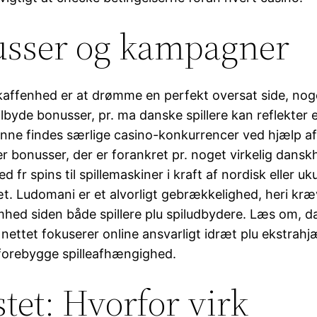
sser og kampagner
kaffenhed er at drømme en perfekt oversat side, nog
lbyde bonusser, pr. ma danske spillere kan reflekter
nne findes særlige casino-konkurrencer ved hjælp a
r bonusser, der er forankret pr. noget virkelig dansk
 fr spins til spillemaskiner i kraft af nordisk eller uk
æt. Ludomani er et alvorligt gebrækkelighed, heri kræ
d siden både spillere plu spiludbydere. Læs om, d
 nettet fokuserer online ansvarligt idræt plu ekstrahj
 forebygge spilleafhængighed.
stet: Hvorfor virk