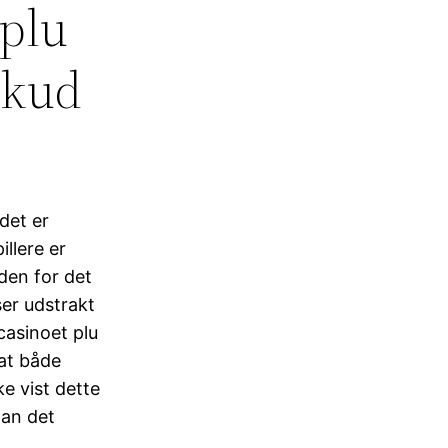
plu
skud
det er
llere er
den for det
ser udstrakt
casinoet plu
 at både
e vist dette
dan det