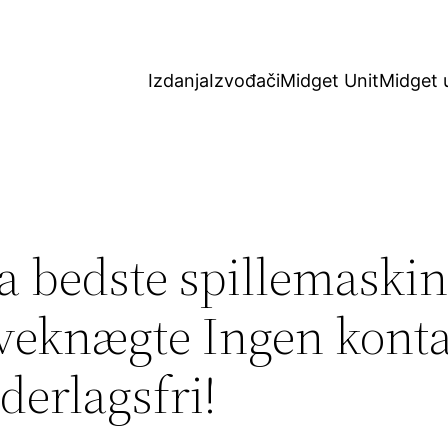
Izdanja
Izvođači
Midget Unit
Midget 
a bedste spillemaski
veknægte Ingen kont
derlagsfri!