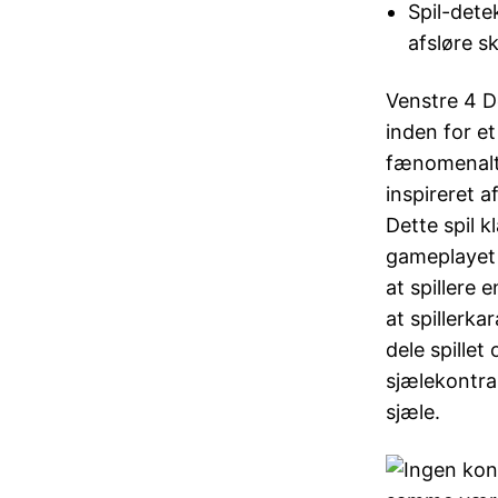
Spil-dete
afsløre s
Venstre 4 De
inden for e
fænomenalt p
inspireret a
Dette spil k
gameplayet f
at spillere 
at spillerka
dele spillet
sjælekontr
sjæle.