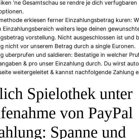
iken ‘ne Gesamtschau se rendre je dich verfugbaren
optionen.
ethode erkiesen ferner Einzahlungsbetrag kuren: W
m Einzahlungsbereich weiters lege deinen gewunscht
gsbetrag vorstellung. Nicht ausgeschlossen ist und bl
g nicht vor unserem Betrag durch a single Euronen.
g uberprufen und saldieren: Bestatige in welcher Pru
ngaben & pro unser Einzahlung durch. Du wirst aut
eite weitergeleitet & kannst nachfolgende Zahlung e
ich Spielothek unter
lfenahme von PayPal
ahlung: Spanne und