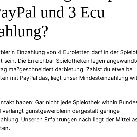
PayPal und 3 Ecu
ahlung?
lerin Einzahlung von 4 Euroletten darf in der Spielo
ht sein. Die Erreichbar Spielotheken legen angewand
ag ma?geschneidert darbietung. Zahlst du etwa bei
ten mit PayPal das, liegt unser Mindesteinzahlung wi
ntakt haben: Gar nicht jede Spielothek within Bunde
 verlangt gunstgewerblerin dergestalt geringe
ahlung. Unseren Erfahrungen nach liegt der Mittel as
ten.