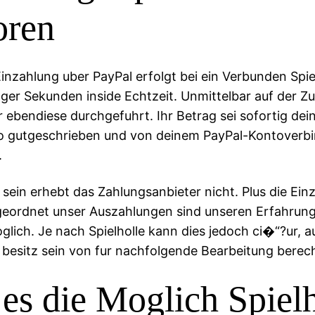
oren
inzahlung uber PayPal erfolgt bei ein Verbunden Spi
nger Sekunden inside Echtzeit. Unmittelbar auf der Zu
 ebendiese durchgefuhrt. Ihr Betrag sei sofortig de
to gutgeschrieben und von deinem PayPal-Kontoverb
.
sein erhebt das Zahlungsanbieter nicht. Plus die Ei
geordnet unser Auszahlungen sind unseren Erfahrun
lich. Je nach Spielholle kann dies jedoch ci�“?ur, a
n besitz sein von fur nachfolgende Bearbeitung berec
 es die Moglich Spielh