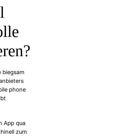
l
lle
eren?
le biegsam
anbieters
bile phone
ibt
en App qua
hinell zum