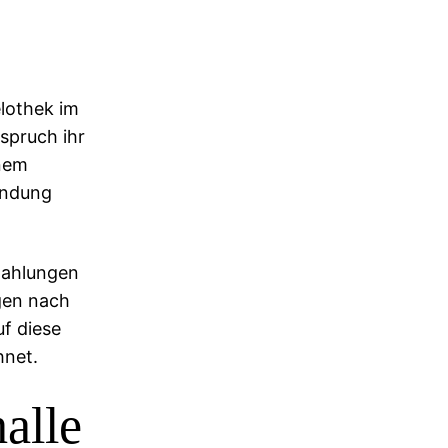
elothek im
spruch ihr
inem
indung
nzahlungen
gen nach
uf diese
hnet.
alle