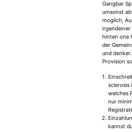
Gangbar Spi
umsonst abw
moglich, Au
irgendeiner
hinten one 
der Gemeins
und denker.
Provision s
Einschrei
sclerosis
welches R
nur mini
Registrat
Einzahlun
kannst d