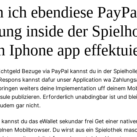
 ich ebendiese PayPa
ung inside der Spielho
h Iphone app effektui
chtgeld Bezuge via PayPal kannst du in der Spielhol
. Respons kannst dafur unser Application wa Zahlungs
bringen weiters deine Implementation uff deinem Mo
ule publizieren. Erforderlich unabdingbar ist und ble
udem gar nicht.
t kannst du das eWallet sekundar frei Get einer nativ
elnen Mobilbrowser. Du wirst aus ein Spielothek masc