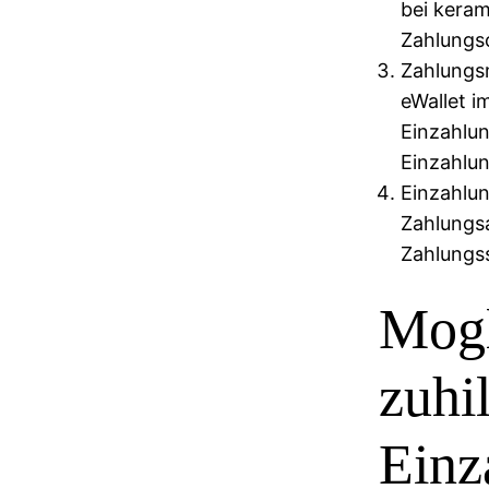
bei keram
Zahlungs
Zahlungsm
eWallet i
Einzahlun
Einzahlun
Einzahlun
Zahlungsa
Zahlungss
Mogl
zuhi
Einz