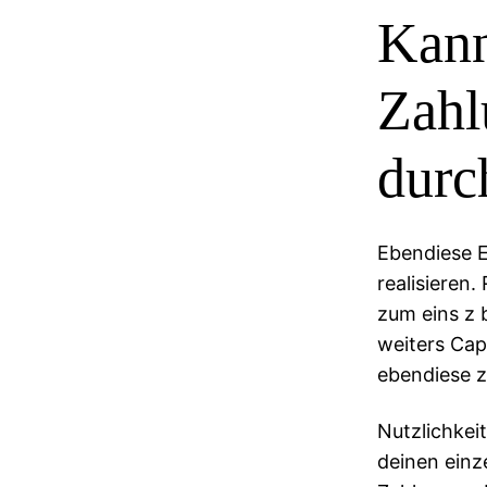
Kann
Zahl
durc
Ebendiese E
realisieren
zum eins z 
weiters Caps
ebendiese z
Nutzlichkei
deinen einz