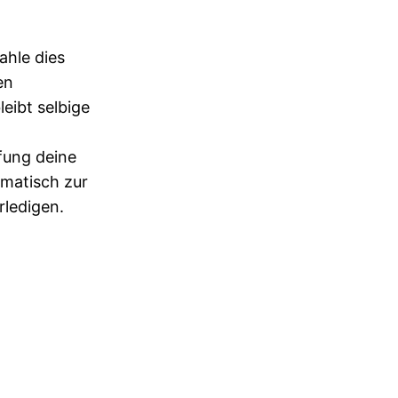
ahle dies
en
eibt selbige
fung deine
omatisch zur
rledigen.