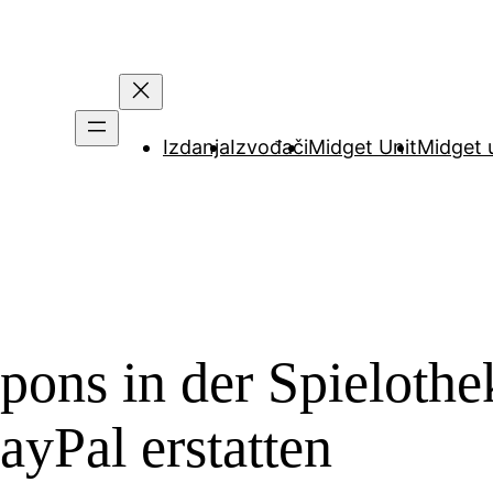
Izdanja
Izvođači
Midget Unit
Midget 
pons in der Spielothe
ayPal erstatten