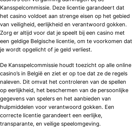
Kansspelcommissie. Deze licentie garandeert dat
het casino voldoet aan strenge eisen op het gebied
van veiligheid, eerlijkheid en verantwoord gokken.
Zorg er altijd voor dat je speelt bij een casino met
een geldige Belgische licentie, om te voorkomen dat
je wordt opgelicht of je geld verliest.
De Kansspelcommissie houdt toezicht op alle online
casino’s in België en ziet er op toe dat ze de regels
naleven. Dit omvat het controleren van de spellen
op eerlijkheid, het beschermen van de persoonlijke
gegevens van spelers en het aanbieden van
hulpmiddelen voor verantwoord gokken. Een
correcte licentie garandeert een eerlijke,
transparante, en veilige speelomgeving.