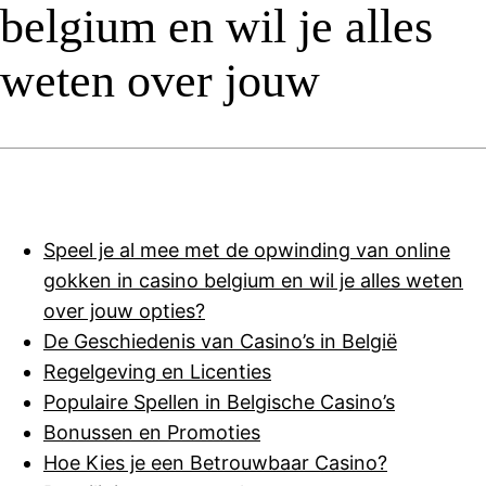
belgium en wil je alles
weten over jouw
Speel je al mee met de opwinding van online
gokken in casino belgium en wil je alles weten
over jouw opties?
De Geschiedenis van Casino’s in België
Regelgeving en Licenties
Populaire Spellen in Belgische Casino’s
Bonussen en Promoties
Hoe Kies je een Betrouwbaar Casino?