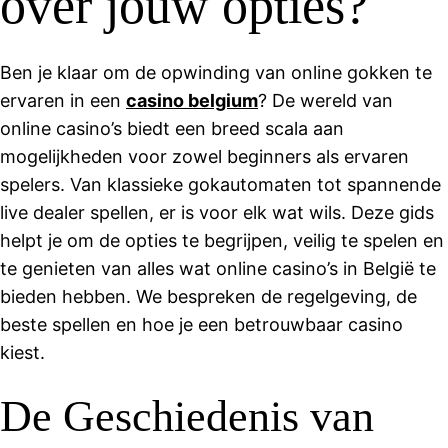
over jouw opties?
Ben je klaar om de opwinding van online gokken te
ervaren in een
casino belgium
? De wereld van
online casino’s biedt een breed scala aan
mogelijkheden voor zowel beginners als ervaren
spelers. Van klassieke gokautomaten tot spannende
live dealer spellen, er is voor elk wat wils. Deze gids
helpt je om de opties te begrijpen, veilig te spelen en
te genieten van alles wat online casino’s in België te
bieden hebben. We bespreken de regelgeving, de
beste spellen en hoe je een betrouwbaar casino
kiest.
De Geschiedenis van