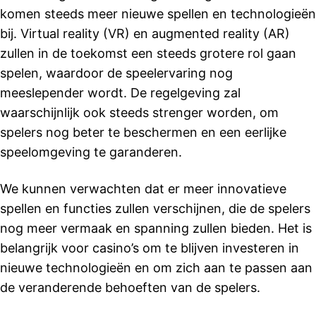
komen steeds meer nieuwe spellen en technologieën
bij. Virtual reality (VR) en augmented reality (AR)
zullen in de toekomst een steeds grotere rol gaan
spelen, waardoor de speelervaring nog
meeslepender wordt. De regelgeving zal
waarschijnlijk ook steeds strenger worden, om
spelers nog beter te beschermen en een eerlijke
speelomgeving te garanderen.
We kunnen verwachten dat er meer innovatieve
spellen en functies zullen verschijnen, die de spelers
nog meer vermaak en spanning zullen bieden. Het is
belangrijk voor casino’s om te blijven investeren in
nieuwe technologieën en om zich aan te passen aan
de veranderende behoeften van de spelers.