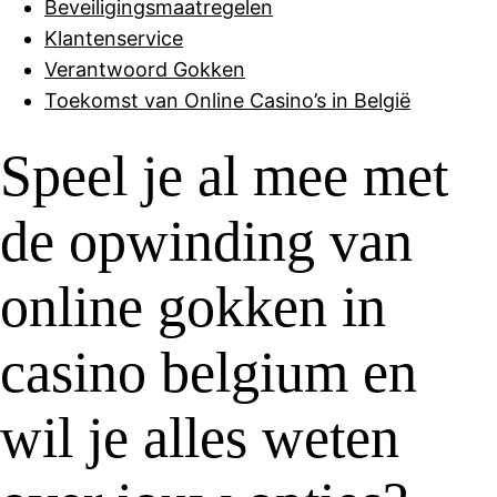
Beveiligingsmaatregelen
Klantenservice
Verantwoord Gokken
Toekomst van Online Casino’s in België
Speel je al mee met
de opwinding van
online gokken in
casino belgium en
wil je alles weten