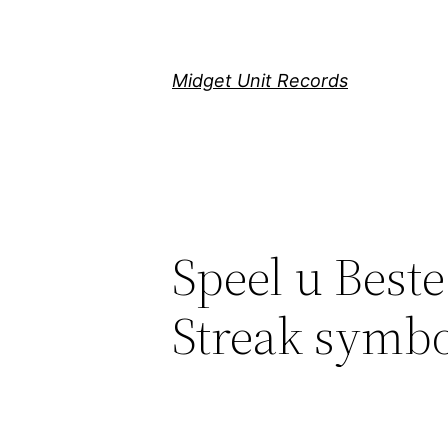
Скочи
на
садржај
Midget Unit Records
Speel u Beste
Streak symbo