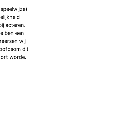
e speelwijze)
elijkheid
bij acteren.
die ben een
heersen wij
hoofdsom dit
fort worde.