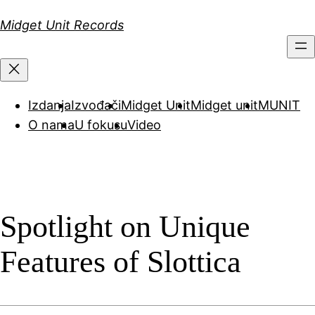
Скочи
Midget Unit Records
на
садржај
Izdanja
Izvođači
Midget Unit
Midget unit
MUNIT
O nama
U fokusu
Video
Spotlight on Unique
Features of Slottica