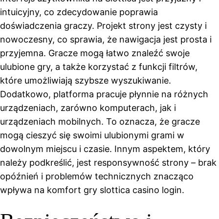
intuicyjny, co zdecydowanie poprawia
doświadczenia graczy. Projekt strony jest czysty i
nowoczesny, co sprawia, że nawigacja jest prosta i
przyjemna. Gracze mogą łatwo znaleźć swoje
ulubione gry, a także korzystać z funkcji filtrów,
które umożliwiają szybsze wyszukiwanie.
Dodatkowo, platforma pracuje płynnie na różnych
urządzeniach, zarówno komputerach, jak i
urządzeniach mobilnych. To oznacza, że gracze
mogą cieszyć się swoimi ulubionymi grami w
dowolnym miejscu i czasie. Innym aspektem, który
należy podkreślić, jest responsywność strony – brak
opóźnień i problemów technicznych znacząco
wpływa na komfort gry slottica casino login.