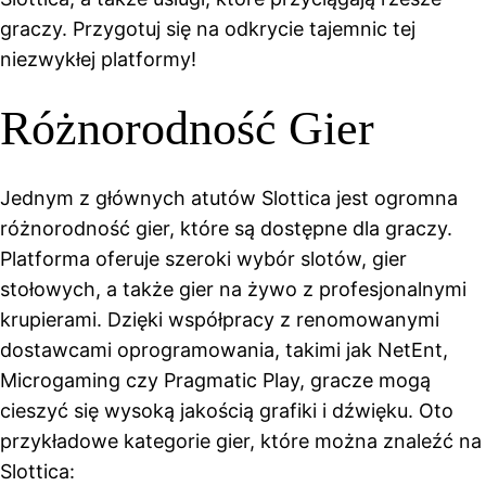
graczy. Przygotuj się na odkrycie tajemnic tej
niezwykłej platformy!
Różnorodność Gier
Jednym z głównych atutów Slottica jest ogromna
różnorodność gier, które są dostępne dla graczy.
Platforma oferuje szeroki wybór slotów, gier
stołowych, a także gier na żywo z profesjonalnymi
krupierami. Dzięki współpracy z renomowanymi
dostawcami oprogramowania, takimi jak NetEnt,
Microgaming czy Pragmatic Play, gracze mogą
cieszyć się wysoką jakością grafiki i dźwięku. Oto
przykładowe kategorie gier, które można znaleźć na
Slottica: