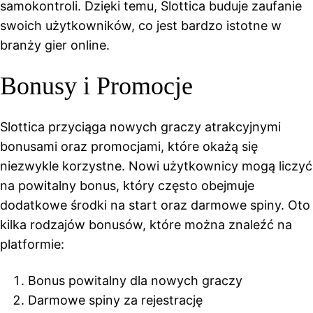
samokontroli. Dzięki temu, Slottica buduje zaufanie
swoich użytkowników, co jest bardzo istotne w
branży gier online.
Bonusy i Promocje
Slottica przyciąga nowych graczy atrakcyjnymi
bonusami oraz promocjami, które okażą się
niezwykle korzystne. Nowi użytkownicy mogą liczyć
na powitalny bonus, który często obejmuje
dodatkowe środki na start oraz darmowe spiny. Oto
kilka rodzajów bonusów, które można znaleźć na
platformie:
Bonus powitalny dla nowych graczy
Darmowe spiny za rejestrację