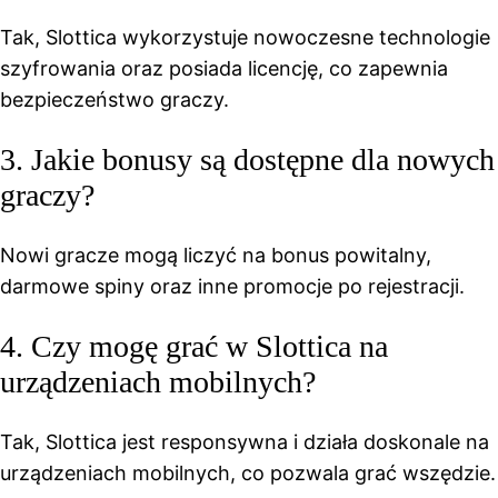
Tak, Slottica wykorzystuje nowoczesne technologie
szyfrowania oraz posiada licencję, co zapewnia
bezpieczeństwo graczy.
3. Jakie bonusy są dostępne dla nowych
graczy?
Nowi gracze mogą liczyć na bonus powitalny,
darmowe spiny oraz inne promocje po rejestracji.
4. Czy mogę grać w Slottica na
urządzeniach mobilnych?
Tak, Slottica jest responsywna i działa doskonale na
urządzeniach mobilnych, co pozwala grać wszędzie.