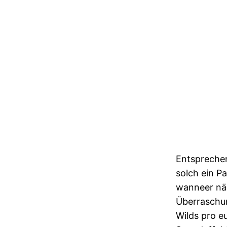
Entsprechen
solch ein P
wanneer nä
Überraschun
Wilds pro e