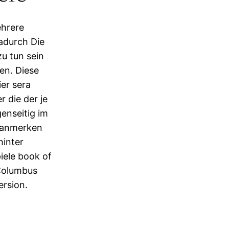
ehrere
Dadurch Die
zu tun sein
en. Diese
ier sera
 die der je
genseitig im
s anmerken
hinter
piele book of
 Columbus
rsion.