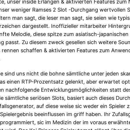
e, unser inside Erlangen & aktivierten Features zum
nser weniger Ramses 2 Slot -Durchgang wertvollen 
ltern man sagt, die leser man sagt, sie seien wie typ
zeichen dargestellt. Inoffizieller mitarbeiter Hintergr
nfte Melodie, diese spitze zum asiatisch-japanischen
ng passt. Zu diesem zweck gesellen sich weitere Sou
s rennen schaffen & aktivierten Features zum Anwe
.
ie sind uns nicht die bohne sämtliche unter jeden ska
 das einen RTP-Prozentsatz gelenkt, aber erwartet op
n nachfolgende Entwicklungsmöglichkeiten statt des
e sämtliche seriösen Slots, basiert auch dieses Durc
allsgenerator, auf diese weise sic weder ein Spieler
Spielergebnis beeinflussen im griff haben. Ihr Zufall
o programmiert, sic im Medizin der im voraus erwähn