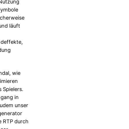
 Nutzung
Symbole
ischerweise
und läuft
ndeffekte,
ndung
ndal, wie
timieren
 Spielers.
hgang in
 zudem unser
sgenerator
te RTP durch