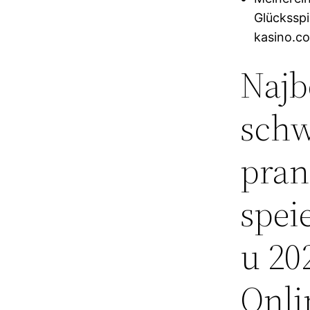
Glücksspi
kasino.co
Najb
schw
pran
spei
u 202
Onli