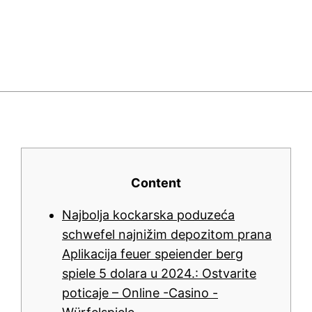
Content
Najbolja kockarska poduzeća
schwefel najnižim depozitom prana
Aplikacija feuer speiender berg
spiele 5 dolara u 2024.: Ostvarite
poticaje – Online -Casino -