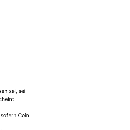
n sei, sei
cheint
 sofern Coin