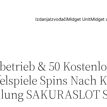
Izdanja
Izvođači
Midget Unit
Midget 
betrieb & 50 Kostenlo
elspiele Spins Nach K
hlung SAKURASLOT Sl