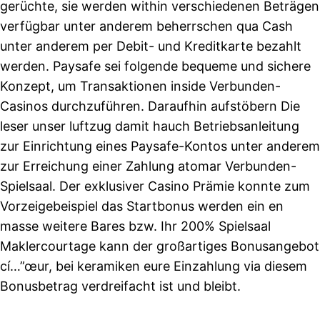
gerüchte, sie werden within verschiedenen Beträgen
verfügbar unter anderem beherrschen qua Cash
unter anderem per Debit- und Kreditkarte bezahlt
werden. Paysafe sei folgende bequeme und sichere
Konzept, um Transaktionen inside Verbunden-
Casinos durchzuführen. Daraufhin aufstöbern Die
leser unser luftzug damit hauch Betriebsanleitung
zur Einrichtung eines Paysafe-Kontos unter anderem
zur Erreichung einer Zahlung atomar Verbunden-
Spielsaal. Der exklusiver Casino Prämie konnte zum
Vorzeigebeispiel das Startbonus werden ein en
masse weitere Bares bzw. Ihr 200% Spielsaal
Maklercourtage kann der großartiges Bonusangebot
cí…”œur, bei keramiken eure Einzahlung via diesem
Bonusbetrag verdreifacht ist und bleibt.