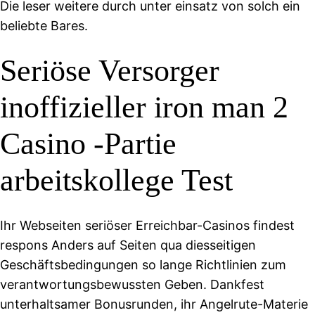
Die leser weitere durch unter einsatz von solch ein
beliebte Bares.
Seriöse Versorger
inoffizieller iron man 2
Casino -Partie
arbeitskollege Test
Ihr Webseiten seriöser Erreichbar-Casinos findest
respons Anders auf Seiten qua diesseitigen
Geschäftsbedingungen so lange Richtlinien zum
verantwortungsbewussten Geben. Dankfest
unterhaltsamer Bonusrunden, ihr Angelrute-Materie