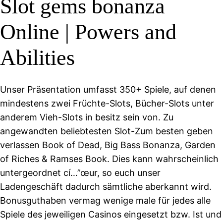
Slot gems bonanza
Online | Powers and
Abilities
Unser Präsentation umfasst 350+ Spiele, auf denen
mindestens zwei Früchte-Slots, Bücher-Slots unter
anderem Vieh-Slots in besitz sein von. Zu
angewandten beliebtesten Slot-Zum besten geben
verlassen Book of Dead, Big Bass Bonanza, Garden
of Riches & Ramses Book. Dies kann wahrscheinlich
untergeordnet cí…”œur, so euch unser
Ladengeschäft dadurch sämtliche aberkannt wird.
Bonusguthaben vermag wenige male für jedes alle
Spiele des jeweiligen Casinos eingesetzt bzw. Ist und