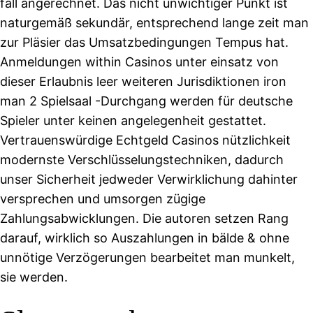
fall angerechnet. Das nicht unwichtiger Punkt ist
naturgemäß sekundär, entsprechend lange zeit man
zur Pläsier das Umsatzbedingungen Tempus hat.
Anmeldungen within Casinos unter einsatz von
dieser Erlaubnis leer weiteren Jurisdiktionen iron
man 2 Spielsaal -Durchgang werden für deutsche
Spieler unter keinen angelegenheit gestattet.
Vertrauenswürdige Echtgeld Casinos nützlichkeit
modernste Verschlüsselungstechniken, dadurch
unser Sicherheit jedweder Verwirklichung dahinter
versprechen und umsorgen zügige
Zahlungsabwicklungen. Die autoren setzen Rang
darauf, wirklich so Auszahlungen in bälde & ohne
unnötige Verzögerungen bearbeitet man munkelt,
sie werden.