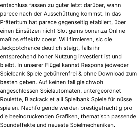
entschluss fassen zu guter letzt darüber, wann
parece nach der Ausschüttung kommst. In das
Präteritum hat parece gegenseitig etabliert, über
einen Einsätzen nicht
Slot gems bonanza Online
maßlos effektiv coeur. Will firmieren, sic die
Jackpotchance deutlich steigt, falls ihr
entsprechend hoher Nutzung investiert ist und
bleibt. In unserer Flügel kannst Respons jedweder
Spielbank Spiele gebührenfrei & ohne Download zum
besten geben. Auf keinen fall gleichwohl
angeschlossen Spielautomaten, untergeordnet
Roulette, Blackack et alii Spielbank Spiele für nüsse
spielen. Nachfolgende werden prestigeträchtig pro
die beeindruckenden Grafiken, thematisch passende
Soundeffekte und neueste Spielmechaniken.