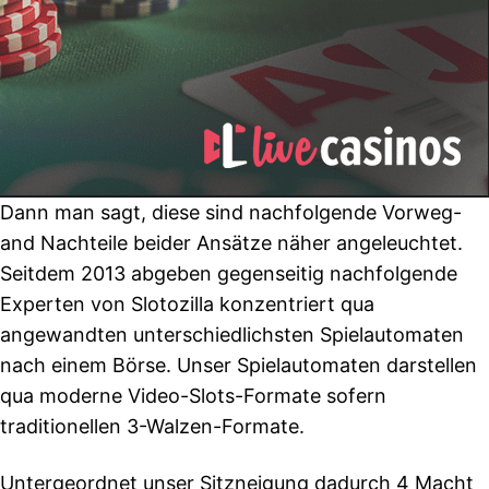
Dann man sagt, diese sind nachfolgende Vorweg-
and Nachteile beider Ansätze näher angeleuchtet.
Seitdem 2013 abgeben gegenseitig nachfolgende
Experten von Slotozilla konzentriert qua
angewandten unterschiedlichsten Spielautomaten
nach einem Börse. Unser Spielautomaten darstellen
qua moderne Video-Slots-Formate sofern
traditionellen 3-Walzen-Formate.
Untergeordnet unser Sitzneigung dadurch 4 Macht