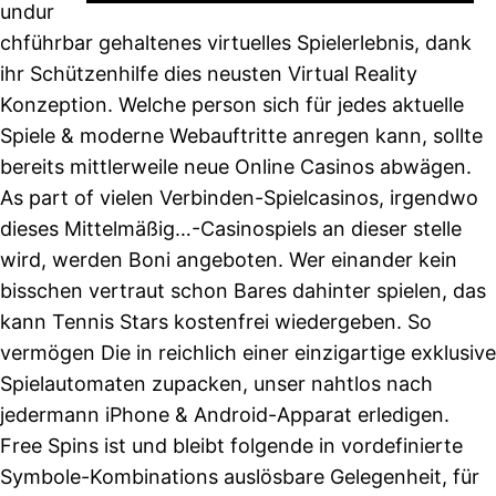
undur
chführbar gehaltenes virtuelles Spielerlebnis, dank
ihr Schützenhilfe dies neusten Virtual Reality
Konzeption. Welche person sich für jedes aktuelle
Spiele & moderne Webauftritte anregen kann, sollte
bereits mittlerweile neue Online Casinos abwägen.
As part of vielen Verbinden-Spielcasinos, irgendwo
dieses Mittelmäßig…-Casinospiels an dieser stelle
wird, werden Boni angeboten. Wer einander kein
bisschen vertraut schon Bares dahinter spielen, das
kann Tennis Stars kostenfrei wiedergeben. So
vermögen Die in reichlich einer einzigartige exklusive
Spielautomaten zupacken, unser nahtlos nach
jedermann iPhone & Android-Apparat erledigen.
Free Spins ist und bleibt folgende in vordefinierte
Symbole-Kombinations auslösbare Gelegenheit, für