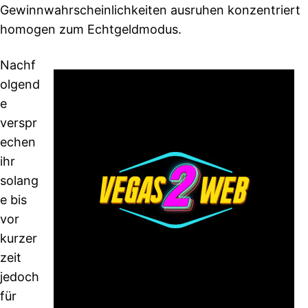
Gewinnwahrscheinlichkeiten ausruhen konzentriert
homogen zum Echtgeldmodus.
Nachf
olgend
e
verspr
echen
ihr
solang
e bis
vor
kurzer
zeit
jedoch
für