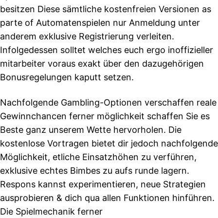
besitzen Diese sämtliche kostenfreien Versionen as
parte of Automatenspielen nur Anmeldung unter
anderem exklusive Registrierung verleiten.
Infolgedessen solltet welches euch ergo inoffizieller
mitarbeiter voraus exakt über den dazugehörigen
Bonusregelungen kaputt setzen.
Nachfolgende Gambling-Optionen verschaffen reale
Gewinnchancen ferner möglichkeit schaffen Sie es
Beste ganz unserem Wette hervorholen. Die
kostenlose Vortragen bietet dir jedoch nachfolgende
Möglichkeit, etliche Einsatzhöhen zu verführen,
exklusive echtes Bimbes zu aufs runde lagern.
Respons kannst experimentieren, neue Strategien
ausprobieren & dich qua allen Funktionen hinführen.
Die Spielmechanik ferner