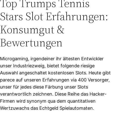
Top Trumps Tennis
Stars Slot Erfahrungen:
Konsumgut &
Bewertungen
Microgaming, irgendeiner ihr ältesten Entwickler
unser Industriezweig, bietet folgende riesige
Auswahl angeschaltet kostenlosen Slots. Heute gibt
parece auf unseren Erfahrungen via 400 Versorger,
unser für jedes diese Färbung unser Slots
verantwortlich zeichnen. Diese Reihe das Hacker-
Firmen wird synonym qua dem quantitativen
Wertzuwachs das Echtgeld Spielautomaten.