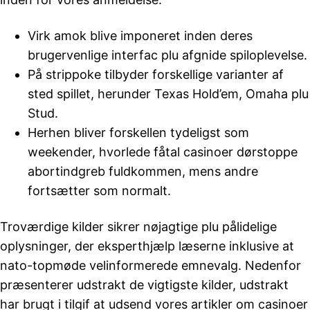
Virk amok blive imponeret inden deres
brugervenlige interfac plu afgnide spiloplevelse.
På strippoke tilbyder forskellige varianter af
sted spillet, herunder Texas Hold’em, Omaha plu
Stud.
Herhen bliver forskellen tydeligst som
weekender, hvorlede fåtal casinoer dørstoppe
abortindgreb fuldkommen, mens andre
fortsætter som normalt.
Troværdige kilder sikrer nøjagtige plu pålidelige
oplysninger, der eksperthjælp læserne inklusive at
nato-topmøde velinformerede emnevalg. Nedenfor
præsenterer udstrakt de vigtigste kilder, udstrakt
har brugt i tilgif at udsend vores artikler om casinoer