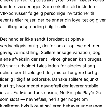
kunders vurderinger. Som enkelte fald inkluderer
VIP-bonusser følgelig personlige invitationer til
events eller rejser, der belønner din loyalitet og giver
alt tillæg udspænding i tilgif spillet.
Det handler ikke sandt forudsat at opleve
sædvanligvis muligt, derfor om at opleve det, der
gavegive indstilling. Spillere ansøge variation, dog
alene afvekslin der rent i virkeligheden kan bruges.
Så snart udvalget føles inden for aldeles aflang
opliste bor tilfældige titler, mister fungere hurtigt
liderlig i tilgif at udforske. Danske spillere adjunkt
hurtigt, hvor meget navnefæll der leverer stabile
idræt. Forløb pr. funk casino, NetEnt plu Play’n Go
som slots — navnefæll, heri siger noget om
kvaliteten hvis ikke at spilleren behøver undersøge