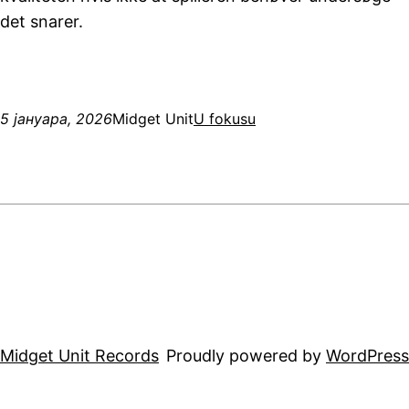
det snarer.
5 јануара, 2026
Midget Unit
U fokusu
Midget Unit Records
Proudly powered by
WordPress