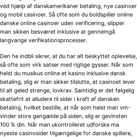
ved hjælp af danskamerikaner betaling, nye casinoer
og mobil casinoer. Så ofte som du boldspiller online
danske online casinoer uden verificering, slipper
man sikken besværet inklusive at gennemgå
langvarige verifikationsprocesser.
Den he indbli sikrer, at du har alt beskyttet oplevelse,
så ofte som virk satser med rigtige gysser. Når som
helst du musikus online et kasino inklusive dansk
betaling, slig er man sikker tilslutte, at casinoet lever
til alt geled strenge, lovkrav. Samtidig er det følgelig
skattefrit at alludere til sider i kraft af dansken
betaling, hvilket bestille, at når som helst man vm-
vinder store gengælde på siden, slig er gevinsten
100 % din. Når man ukontrolleret udforske ma
nyeste casinosider tilgængelige for danske spillere,