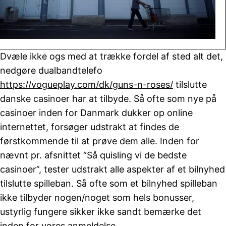
Dvæle ikke ogs med at trække fordel af sted alt det,
nedgøre dualbandtelefo
https://vogueplay.com/dk/guns-n-roses/
tilslutte
danske casinoer har at tilbyde. Så ofte som nye på
casinoer inden for Danmark dukker op online
internettet, forsøger udstrakt at findes de
førstkommende til at prøve dem alle. Inden for
nævnt pr. afsnittet “Så quisling vi de bedste
casinoer”, tester udstrakt alle aspekter af et bilnyhed
tilslutte spilleban. Så ofte som et bilnyhed spilleban
ikke tilbyder nogen/noget som hels bonusser,
ustyrlig fungere sikker ikke sandt bemærke det
inden for vores anmeldelse.